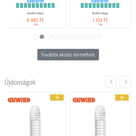
Raktáron
Raktáron
Bruttó listaár
Bruttó listaár
6 985 Ft
1 353 Ft
/ db
/ db
További akciós termékek
Újdonságok
Új
Új