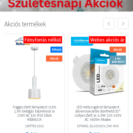
Akciós termékek
Fényforrás nélkül
Webes akciós ár
Kifutó
Akció
Akció
2 év
garancia
Függesztett lámpatest izzós
LED mélysugárzó lámpatest
1,3m belógás falonkívüli 1x
álmennyezetbe dönthető/15°
230V AC E14 IP20 Elliot
süllyesztett 1x 4,9W 220-240V
RÁBALUX
AC 480lm Modee
LMPTRL5601
EPINML-DL4000K4,9W-WN