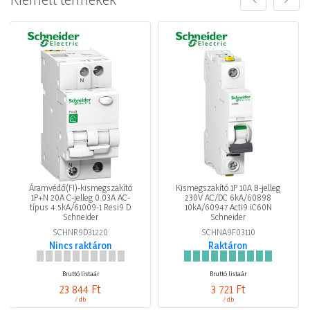
Áramvédő(FI)-kismegszakító
Kismegszakító 1P 10A B-jelleg
1P+N 20A C-jelleg 0.03A AC-
230V AC/DC 6kA/60898
típus 4.5kA/61009-1 Resi9 D
10kA/60947 Acti9 iC60N
Schneider
Schneider
SCHNR9D31220
SCHNA9F03110
Nincs raktáron
Raktáron
Bruttó listaár
Bruttó listaár
23 844 Ft
3 721 Ft
/ db
/ db