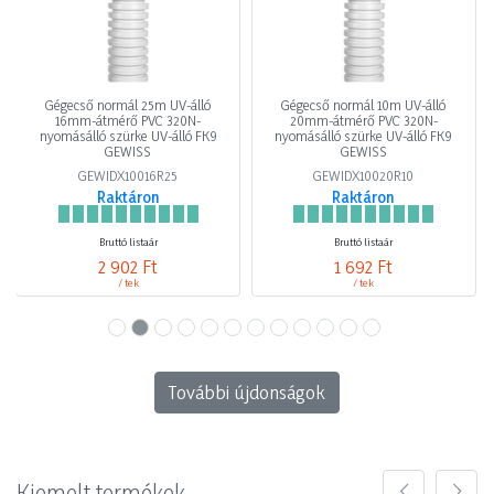
Gégecső normál 25m UV-álló
Gégecső normál 10m UV-álló
16mm-átmérő PVC 320N-
20mm-átmérő PVC 320N-
nyomásálló szürke UV-álló FK9
nyomásálló szürke UV-álló FK9
GEWISS
GEWISS
GEWIDX10016R25
GEWIDX10020R10
Raktáron
Raktáron
Bruttó listaár
Bruttó listaár
2 902 Ft
1 692 Ft
/ tek
/ tek
További újdonságok
Kiemelt termékek