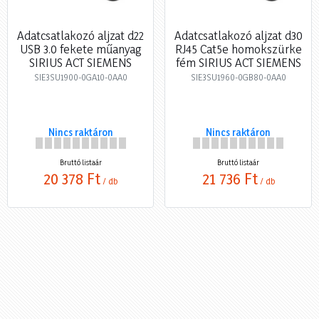
Adatcsatlakozó aljzat d22
Adatcsatlakozó aljzat d30
USB 3.0 fekete műanyag
RJ45 Cat5e homokszürke
SIRIUS ACT SIEMENS
fém SIRIUS ACT SIEMENS
SIE3SU1900-0GA10-0AA0
SIE3SU1960-0GB80-0AA0
Nincs raktáron
Nincs raktáron
Bruttó listaár
Bruttó listaár
20 378 Ft
21 736 Ft
/ db
/ db