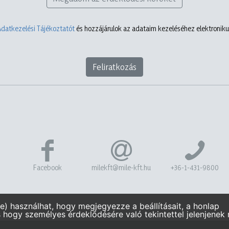
Adatkezelési Tájékoztatót
és hozzájárulok az adataim kezeléséhez elektronikus
Feliratkozás
Facebook
milekft@mile-kft.hu
+36-1-431-9800