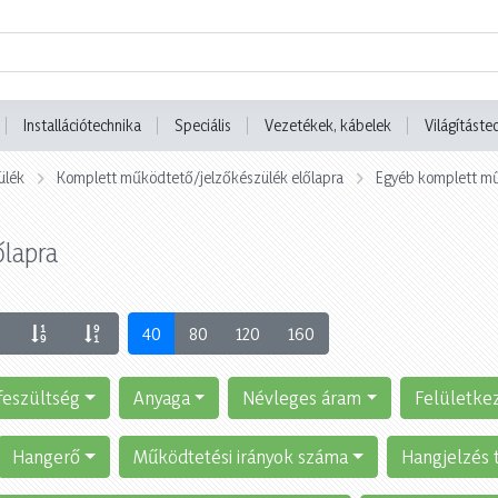
Installációtechnika
Speciális
Vezetékek, kábelek
Világításte
ülék
Komplett működtető/jelzőkészülék előlapra
Egyéb komplett mű
őlapra
40
80
120
160
feszültség
Anyaga
Névleges áram
Felületke
Hangerő
Működtetési irányok száma
Hangjelzés 