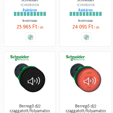
SCHNXB5KSM
SCHNXB5KSB
Raktáron
Raktáron
Bruttó listaár
Bruttó listaár
25 965 Ft
24 091 Ft
/ db
/ db
Berregő d22
Berregő d22
szaggatott/folyamatos
szaggatott/folyamatos