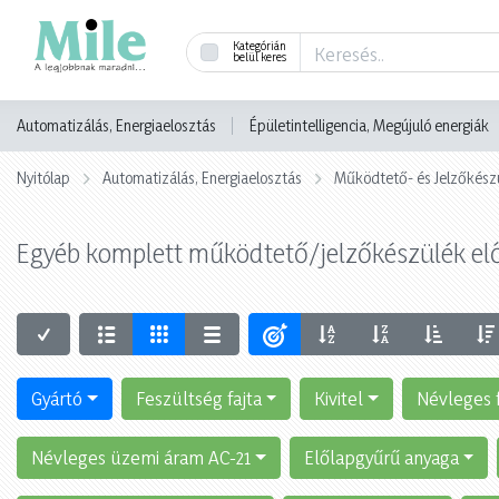
Kategórián
belül keres
Automatizálás, Energiaelosztás
Épületintelligencia, Megújuló energiák
Nyitólap
Automatizálás, Energiaelosztás
Működtető- és Jelzőkész
Egyéb komplett működtető/jelzőkészülék el
Gyártó
Feszültség fajta
Kivitel
Névleges 
Névleges üzemi áram AC-21
Előlapgyűrű anyaga