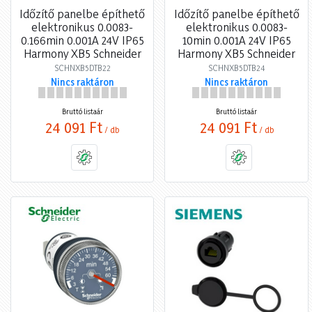
Időzítő panelbe építhető
Időzítő panelbe építhető
elektronikus 0.0083-
elektronikus 0.0083-
0.166min 0.001A 24V IP65
10min 0.001A 24V IP65
Harmony XB5 Schneider
Harmony XB5 Schneider
SCHNXB5DTB22
SCHNXB5DTB24
Nincs raktáron
Nincs raktáron
Bruttó listaár
Bruttó listaár
24 091 Ft
24 091 Ft
/ db
/ db