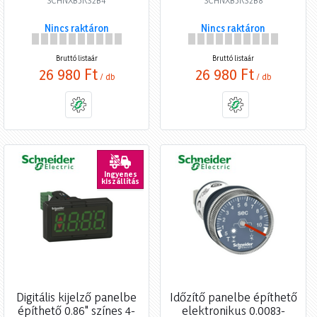
SCHNXB5KS2B4
SCHNXB5KS2B8
Nincs raktáron
Nincs raktáron
Bruttó listaár
Bruttó listaár
26 980 Ft
26 980 Ft
/ db
/ db
Ingyenes
kiszállítás
Digitális kijelző panelbe
Időzítő panelbe építhető
építhető 0.86" színes 4-
elektronikus 0.0083-