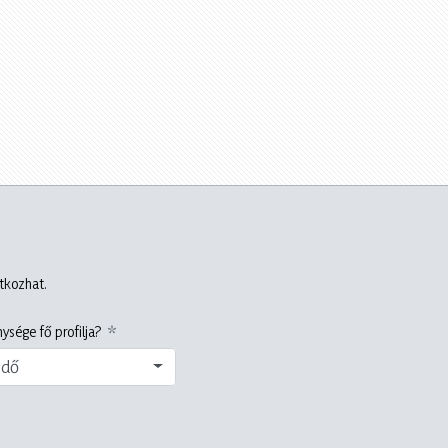
atkozhat.
ysége fő profilja?
edő