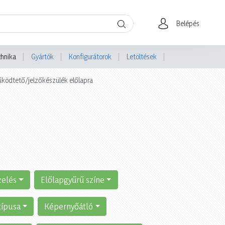
Belépés
chnika
Gyártók
Konfigurátorok
Letöltések
ködtető/jelzőkészülék előlapra
zelés
Előlapgyűrű színe
típusa
Képernyőátló