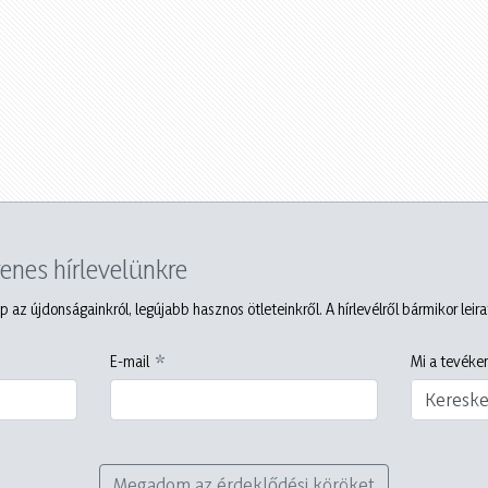
yenes hírlevelünkre
p az újdonságainkról, legújabb hasznos ötleteinkről. A hírlevélről bármikor leir
E-mail
Mi a tevéken
Keresk
Megadom az érdeklődési köröket