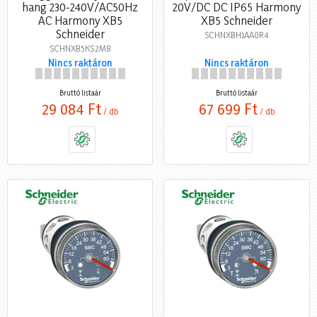
hang 230-240V/AC50Hz
20V/DC DC IP65 Harmony
AC Harmony XB5
XB5 Schneider
Schneider
SCHNXBH1AA0R4
SCHNXB5KS2M8
Nincs raktáron
Nincs raktáron
Bruttó listaár
Bruttó listaár
29 084 Ft
67 699 Ft
/ db
/ db