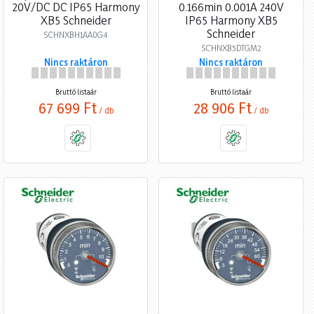
20V/DC DC IP65 Harmony
0.166min 0.001A 240V
XB5 Schneider
IP65 Harmony XB5
Schneider
SCHNXBH1AA0G4
SCHNXB5DTGM2
Nincs raktáron
Nincs raktáron
Bruttó listaár
Bruttó listaár
67 699 Ft
28 906 Ft
/ db
/ db