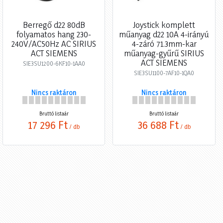
Berregő d22 80dB
Joystick komplett
folyamatos hang 230-
műanyag d22 10A 4-irányú
240V/AC50Hz AC SIRIUS
4-záró 71.3mm-kar
ACT SIEMENS
műanyag-gyűrű SIRIUS
ACT SIEMENS
SIE3SU1200-6KF10-1AA0
SIE3SU1100-7AF10-1QA0
Nincs raktáron
Nincs raktáron
Bruttó listaár
Bruttó listaár
17 296 Ft
36 688 Ft
/ db
/ db