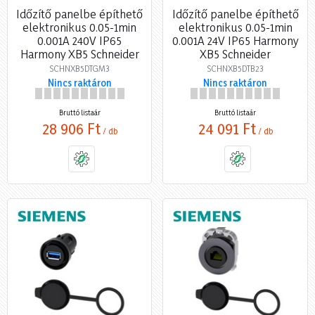
Időzítő panelbe építhető
Időzítő panelbe építhető
elektronikus 0.05-1min
elektronikus 0.05-1min
0.001A 240V IP65
0.001A 24V IP65 Harmony
Harmony XB5 Schneider
XB5 Schneider
SCHNXB5DTGM3
SCHNXB5DTB23
Nincs raktáron
Nincs raktáron
Bruttó listaár
Bruttó listaár
28 906 Ft
24 091 Ft
/ db
/ db