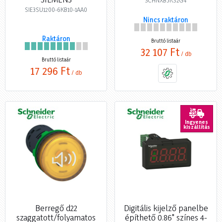
SCHNXB5KS2G4
SIE3SU1200-6KB10-1AA0
Nincs raktáron
Raktáron
Bruttó listaár
32 107 Ft
/ db
Bruttó listaár
17 296 Ft
/ db
Ingyenes
kiszállítás
Berregő d22
Digitális kijelző panelbe
szaggatott/folyamatos
építhető 0.86" színes 4-