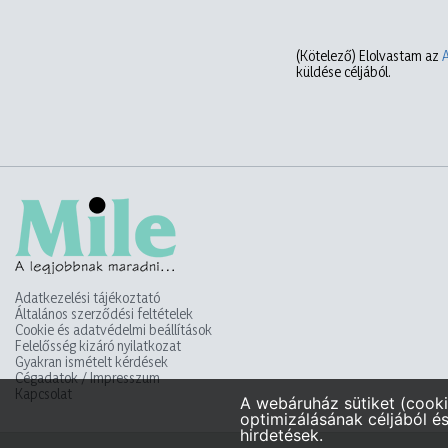
(Kötelező)
Elolvastam az
küldése céljából.
Adatkezelési tájékoztató
Általános szerződési feltételek
Cookie és adatvédelmi beállítások
Felelősség kizáró nyilatkozat
Gyakran ismételt kérdések
Cégadatok / Impresszum
Kapcsolat