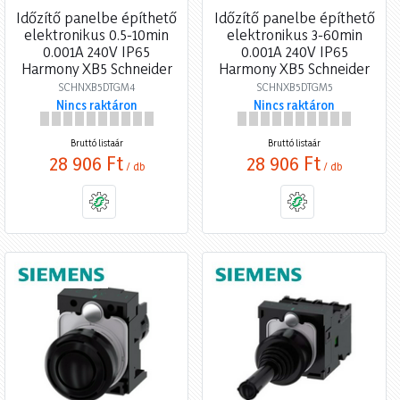
Időzítő panelbe építhető
Időzítő panelbe építhető
elektronikus 0.5-10min
elektronikus 3-60min
0.001A 240V IP65
0.001A 240V IP65
Harmony XB5 Schneider
Harmony XB5 Schneider
SCHNXB5DTGM4
SCHNXB5DTGM5
Nincs raktáron
Nincs raktáron
Bruttó listaár
Bruttó listaár
28 906 Ft
28 906 Ft
/ db
/ db