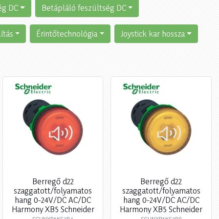
ég DC
Betápláló feszültség DC
ítás
Érintőtechnológia
Joystick kar hossza
Berregő d22
Berregő d22
szaggatott/folyamatos
szaggatott/folyamatos
hang 0-24V/DC AC/DC
hang 0-24V/DC AC/DC
Harmony XB5 Schneider
Harmony XB5 Schneider