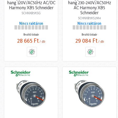
hang 120V/AC50Hz AC/DC
hang 230-240V/AC50Hz
Harmony XB5 Schneider
AC Harmony XB5
Schneider
SCHNXB5KSG
SCHNXB5KS2M4
Nincs raktáron
Nincs raktáron
Bruttó listaár
Bruttó listaár
28 665 Ft
29 084 Ft
/ db
/ db