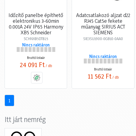
Időzítő panelbe építhető
Adatcsatlakozó aljzat d22
elektronikus 3-60min
RJ45 Cat5e fekete
0.001A 24V IP65 Harmony
műanyag SIRIUS ACT
XB5 Schneider
SIEMENS
SCHNXB5DTB25
SIE3SU1900-0GB10-0AA0
Nincs raktáron
Nincs raktáron
Bruttó listaár
24 091 Ft
/ db
Bruttó listaár
11 562 Ft
/ db
1
Itt járt nemrég