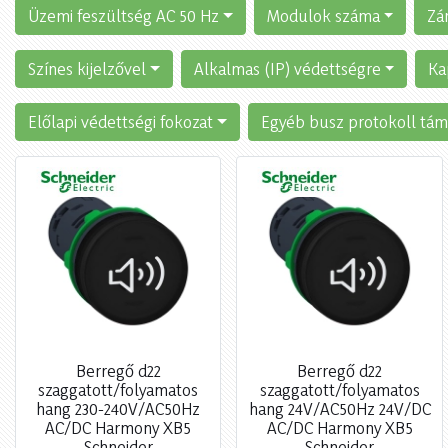
Üzemi feszültség AC 50 Hz
Modulok száma
Zá
Színes kijelzővel
Alkalmas (IP) védettségre
Ka
Előlapi védettségi fokozat
Egyéb busz protokoll tám
Berregő d22
Berregő d22
szaggatott/folyamatos
szaggatott/folyamatos
hang 230-240V/AC50Hz
hang 24V/AC50Hz 24V/DC
AC/DC Harmony XB5
AC/DC Harmony XB5
Schneider
Schneider