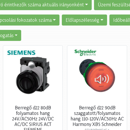
ró érintkezők száma aktuális irányonként
Üzemi feszülts
pcsolási fokozatok száma
Előlapszélesség
Időbeáll
ogatás
Berregő d22 80dB
Berregő d22 90dB
folyamatos hang
szaggatott/folyamatos
24V/AC50Hz 24V/DC
hang 110-120V/AC50Hz AC
AC/DC SIRIUS ACT
Harmony XB5 Schneider
SIEMENS