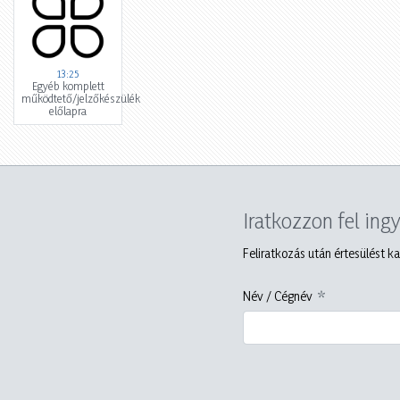
13:25
Egyéb komplett
működtető/jelzőkészülék
előlapra
Iratkozzon fel ing
Feliratkozás után értesülést ka
Név / Cégnév