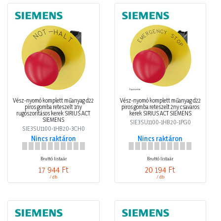
Vész-nyomó komplett műanyag d22
Vész-nyomó komplett műanyag d22
piros gomba reteszelt 1ny
piros gomba reteszelt 2ny csavaros
rugószorításos kerek SIRIUS ACT
kerek SIRIUS ACT SIEMENS
SIEMENS
SIE3SU1100-1HB20-1PG0
SIE3SU1100-1HB20-3CH0
Nincs raktáron
Nincs raktáron
Bruttó listaár
Bruttó listaár
17 944 Ft
20 194 Ft
/ db
/ db