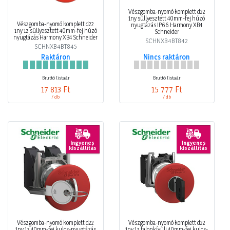
Vészgomba-nyomó komplett d22
1ny süllyesztett 40mm-fej húzó
Vészgomba-nyomó komplett d22
nyugtázás IP66 Harmony XB4
1ny 1z süllyesztett 40mm-fej húzó
Schneider
nyugtázás Harmony XB4 Schneider
SCHNXB4BT842
SCHNXB4BT845
Raktáron
Nincs raktáron
Bruttó listaár
Bruttó listaár
17 813 Ft
15 777 Ft
/ db
/ db
Ingyenes
Ingyenes
kiszállítás
kiszállítás
Vészgomba-nyomó komplett d22
Vészgomba-nyomó komplett d22
1ny 1z 40mm-fej kulcs-nyugtázás
1ny 1z falonkívüli 40mm-fej kulcs-