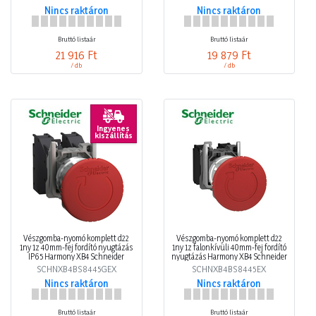
Nincs raktáron
Nincs raktáron
Bruttó listaár
Bruttó listaár
21 916 Ft
19 879 Ft
/ db
/ db
Ingyenes
kiszállítás
Vészgomba-nyomó komplett d22
Vészgomba-nyomó komplett d22
1ny 1z 40mm-fej fordító nyugtázás
1ny 1z falonkívüli 40mm-fej fordító
IP65 Harmony XB4 Schneider
nyugtázás Harmony XB4 Schneider
SCHNXB4BS8445GEX
SCHNXB4BS8445EX
Nincs raktáron
Nincs raktáron
Bruttó listaár
Bruttó listaár