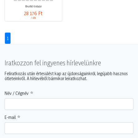
Bruttó listaár
28 176 Ft
/ db
1
Iratkozzon fel ingyenes hírlevelünkre
Feliratkozás után értesülést kap az újdonságainkról, legújabb hasznos
ötleteinkről. A hírlevélről bármikor leiratkozhat.
Név / Cégnév
E-mail