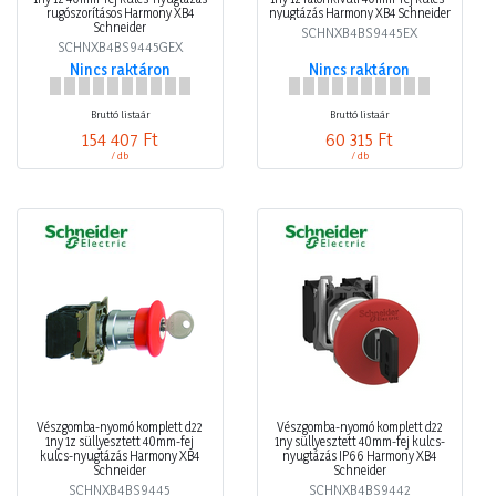
rugószorításos Harmony XB4
nyugtázás Harmony XB4 Schneider
Schneider
SCHNXB4BS9445EX
SCHNXB4BS9445GEX
Nincs raktáron
Nincs raktáron
Bruttó listaár
Bruttó listaár
154 407 Ft
60 315 Ft
/ db
/ db
Vészgomba-nyomó komplett d22
Vészgomba-nyomó komplett d22
1ny 1z süllyesztett 40mm-fej
1ny süllyesztett 40mm-fej kulcs-
kulcs-nyugtázás Harmony XB4
nyugtázás IP66 Harmony XB4
Schneider
Schneider
SCHNXB4BS9445
SCHNXB4BS9442