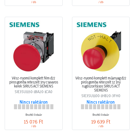
/ db
/ db
Vész-nyomó komplett fém d22
Vész-nyomó komplett műanyag d22
piros gomba reteszelt 1ny csavaros
piros gomba reteszelt 1z 1ny
kerek SIRIUS ACT SIEMENS
rugószorításos SIRIUS ACT
SIEMENS
SIE3SU1150-1BA20-1CA0
SIE3SU1100-1HB20-3FH0
Nincs raktáron
Nincs raktáron
Bruttó listaár
Bruttó listaár
15 076 Ft
19 639 Ft
/ db
/ db