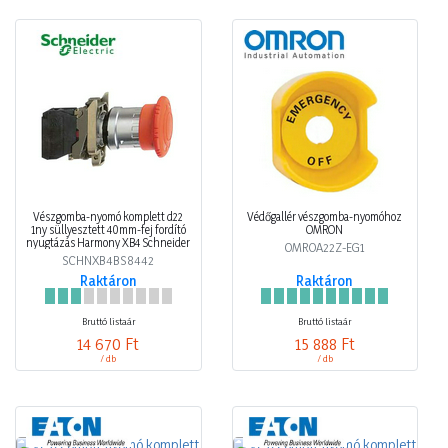
Vészgomba-nyomó komplett d22
Védőgallér vészgomba-nyomóhoz
1ny süllyesztett 40mm-fej fordító
OMRON
nyugtázás Harmony XB4 Schneider
OMROA22Z-EG1
SCHNXB4BS8442
Raktáron
Raktáron
Bruttó listaár
Bruttó listaár
14 670 Ft
15 888 Ft
/ db
/ db