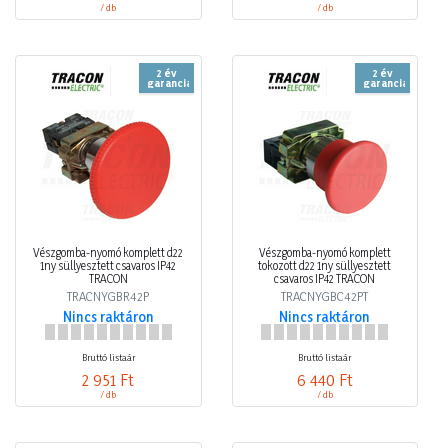
/ db
/ db
2 év
2 év
garancia
garancia
Vészgomba-nyomó komplett d22
Vészgomba-nyomó komplett
1ny süllyesztett csavaros IP42
tokozott d22 1ny süllyesztett
TRACON
csavaros IP42 TRACON
TRACNYGBR42P
TRACNYGBC42PT
Nincs raktáron
Nincs raktáron
Bruttó listaár
Bruttó listaár
2 951 Ft
6 440 Ft
/ db
/ db