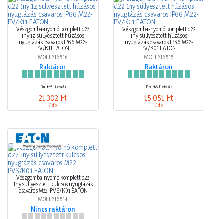
Vészgomba-nyomó komplett d22
Vészgomba-nyomó komplett d22
1ny 1z süllyesztett húzásos
1ny süllyesztett húzásos
nyugtázás csavaros IP66 M22-
nyugtázás csavaros IP66 M22-
PV/K11 EATON
PV/K01 EATON
MOEL216516
MOEL216515
Raktáron
Raktáron
Bruttó listaár
Bruttó listaár
21 302 Ft
15 051 Ft
/ db
/ db
Vészgomba-nyomó komplett d22
1ny süllyesztett kulcsos nyugtázás
csavaros M22-PVS/K01 EATON
MOEL216514
Nincs raktáron