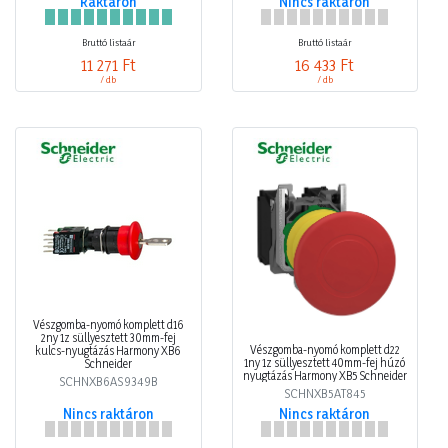
Raktáron
Nincs raktáron
Bruttó listaár
Bruttó listaár
11 271 Ft
16 433 Ft
/ db
/ db
Vészgomba-nyomó komplett d16
2ny 1z süllyesztett 30mm-fej
Vészgomba-nyomó komplett d22
kulcs-nyugtázás Harmony XB6
1ny 1z süllyesztett 40mm-fej húzó
Schneider
nyugtázás Harmony XB5 Schneider
SCHNXB6AS9349B
SCHNXB5AT845
Nincs raktáron
Nincs raktáron