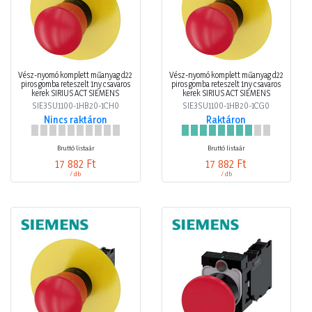
Vész-nyomó komplett műanyag d22
Vész-nyomó komplett műanyag d22
piros gomba reteszelt 1ny csavaros
piros gomba reteszelt 1ny csavaros
kerek SIRIUS ACT SIEMENS
kerek SIRIUS ACT SIEMENS
SIE3SU1100-1HB20-1CH0
SIE3SU1100-1HB20-1CG0
Nincs raktáron
Raktáron
Bruttó listaár
Bruttó listaár
17 882 Ft
17 882 Ft
/ db
/ db