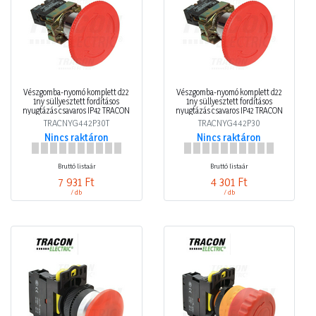
Vészgomba-nyomó komplett d22
Vészgomba-nyomó komplett d22
1ny süllyesztett fordításos
1ny süllyesztett fordításos
nyugtázás csavaros IP42 TRACON
nyugtázás csavaros IP42 TRACON
TRACNYG442P30T
TRACNYG442P30
Nincs raktáron
Nincs raktáron
Bruttó listaár
Bruttó listaár
7 931 Ft
4 301 Ft
/ db
/ db