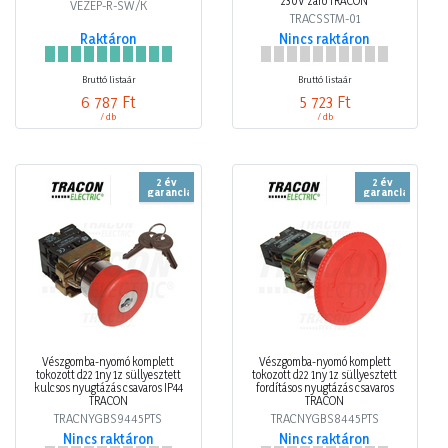
230V záró TRACON
VEZEP-R-SW/K
TRACSSTM-01
Raktáron
Nincs raktáron
Bruttó listaár
Bruttó listaár
6 787 Ft
5 723 Ft
/ db
/ db
2 év
2 év
garancia
garancia
Vészgomba-nyomó komplett
Vészgomba-nyomó komplett
tokozott d22 1ny 1z süllyesztett
tokozott d22 1ny 1z süllyesztett
kulcsos nyugtázás csavaros IP44
fordításos nyugtázás csavaros
TRACON
TRACON
TRACNYGBS9445PTS
TRACNYGBS8445PTS
Nincs raktáron
Nincs raktáron