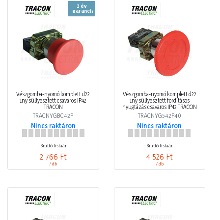
2 év
garancia
Vészgomba-nyomó komplett d22
Vészgomba-nyomó komplett d22
1ny süllyesztett csavaros IP42
1ny süllyesztett fordításos
TRACON
nyugtázás csavaros IP42 TRACON
TRACNYGBC42P
TRACNYG542P40
Nincs raktáron
Nincs raktáron
Bruttó listaár
Bruttó listaár
2 766 Ft
4 526 Ft
/ db
/ db