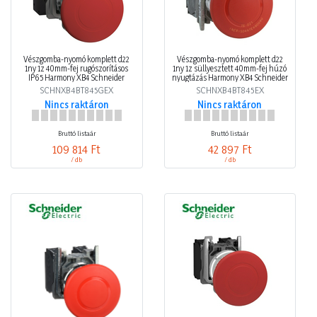
Vészgomba-nyomó komplett d22
Vészgomba-nyomó komplett d22
1ny 1z 40mm-fej rugószorításos
1ny 1z süllyesztett 40mm-fej húzó
IP65 Harmony XB4 Schneider
nyugtázás Harmony XB4 Schneider
SCHNXB4BT845GEX
SCHNXB4BT845EX
Nincs raktáron
Nincs raktáron
Bruttó listaár
Bruttó listaár
109 814 Ft
42 897 Ft
/ db
/ db