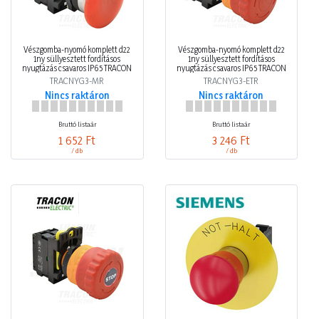
Vészgomba-nyomó komplett d22
Vészgomba-nyomó komplett d22
1ny süllyesztett fordításos
1ny süllyesztett fordításos
nyugtázás csavaros IP65 TRACON
nyugtázás csavaros IP65 TRACON
TRACNYG3-MR
TRACNYG3-ETR
Nincs raktáron
Nincs raktáron
Bruttó listaár
Bruttó listaár
1 652 Ft
3 246 Ft
/ db
/ db