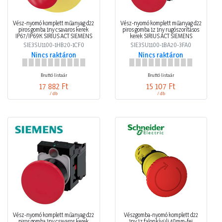
Vész-nyomó komplett műanyag d22
Vész-nyomó komplett műanyag d22
piros gomba 1ny csavaros kerek
piros gomba 1z 1ny rugószorításos
IP67/IP69K SIRIUS ACT SIEMENS
kerek SIRIUS ACT SIEMENS
SIE3SU1100-1HB20-1CF0
SIE3SU1100-1BA20-3FA0
Nincs raktáron
Nincs raktáron
Bruttó listaár
Bruttó listaár
17 882 Ft
15 107 Ft
/ db
/ db
Vész-nyomó komplett műanyag d22
Vészgomba-nyomó komplett d22
piros gomba 1ny csavaros kerek
1ny 1z falonkívüli 40mm-fej