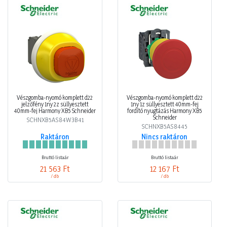
Vészgomba-nyomó komplett d22
Vészgomba-nyomó komplett d22
jelzőfény 1ny 2z süllyesztett
1ny 1z süllyesztett 40mm-fej
40mm-fej Harmony XB5 Schneider
fordító nyugtázás Harmony XB5
Schneider
SCHNXB5AS84W3B41
SCHNXB5AS8445
Raktáron
Nincs raktáron
Bruttó listaár
Bruttó listaár
21 563 Ft
12 167 Ft
/ db
/ db