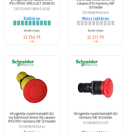
IP67/IP69K SIRIUS ACT SIEMENS
csavaros IP65 Harmony XB7
Schneider
SIE3SU1100-1BA20-1CA0
SCHNXB7NS8445
Raktáron
Nincs raktáron
Bruttó listaár
Bruttó listaár
13 350 Ft
12 177 Ft
/ db
/ db
Vészgomba-nyomó komplett d22
Vészgomba-nyomó komplett d22
1ny falonkívüli 40mm-fej csavaros
Harmony XB7 Schneider
IP65/IP67 Harmony XB7 Schneider
SCHNXB7ES545P
SCHNXB7NS8442