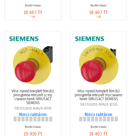
Bruttó listaár
Bruttó listaár
18 467 Ft
18 467 Ft
/ db
/ db
Vész-nyomó komplett fém d22
Vész-nyomó komplett fém d22
piros gomba reteszelt 1z 1ny
piros gomba reteszelt 1ny csavaros
csavaros kerek SIRIUS ACT
kerek SIRIUS ACT SIEMENS
SIEMENS
SIE3SU1150-1HA20-1CG0
SIE3SU1150-1HA20-1FH0
Nincs raktáron
Nincs raktáron
Bruttó listaár
Bruttó listaár
19 916 Ft
18 467 Ft