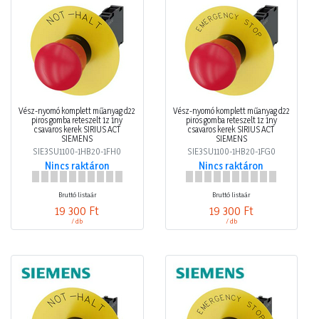
Vész-nyomó komplett műanyag d22
Vész-nyomó komplett műanyag d22
piros gomba reteszelt 1z 1ny
piros gomba reteszelt 1z 1ny
csavaros kerek SIRIUS ACT
csavaros kerek SIRIUS ACT
SIEMENS
SIEMENS
SIE3SU1100-1HB20-1FH0
SIE3SU1100-1HB20-1FG0
Nincs raktáron
Nincs raktáron
Bruttó listaár
Bruttó listaár
19 300 Ft
19 300 Ft
/ db
/ db