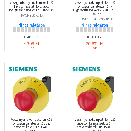
Vészgomba-nyomó komplett d22
Vész-nyomó komplett fém d22
1ny süllyesztett fordításos
piros gomba reteszelt 2ny
nyugtázás csavaros IP65 TRACON
rugószorításos kerek SIRIUS ACT
SIEMENS
TRACNYG3-ETLR
SIE3SU1150-1HB20-3PH0
Nincs raktáron
Nincs raktáron
Bruttó listaár
Bruttó listaár
4 308 Ft
20 872 Ft
/ db
/ db
Vész-nyomó komplett fém d22
Vész-nyomó komplett fém d22
piros gomba reteszelt 1z 1ny
piros gomba reteszelt 1z 1ny
csavaros kerek SIRIUS ACT
csavaros kerek SIRIUS ACT
SIEMENS
SIEMENS