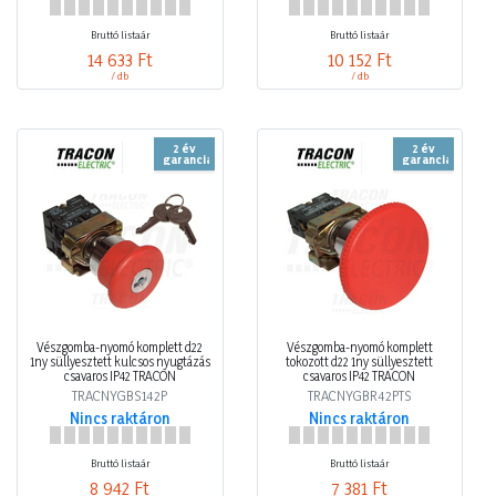
Bruttó listaár
Bruttó listaár
14 633 Ft
10 152 Ft
/ db
/ db
2 év
2 év
garancia
garancia
Vészgomba-nyomó komplett d22
Vészgomba-nyomó komplett
1ny süllyesztett kulcsos nyugtázás
tokozott d22 1ny süllyesztett
csavaros IP42 TRACON
csavaros IP42 TRACON
TRACNYGBS142P
TRACNYGBR42PTS
Nincs raktáron
Nincs raktáron
Bruttó listaár
Bruttó listaár
8 942 Ft
7 381 Ft