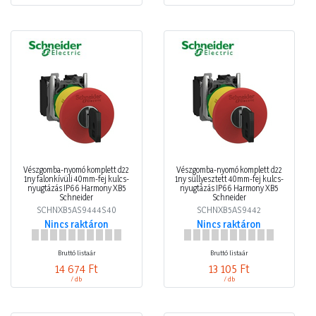
Vészgomba-nyomó komplett d22
Vészgomba-nyomó komplett d22
1ny falonkívüli 40mm-fej kulcs-
1ny süllyesztett 40mm-fej kulcs-
nyugtázás IP66 Harmony XB5
nyugtázás IP66 Harmony XB5
Schneider
Schneider
SCHNXB5AS9444S40
SCHNXB5AS9442
Nincs raktáron
Nincs raktáron
Bruttó listaár
Bruttó listaár
14 674 Ft
13 105 Ft
/ db
/ db