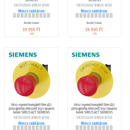
SIE3SU1150-1HB20-1FH0
SIE3SU1150-1HB20-1FG0
Nincs raktáron
Nincs raktáron
Bruttó listaár
Bruttó listaár
19 916 Ft
19 916 Ft
/ db
/ db
Vész-nyomó komplett fém d22
Vész-nyomó komplett fém d22
piros gomba reteszelt 1ny csavaros
piros gomba reteszelt 1ny csavaros
kerek SIRIUS ACT SIEMENS
kerek SIRIUS ACT SIEMENS
SIE3SU1150-1HB20-1CH0
SIE3SU1150-1HB20-1CG0
Nincs raktáron
Nincs raktáron