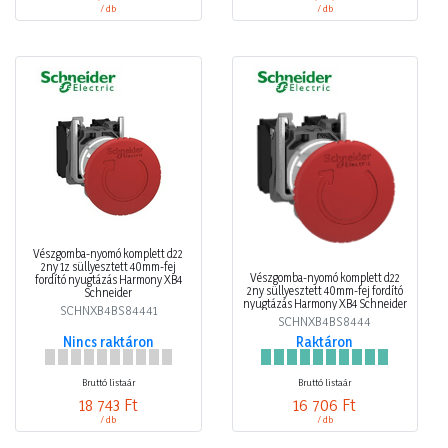
/ db
/ db
Vészgomba-nyomó komplett d22
2ny 1z süllyesztett 40mm-fej
Vészgomba-nyomó komplett d22
fordító nyugtázás Harmony XB4
2ny süllyesztett 40mm-fej fordító
Schneider
nyugtázás Harmony XB4 Schneider
SCHNXB4BS84441
SCHNXB4BS8444
Nincs raktáron
Raktáron
Bruttó listaár
Bruttó listaár
18 743 Ft
16 706 Ft
/ db
/ db