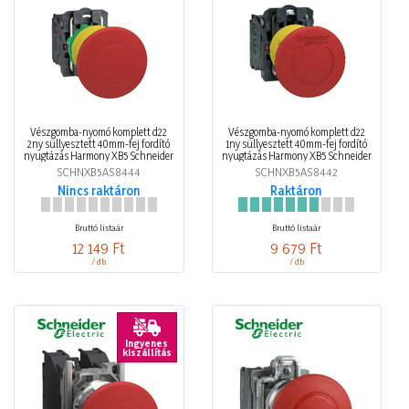
Vészgomba-nyomó komplett d22
Vészgomba-nyomó komplett d22
2ny süllyesztett 40mm-fej fordító
1ny süllyesztett 40mm-fej fordító
nyugtázás Harmony XB5 Schneider
nyugtázás Harmony XB5 Schneider
SCHNXB5AS8444
SCHNXB5AS8442
Nincs raktáron
Raktáron
Bruttó listaár
Bruttó listaár
12 149 Ft
9 679 Ft
/ db
/ db
Ingyenes
kiszállítás