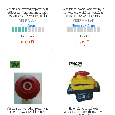
Vészgomba-nyomó komplett 1ny 1z
Vészgomba-nyomó komplett 1ny 1z
süllyesztett fordításos nyugtázás
süllyesztett fordításos nyugtázás
csavaros P-v-a/K VA Elektronika
csavaros IP65 VA Elektronika
VEZEP-V-A/K
VEZEP-V-A-32/K
Raktáron
Nincs raktáron
Bruttó listaár
Bruttó listaár
8 373 Ft
8 719 Ft
/ db
/ db
Vészgomba-nyomó komplett 1ny 1z
Biztonsági kapcsoló relés
IP65 P-r-sw/k VA Elektronika
vészkioldással beépíthető 2P 12A