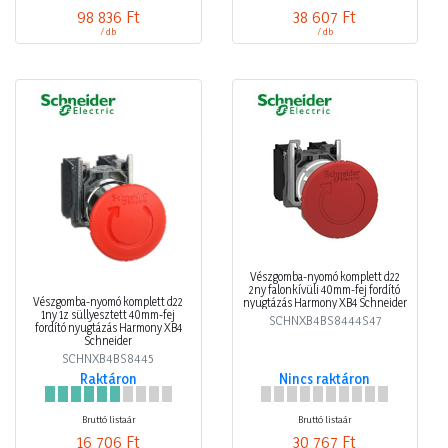
98 836 Ft
38 607 Ft
/ db
/ db
Vészgomba-nyomó komplett d22
2ny falonkívüli 40mm-fej fordító
Vészgomba-nyomó komplett d22
nyugtázás Harmony XB4 Schneider
1ny 1z süllyesztett 40mm-fej
SCHNXB4BS8444S47
fordító nyugtázás Harmony XB4
Schneider
SCHNXB4BS8445
Raktáron
Nincs raktáron
Bruttó listaár
Bruttó listaár
16 706 Ft
30 767 Ft