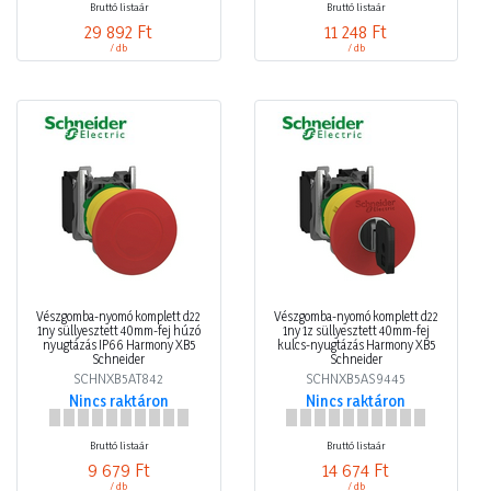
Bruttó listaár
Bruttó listaár
29 892 Ft
11 248 Ft
/ db
/ db
Vészgomba-nyomó komplett d22
Vészgomba-nyomó komplett d22
1ny süllyesztett 40mm-fej húzó
1ny 1z süllyesztett 40mm-fej
nyugtázás IP66 Harmony XB5
kulcs-nyugtázás Harmony XB5
Schneider
Schneider
SCHNXB5AT842
SCHNXB5AS9445
Nincs raktáron
Nincs raktáron
Bruttó listaár
Bruttó listaár
9 679 Ft
14 674 Ft
/ db
/ db