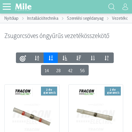
Nyitólap
Installációtechnika
Szerelési segédanyag
Vezetéköss
Zsugorcsöves óngyűrűs vezetékösszekötő
14
28
42
56
2 év
2 év
garancia
garancia