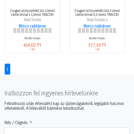
Zsugorcső összekötő 1x1-1,5mm2
Zsugorcső összekötő 1x0,5-1mm2
24mm ónnal 1-1,5mm2 TRACON
24mm ónnal 0,5-1mm2 TRACON
TRACTHSN1
TRACTHSN0,5
Nincs raktáron
Nincs raktáron
Bruttó listaár
Bruttó listaár
414,02 Ft
377,19 Ft
/ db
/ db
1
Iratkozzon fel ingyenes hírlevelünkre
Feliratkozás után értesülést kap az újdonságainkról, legújabb hasznos
ötleteinkről. A hírlevélről bármikor leiratkozhat.
Név / Cégnév