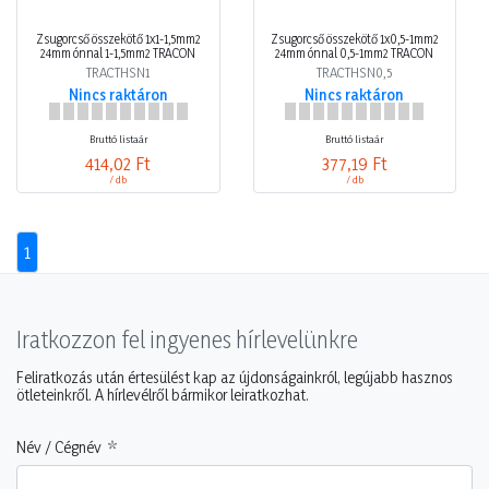
Zsugorcső összekötő 1x1-1,5mm2
Zsugorcső összekötő 1x0,5-1mm2
24mm ónnal 1-1,5mm2 TRACON
24mm ónnal 0,5-1mm2 TRACON
TRACTHSN1
TRACTHSN0,5
Nincs raktáron
Nincs raktáron
Bruttó listaár
Bruttó listaár
414,02 Ft
377,19 Ft
/ db
/ db
1
Iratkozzon fel ingyenes hírlevelünkre
Feliratkozás után értesülést kap az újdonságainkról, legújabb hasznos
ötleteinkről. A hírlevélről bármikor leiratkozhat.
Név / Cégnév