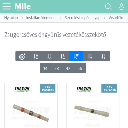
Nyitólap
Installációtechnika
Szerelési segédanyag
Vezetéköss
Zsugorcsöves óngyűrűs vezetékösszekötő
14
28
42
56
2 év
2 év
garancia
garancia