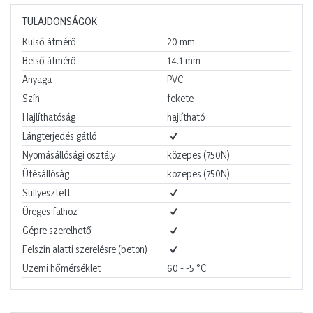
TULAJDONSÁGOK
Külső átmérő
20
mm
Belső átmérő
14.1
mm
Anyaga
PVC
Szín
fekete
Hajlíthatóság
hajlítható
Lángterjedés gátló
Nyomásállósági osztály
közepes (750N)
Ütésállóság
közepes (750N)
Süllyesztett
Üreges falhoz
Gépre szerelhető
Felszín alatti szerelésre (beton)
Üzemi hőmérséklet
60 - -5
°C