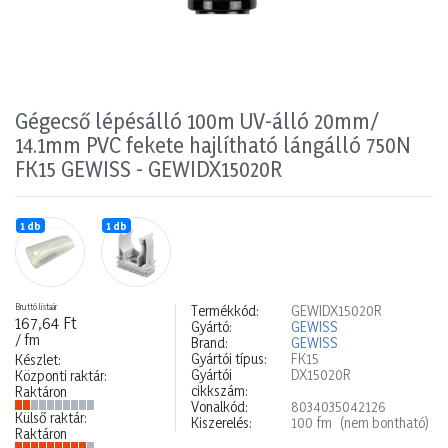
Gégecső lépésálló 100m UV-álló 20mm/
14.1mm PVC fekete hajlítható lángálló 750N
FK15 GEWISS - GEWIDX15020R
1 db
1 db
Bruttó listaár
Termékkód:
GEWIDX15020R
167,64 Ft
Gyártó:
GEWISS
/ fm
Brand:
GEWISS
Gyártói típus:
FK15
Készlet:
Gyártói
DX15020R
Központi raktár:
cikkszám:
Raktáron
Vonalkód:
8034035042126
Külső raktár:
Kiszerelés:
100 fm
(nem bontható)
Raktáron