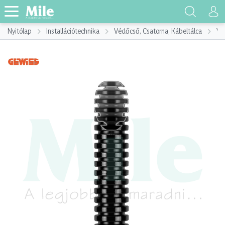
Nyitólap
Installációtechnika
Védőcső, Csatorna, Kábeltálca
Vé