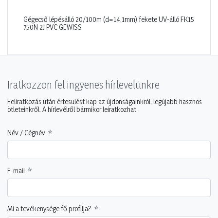
Gégecső lépésálló 20/100m (d=14,1mm) fekete UV-álló FK15
750N 2J PVC GEWISS
Iratkozzon fel ingyenes hírlevelünkre
Feliratkozás után értesülést kap az újdonságainkról, legújabb hasznos
ötleteinkről. A hírlevélről bármikor leiratkozhat.
Név / Cégnév
E-mail
Mi a tevékenysége fő profilja?