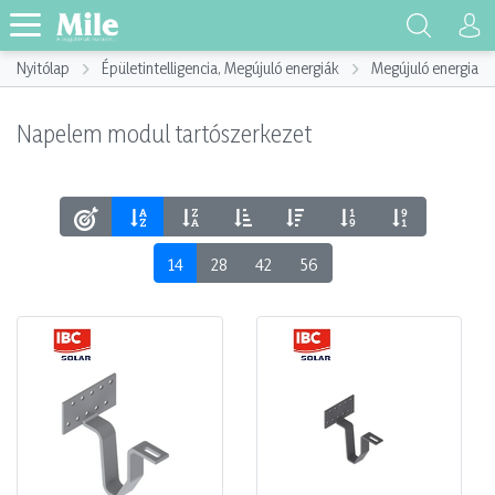
Nyitólap
Épületintelligencia, Megújuló energiák
Megújuló energia h
Napelem modul tartószerkezet
14
28
42
56