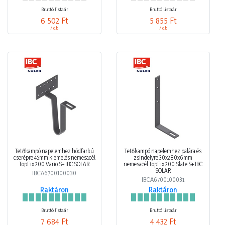
Bruttó listaár
Bruttó listaár
6 502 Ft
5 855 Ft
/ db
/ db
Tetőkampó napelemhez hódfarkú
Tetőkampó napelemhez palára és
cserépre 45mm kiemelés nemesacél
zsindelyre 30x280x6mm
TopFix 200 Vario S+ IBC SOLAR
nemesacél TopFix 200 Slate S+ IBC
SOLAR
IBCA6700100030
IBCA6700100031
Raktáron
Raktáron
Bruttó listaár
Bruttó listaár
7 684 Ft
4 432 Ft