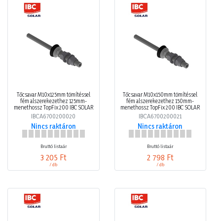
Tőcsavar M10x125mm tömítéssel
Tőcsavar M10x150mm tömítéssel
fém alszerekezethez 125mm-
fém alszerekezethez 150mm-
menethossz TopFix 200 IBC SOLAR
menethossz TopFix 200 IBC SOLAR
IBCA6700200020
IBCA6700200021
Nincs raktáron
Nincs raktáron
Bruttó listaár
Bruttó listaár
3 205 Ft
2 798 Ft
/ db
/ db