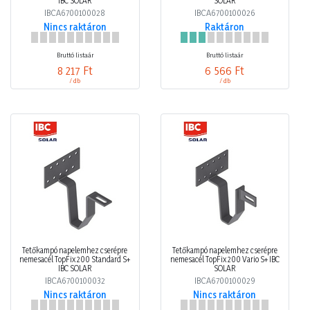
IBC SOLAR
SOLAR
IBCA6700100028
IBCA6700100026
Nincs raktáron
Raktáron
Bruttó listaár
Bruttó listaár
8 217 Ft
6 566 Ft
/ db
/ db
Tetőkampó napelemhez cserépre
Tetőkampó napelemhez cserépre
nemesacél TopFix 200 Standard S+
nemesacél TopFix 200 Vario S+ IBC
IBC SOLAR
SOLAR
IBCA6700100032
IBCA6700100029
Nincs raktáron
Nincs raktáron