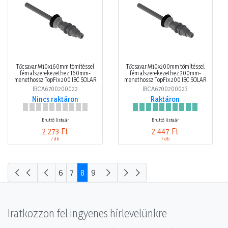
Tőcsavar M10x160mm tömítéssel
Tőcsavar M10x200mm tömítéssel
fém alszerekezethez 160mm-
fém alszerekezethez 200mm-
menethossz TopFix 200 IBC SOLAR
menethossz TopFix 200 IBC SOLAR
IBCA6700200022
IBCA6700200023
Nincs raktáron
Raktáron
Bruttó listaár
Bruttó listaár
2 273 Ft
2 447 Ft
/ db
/ db
6
7
8
9
Iratkozzon fel ingyenes hírlevelünkre