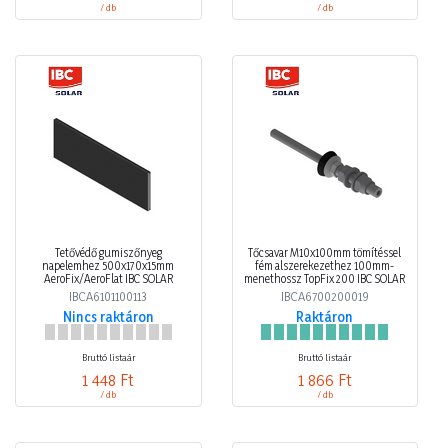
/ db
/ db
Tetővédő gumiszőnyeg
Tőcsavar M10x100mm tömítéssel
napelemhez 500x170x15mm
fém alszerekezethez 100mm-
AeroFix/AeroFlat IBC SOLAR
menethossz TopFix 200 IBC SOLAR
IBCA6101100113
IBCA6700200019
Nincs raktáron
Raktáron
Bruttó listaár
Bruttó listaár
1 448 Ft
1 866 Ft
/ db
/ db