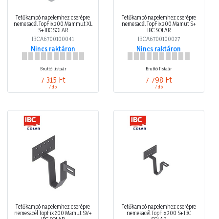
Tetőkampó napelemhez cserépre
Tetőkampó napelemhez cserépre
nemesacél TopFix 200 Mammut XL
nemesacél TopFix 200 Mamut S+
S+ IBC SOLAR
IBC SOLAR
IBCA6700100041
IBCA6700100027
Nincs raktáron
Nincs raktáron
Bruttó listaár
Bruttó listaár
7 315 Ft
7 798 Ft
/ db
/ db
Tetőkampó napelemhez cserépre
Tetőkampó napelemhez cserépre
nemesacél TopFix 200 Mamut SV+
nemesacél TopFix 200 S+ IBC