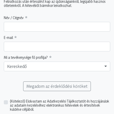
Feliratkozás után értesülést kap az újdonságainkról, legújabb hasznos
ötleteinkről. A hírlevélről bármikor leiratkozhat.
Név / Cégnév
E-mail
Mi a tevékenysége fő profilja?
Kereskedő
Megadom az érdeklődési köröket
(Kötelező)
Elolvastam az Adatkezelési Tájékoztatót és hozzájárulok
az adataim kezeléséhez elektronikus hírlevelek és értesítések
küldése céljából.