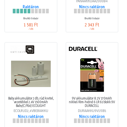
PANAAKKUAA2000B4
Raktáron
Nincs raktáron
Bruttó listaár
Bruttó listaár
1 581 Ft
2 343 Ft
/ db
/ db
Baby akkumulátor 2 db, rúd kivitel,
9V akkumulátor 8.2V 170mAh
vezetékkel 2.4V 1500mAh
nikkel-fém-hidrid 6 LR 61 blokk 9V
Baby(C/R14) ECOLIGHT
DURACELL
ECOLRUD2,4VBEBIAKKU
DURAAKKU9V170B1
Nincs raktáron
Nincs raktáron