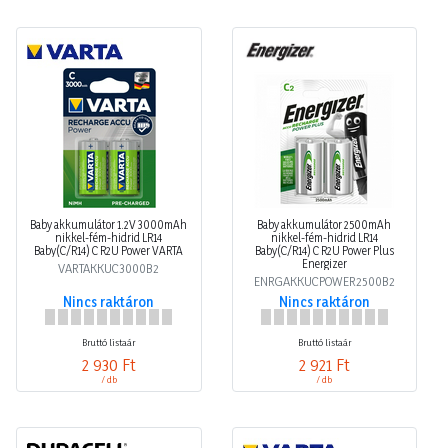
Baby akkumulátor 1.2V 3000mAh
Baby akkumulátor 2500mAh
nikkel-fém-hidrid LR14
nikkel-fém-hidrid LR14
Baby(C/R14) C R2U Power VARTA
Baby(C/R14) C R2U Power Plus
Energizer
VARTAKKUC3000B2
ENRGAKKUCPOWER2500B2
Nincs raktáron
Nincs raktáron
Bruttó listaár
Bruttó listaár
2 930 Ft
2 921 Ft
/ db
/ db