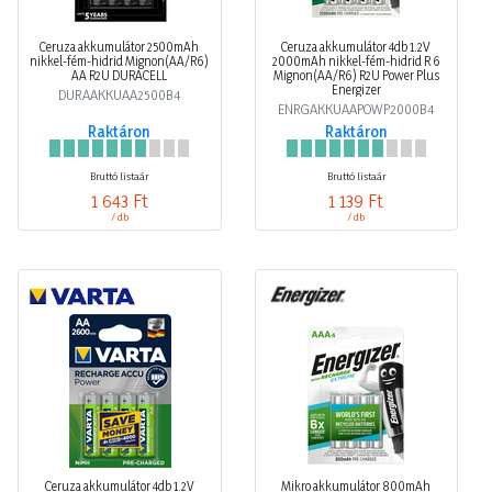
Ceruza akkumulátor 2500mAh
Ceruza akkumulátor 4db 1.2V
nikkel-fém-hidrid Mignon(AA/R6)
2000mAh nikkel-fém-hidrid R 6
AA R2U DURACELL
Mignon(AA/R6) R2U Power Plus
Energizer
DURAAKKUAA2500B4
ENRGAKKUAAPOWP2000B4
Raktáron
Raktáron
Bruttó listaár
Bruttó listaár
1 643 Ft
1 139 Ft
/ db
/ db
Ceruza akkumulátor 4db 1.2V
Mikro akkumulátor 800mAh