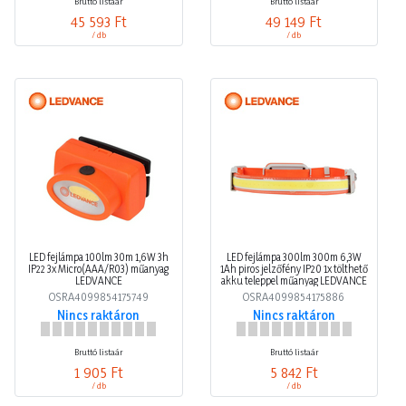
Bruttó listaár
Bruttó listaár
45 593 Ft
49 149 Ft
/ db
/ db
LED fejlámpa 100lm 30m 1,6W 3h
LED fejlámpa 300lm 300m 6,3W
IP22 3x Micro(AAA/R03) műanyag
1Ah piros jelzőfény IP20 1x tölthető
LEDVANCE
akku teleppel műanyag LEDVANCE
OSRA4099854175749
OSRA4099854175886
Nincs raktáron
Nincs raktáron
Bruttó listaár
Bruttó listaár
1 905 Ft
5 842 Ft
/ db
/ db