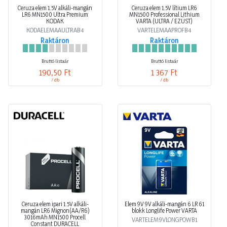
Ceruza elem 1.5V alkáli-mangán
Ceruza elem 1.5V lítium LR6
LR6 MN1500 Ultra Premium
MN1500 Professional Lithium
KODAK
VARTA (ULTRA / EZÜST)
KODAELEMAAULTRAB4
VARTELEMAAPROFB4
Raktáron
Raktáron
Bruttó listaár
Bruttó listaár
190,50 Ft
1 367 Ft
/ db
/ db
Ceruza elem ipari 1.5V alkáli-
Elem 9V 9V alkáli-mangán 6 LR 61
mangán LR6 Mignon(AA/R6)
blokk Longlife Power VARTA
3016mAh MN1500 Procell
VARTELEM9VLONGPOWB1
Constant DURACELL