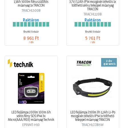
1,5Ah 500lm fókuszállítós
3,7V/1,2Ah IP54 mozgásérzékelős 1x
műanyag 1x TRACON
tölthető akku teleppel műanyag
TRACON
TRACHL500B
TRACHL120B
Raktáron
Raktáron
Bruttó listaár
Bruttó listaár
8 961 Ft
5 761 Ft
/ db
/ db
2 év
garancia
LED fejlámpa 200lm 100m 6h
LED fejlámpa 350lm 3h 1,2Ah Li-Po
vörös fény SOS IP44 3x
mozgásérzékelős IP54 1x tölthető
Micro(AAA/R03) műanyag Technik
teleppel műanyag TRACON
EPINMT-H10
TRACHLCOB5W