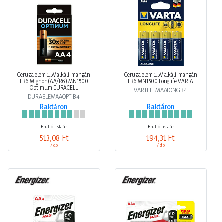
Ceruza elem 1.5V alkáli-mangán
Ceruza elem 1.5V alkáli-mangán
LR6 Mignon(AA/R6) MN1500
LR6 MN1500 Longlife VARTA
Optimum DURACELL
VARTELEMAALONGB4
DURAELEMAAOPTIB4
Raktáron
Raktáron
Bruttó listaár
Bruttó listaár
513,08 Ft
194,31 Ft
/ db
/ db