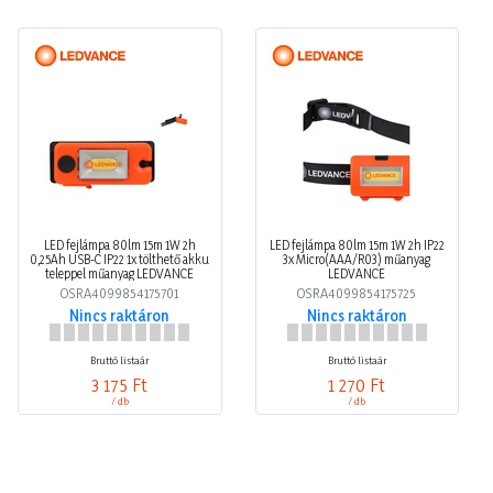
LED fejlámpa 80lm 15m 1W 2h
LED fejlámpa 80lm 15m 1W 2h IP22
0,25Ah USB-C IP22 1x tölthető akku
3x Micro(AAA/R03) műanyag
teleppel műanyag LEDVANCE
LEDVANCE
OSRA4099854175701
OSRA4099854175725
Nincs raktáron
Nincs raktáron
Bruttó listaár
Bruttó listaár
3 175 Ft
1 270 Ft
/ db
/ db