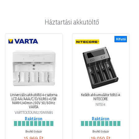
Háztartási akkutöltő
Kifutó
Univerzális akkutöltő 4-csatorna
Kellék akkumulátor töltő i4
LCD AA/AAA/C/D/6LR61 +USB
NITECORE
NiMH 240min 230V 50/60Hz
NITEI4
VARTA
VARTTOLTOUNI270MINB1
Raktáron
Raktáron
Bruttó listaár
Bruttó listaár
15 969 Ft
19 050 Ft