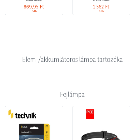
869,95 Ft
1 562 Ft
/ db
/ db
Elem-/akkumlátoros lámpa tartozéka
Fejlámpa