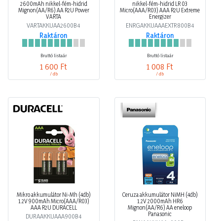
2600mAh nikkel-fém-hidrid
nikkel-fém-hidrid LR 03
Mignon(AA/R6) AA R2U Power
Micro(AAA/R03) AAA R2U Extreme
VARTA
Energizer
VARTAKKUAA2600B4
ENRGAKKUAAAEXTR800B4
Raktáron
Raktáron
Bruttó listaár
Bruttó listaár
1 600 Ft
1 008 Ft
/ db
/ db
Mikro akkumulátor Ni-Mh (4db)
Ceruza akkumulátor NiMH (4db)
1.2V 900mAh Micro(AAA/R03)
1.2V 2000mAh HR6
AAA R2U DURACELL
Mignon(AA/R6) AA eneloop
Panasonic
DURAAKKUAAA900B4