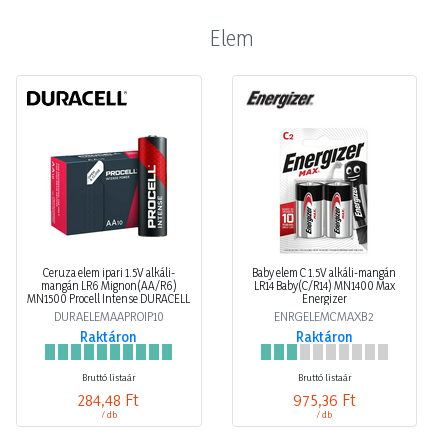
Elem
Ceruza elem ipari 1.5V alkáli-
Baby elem C 1.5V alkáli-mangán
mangán LR6 Mignon(AA/R6)
LR14 Baby(C/R14) MN1400 Max
MN1500 Procell Intense DURACELL
Energizer
DURAELEMAAPROIP10
ENRGELEMCMAXB2
Raktáron
Raktáron
Bruttó listaár
Bruttó listaár
284,48 Ft
975,36 Ft
/ db
/ db