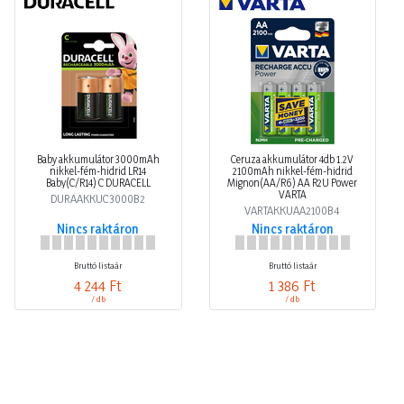
Baby akkumulátor 3000mAh
Ceruza akkumulátor 4db 1.2V
nikkel-fém-hidrid LR14
2100mAh nikkel-fém-hidrid
Baby(C/R14) C DURACELL
Mignon(AA/R6) AA R2U Power
VARTA
DURAAKKUC3000B2
VARTAKKUAA2100B4
Nincs raktáron
Nincs raktáron
Bruttó listaár
Bruttó listaár
4 244 Ft
1 386 Ft
/ db
/ db