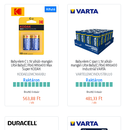
Kifutó
Baby elem C 1.5V alkáli-mangán
Baby elem C ipari 1.5V alkáli-
LR14 Baby(C/R14) MN1400 Max
mangán LR14 Baby(C/R14) MN1400
Super KODAK
Industrial VARTA
KODAELEMCMAXB2
VARTELEMCINDUSTBU20
Raktáron
Raktáron
Bruttó listaár
Bruttó listaár
563,88 Ft
481,33 Ft
/ db
/ db