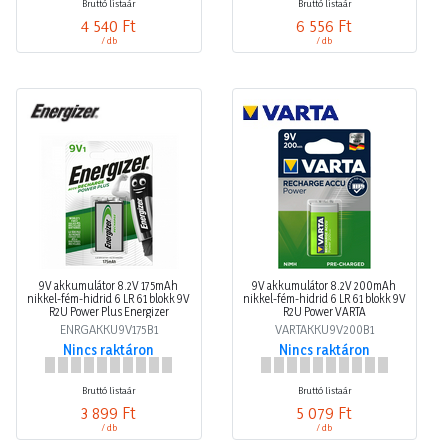
Bruttó listaár
Bruttó listaár
4 540 Ft
6 556 Ft
/ db
/ db
9V akkumulátor 8.2V 175mAh
9V akkumulátor 8.2V 200mAh
nikkel-fém-hidrid 6 LR 61 blokk 9V
nikkel-fém-hidrid 6 LR 61 blokk 9V
R2U Power Plus Energizer
R2U Power VARTA
ENRGAKKU9V175B1
VARTAKKU9V200B1
Nincs raktáron
Nincs raktáron
Bruttó listaár
Bruttó listaár
3 899 Ft
5 079 Ft
/ db
/ db