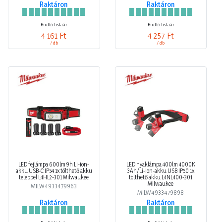
Raktáron
Raktáron
Bruttó listaár
Bruttó listaár
4 161 Ft
4 257 Ft
/ db
/ db
LED fejlámpa 600lm 9h Li-ion-
LED nyaklámpa 400lm 4000K
akku USB-C IP54 1x tölthető akku
3Ah/Li-ion-akku USB IP50 1x
teleppel L4HL2-301 Milwaukee
tölthető akku L4NL400-301
Milwaukee
MILW4933479963
MILW4933479898
Raktáron
Raktáron