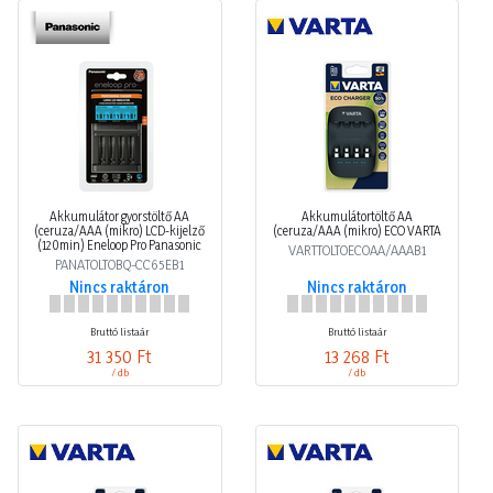
Akkumulátor gyorstöltő AA
Akkumulátortöltő AA
(ceruza/AAA (mikro) LCD-kijelző
(ceruza/AAA (mikro) ECO VARTA
(120min) Eneloop Pro Panasonic
VARTTOLTOECOAA/AAAB1
PANATOLTOBQ-CC65EB1
Nincs raktáron
Nincs raktáron
Bruttó listaár
Bruttó listaár
31 350 Ft
13 268 Ft
/ db
/ db