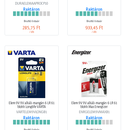
DURAELEMAAPROCP10
Raktáron
Raktáron
Bruttó listaár
Bruttó listaár
285,75 Ft
933,45 Ft
/ db
/ db
Elem 9V 9V alkáli-mangán 6 LR 61
Elem 9V 9V alkáli-mangán 6 LR 61
blokk Longlife VARTA
blokk Max Energizer
VARTELEM9VLONGB1
ENRGELEM9VMAXB1
Raktáron
Raktáron
Bruttó listaár
Bruttó listaár