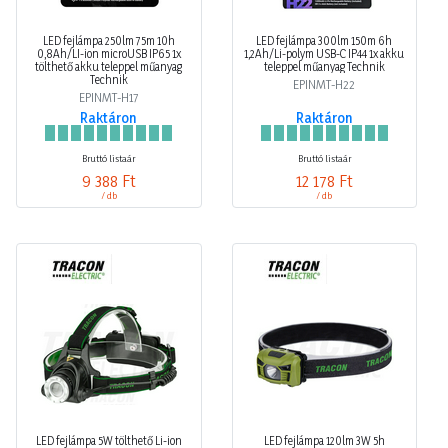
LED fejlámpa 250lm 75m 10h
LED fejlámpa 300lm 150m 6h
0,8Ah/LI-ion microUSB IP65 1x
1,2Ah/Li-polym USB-C IP44 1x akku
tölthető akku teleppel műanyag
teleppel műanyag Technik
Technik
EPINMT-H22
EPINMT-H17
Raktáron
Raktáron
Bruttó listaár
Bruttó listaár
9 388 Ft
12 178 Ft
/ db
/ db
LED fejlámpa 5W tölthető Li-ion
LED fejlámpa 120lm 3W 5h