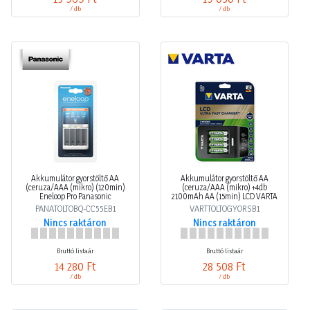
/ db
/ db
Akkumulátor gyorstöltő AA
Akkumulátor gyorstöltő AA
(ceruza/AAA (mikro) (120min)
(ceruza/AAA (mikro) +4db
Eneloop Pro Panasonic
2100mAh AA (15min) LCD VARTA
PANATOLTOBQ-CC55EB1
VARTTOLTOGYORSB1
Nincs raktáron
Nincs raktáron
Bruttó listaár
Bruttó listaár
14 280 Ft
28 508 Ft
/ db
/ db