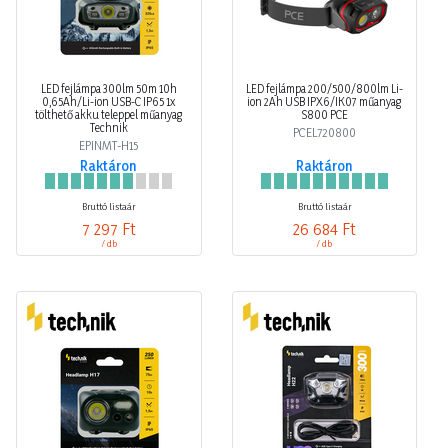
LED fejlámpa 300lm 50m 10h
LED fejlámpa 200/500/800lm Li-
0,65Ah/Li-ion USB-C IP65 1x
ion 2Ah USB IPX6/IK07 műanyag
tölthető akku teleppel műanyag
S800 PCE
Technik
PCEL720800
EPINMT-H15
Raktáron
Raktáron
Bruttó listaár
Bruttó listaár
7 297 Ft
26 684 Ft
/ db
/ db