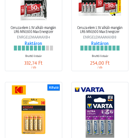
Ceruza elem 1.5V alkáli-mangán
Ceruza elem 1.5V alkáli-mangán
LR6 MN1500 Max Energizer
LR6 MN1500 Max Energizer
ENRGELEMAAMAXB4
ENRGELEMAAMAXB8
Raktáron
Raktáron
Bruttó listaár
Bruttó listaár
332,74 Ft
254,00 Ft
/ db
/ db
Kifutó