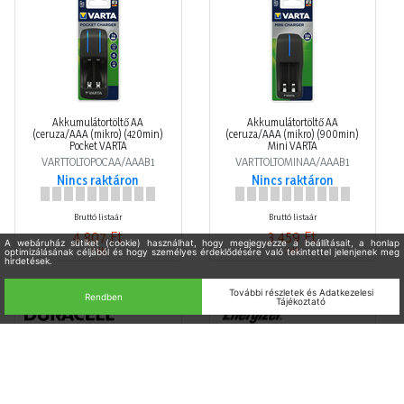
Akkumulátortöltő AA
Akkumulátortöltő AA
(ceruza/AAA (mikro) (420min)
(ceruza/AAA (mikro) (900min)
Pocket VARTA
Mini VARTA
VARTTOLTOPOCAA/AAAB1
VARTTOLTOMINAA/AAAB1
Nincs raktáron
Nincs raktáron
Bruttó listaár
Bruttó listaár
4 807 Ft
3 459 Ft
/ db
/ db