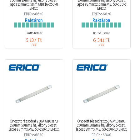
250mm 16mm2 hajlékony 5.oszt.
100mm 50mm2 hajlékony 5.oszt.
lapos 15mmx 1.5mm MBJ 16-250-8
lapos 28mmx 2.5mm MBJ 50-100-1
ERICO
ERICO
ERIC556650
ERIC556820
Raktáron
Raktáron
Bruttó listaár
Bruttó listaár
5 137 Ft
6 541 Ft
/ db
/ db
Ónozott rézsodrat 250A M10saru
Ónozott rézsodrat 250A M10saru
150mm 50mm2 hajlékony 5.oszt.
200mm 50mm2 hajlékony 5.oszt.
lapos 28mmx MBJ 50-150-10 ERICO
lapos 28mmx MBJ 50-200-10 ERICO
ERIC556830
ERIC556840