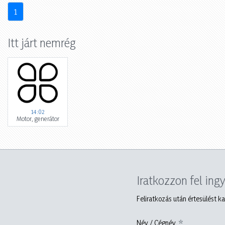
1
Itt járt nemrég
14:02
Motor, generátor
Iratkozzon fel ing
Feliratkozás után értesülést ka
Név / Cégnév