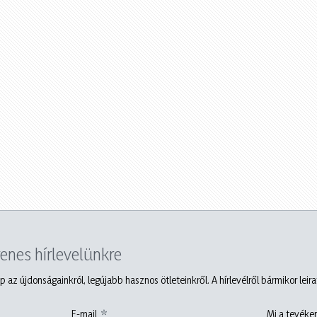
yenes hírlevelünkre
p az újdonságainkról, legújabb hasznos ötleteinkről. A hírlevélről bármikor leir
E-mail
Mi a tevéken