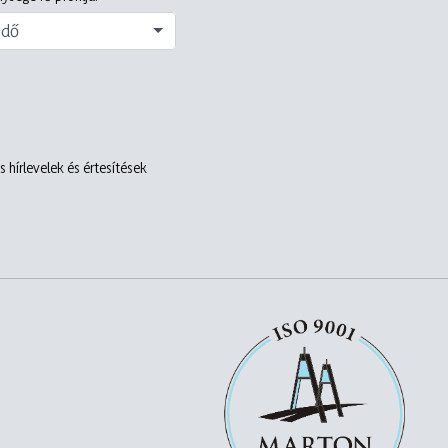
edő
 hírlevelek és értesítések