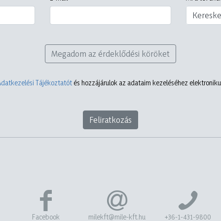
Keresk
Megadom az érdeklődési köröket
Adatkezelési Tájékoztatót
és hozzájárulok az adataim kezeléséhez elektronikus
Feliratkozás
Facebook
milekft@mile-kft.hu
+36-1-431-9800