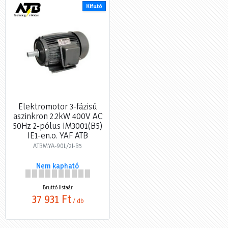
Kifutó
Elektromotor 3-fázisú
aszinkron 2.2kW 400V AC
50Hz 2-pólus IM3001(B5)
IE1-en.o. YAF ATB
ATBMYA-90L/2I-B5
Nem kapható
Bruttó listaár
37 931 Ft
/ db