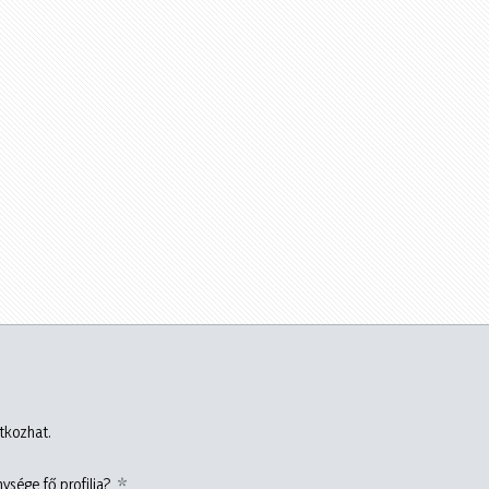
atkozhat.
ysége fő profilja?