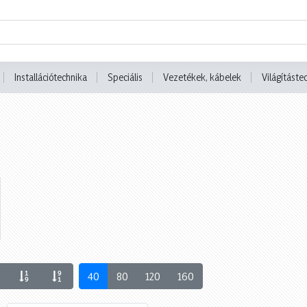
Installációtechnika
Speciális
Vezetékek, kábelek
Világításte
40
80
120
160