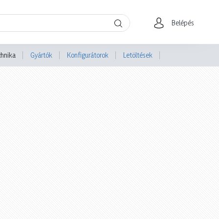
Belépés
chnika
Gyártók
Konfigurátorok
Letöltések