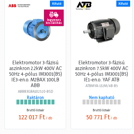
Kifutó
Kifutó
Ingyenes
kiszállítás
Elektromotor 3-fázisú
Elektromotor 3-fázisú
aszinkron 2.2kW 400V AC
aszinkron 7.5kW 400V AC
50Hz 4-pólus IM3001(B5)
50Hz 4-pólus IM3001(B5)
IE3-en.o. M2BAX 100LB
IE1-en.o. YAF ATB
ABB
ATBMYA-132M/4B-B5
ABBB3GBA102520-BSD
Raktáron
Nem kapható
Bruttó listaár
Bruttó listaár
122 017 Ft
50 771 Ft
/ db
/ db