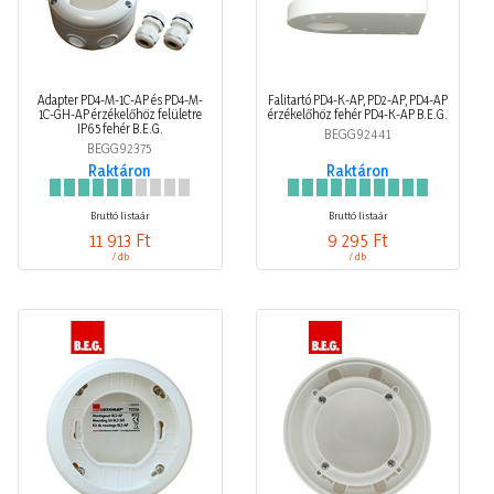
Adapter PD4-M-1C-AP és PD4-M-
Falitartó PD4-K-AP, PD2-AP, PD4-AP
1C-GH-AP érzékelőhöz felületre
érzékelőhöz fehér PD4-K-AP B.E.G.
IP65 fehér B.E.G.
BEGG92441
BEGG92375
Raktáron
Raktáron
Bruttó listaár
Bruttó listaár
11 913 Ft
9 295 Ft
/ db
/ db