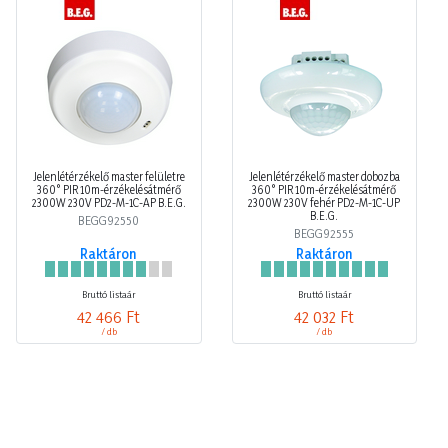
Jelenlétérzékelő master felületre
Jelenlétérzékelő master dobozba
360° PIR 10m-érzékelésátmérő
360° PIR 10m-érzékelésátmérő
2300W 230V PD2-M-1C-AP B.E.G.
2300W 230V fehér PD2-M-1C-UP
B.E.G.
BEGG92550
BEGG92555
Raktáron
Raktáron
Bruttó listaár
Bruttó listaár
42 466 Ft
42 032 Ft
/ db
/ db