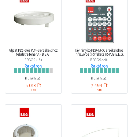
Aljzat PD2-S és PD4-S érzékelőhöz
Távirányító PD9-M-1C érzékelőhöz
felületre fehér AP B.E.G.
infravörös (IR) fekete IR-PD9 B.E.G.
BEGG92161
BEGG92201
Raktáron
Raktáron
Bruttó listaár
Bruttó listaár
5 013 Ft
7 494 Ft
/ db
/ db