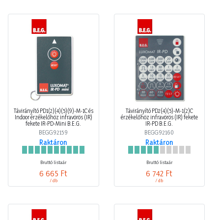
Távirányító PD1(2)(4)(5)(9)-M-1C és
Távirányító PD2(4)(5)-M-1(2)C
Indoor érzékelőhöz infravörös (IR)
érzékelőhöz infravörös (IR) fekete
fekete IR-PD-Mini B.E.G.
IR-PD B.E.G.
BEGG92159
BEGG92160
Raktáron
Raktáron
Bruttó listaár
Bruttó listaár
6 665 Ft
6 742 Ft
/ db
/ db