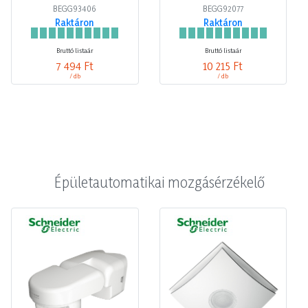
BEGG93406
BEGG92077
Raktáron
Raktáron
Bruttó listaár
Bruttó listaár
7 494 Ft
10 215 Ft
/ db
/ db
Épületautomatikai mozgásérzékelő