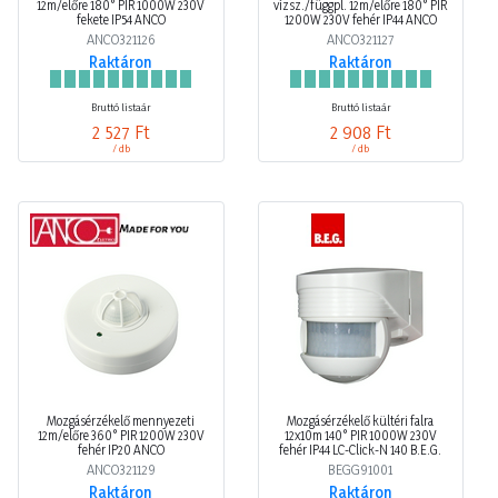
12m/előre 180° PIR 1000W 230V
vízsz./függpl. 12m/előre 180° PIR
fekete IP54 ANCO
1200W 230V fehér IP44 ANCO
ANCO321126
ANCO321127
Raktáron
Raktáron
Bruttó listaár
Bruttó listaár
2 527 Ft
2 908 Ft
/ db
/ db
Mozgásérzékelő mennyezeti
Mozgásérzékelő kültéri falra
12m/előre 360° PIR 1200W 230V
12x10m 140° PIR 1000W 230V
fehér IP20 ANCO
fehér IP44 LC-Click-N 140 B.E.G.
ANCO321129
BEGG91001
Raktáron
Raktáron