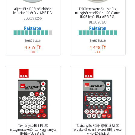
Aljzat BL2-DE érzékelőhöz
Felületre szerelő aljzat BL4
felületre fehér BL2-AP B.E.G.
mozgásérzékelőhöz d109x34mm
IK06 fehér BL4-AP B.E.G.
BEGG93256
BEGG93183
Raktáron
Raktáron
Bruttó listaár
Bruttó listaár
4 355 Ft
4 448 Ft
/ db
/ db
Távirányító BL4-PLUS
Távirányító PD2(4)(9)(11)-M-1C
mozgásérzékelőhöz IR egyirányú
érzékelőhöz infravörös (IR) fekete
IR-BL-PLUS B.E.G.
IR-PD-1C-E B.E.G.