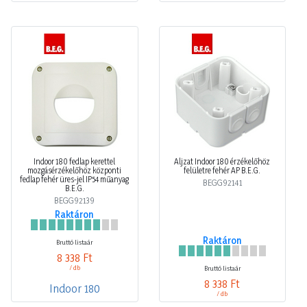
Indoor 180 fedlap kerettel
Aljzat Indoor 180 érzékelőhöz
mozgásérzékelőhöz központi
felületre fehér AP B.E.G.
fedlap fehér üres-jel IP54 műanyag
BEGG92141
B.E.G.
BEGG92139
Raktáron
Raktáron
Bruttó listaár
8 338 Ft
/ db
Bruttó listaár
8 338 Ft
Indoor 180
/ db