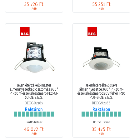
35 726 Ft
55 251 Ft
/ db
/ db
Jelenlétérzékelő master
Jelenlétérzékelő slave
álmennyezetbe 2-csatornás 360°
álmennyezetbe 360° PIR 10m-
PIR 10m-érzékelésátmérő PD2-M-
érzékelésátmérő 230V fehér IP20
2C-DE B.E.G.
PD2-S-DE B.E.G.
BEGG92165
BEGG92166
Raktáron
Raktáron
Bruttó listaár
Bruttó listaár
46 072 Ft
35 475 Ft
/ db
/ db