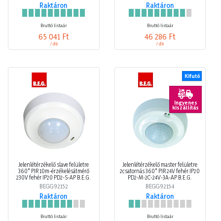
Raktáron
Raktáron
Bruttó listaár
Bruttó listaár
65 041 Ft
46 286 Ft
/ db
/ db
Kifutó
Ingyenes
kiszállítás
Jelenlétérzékelő slave felületre
Jelenlétérzékelő master felületre
360° PIR 10m-érzékelésátmérő
2csatornás 360° PIR 24V fehér IP20
230V fehér IP20 PD2-S-AP B.E.G.
PD2-M-2C-24V-3A-AP B.E.G.
BEGG92152
BEGG92154
Raktáron
Raktáron
Bruttó listaár
Bruttó listaár