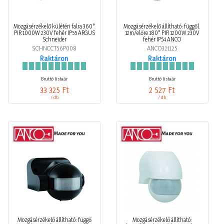
Mozgásérzékelő külétéri falra 360°
Mozgásérzékelő állítható: függől.
PIR 1000W 230V fehér IP55 ARGUS
12m/előre 180° PIR 1200W 230V
Schneider
fehér IP54 ANCO
SCHNCCT56P008
ANCO321125
Raktáron
Raktáron
Bruttó listaár
Bruttó listaár
33 325 Ft
2 527 Ft
/ db
/ db
Mozgásérzékelő állítható: függő
Mozgásérzékelő állítható: