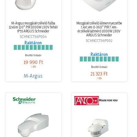
M-Argus mozgásérzékelő falba
Mozgásérzékelő álmennyezetbe
12x6m 120° PIR 1000W 230V fehér
7,4x7,4m 0-360° PIR 7.4m-
IP55 ARGUS Schneider
érzékelésátmérő 1000W 230V
ARGUS Schneider
SCHNCCT56P004
SCHNCCT56P002
Raktáron
Raktáron
Bruttó listaár
19 990 Ft
/ db
Bruttó listaár
21 323 Ft
M-Argus
/ db