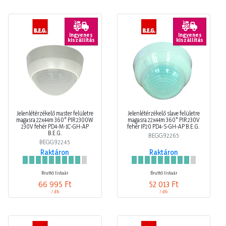
Ingyenes
Ingyenes
kiszállítás
kiszállítás
Jelenlétérzékelő master felületre
Jelenlétérzékelő slave felületre
magasra 22x44m 360° PIR 2300W
magasra 22x44m 360° PIR 230V
230V fehér PD4-M-1C-GH-AP
fehér IP20 PD4-S-GH-AP B.E.G.
B.E.G.
BEGG92265
BEGG92245
Raktáron
Raktáron
Bruttó listaár
Bruttó listaár
66 995 Ft
52 013 Ft
/ db
/ db