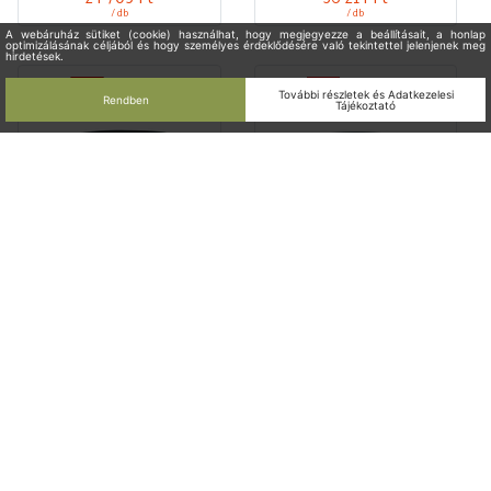
/ db
/ db
Mozgásérzékelő kültéri falra
Mozgásérzékelő kültéri falra
12x10m 200° PIR 1000W 230V
16x20m 280° PIR 2000W 230V
fekete IP44 LC-Click-N 200 B.E.G.
fekete IP44 LC-Plus 280 B.E.G.
BEGG91022
BEGG91028
Raktáron
Raktáron
Bruttó listaár
Bruttó listaár
24 705 Ft
36 214 Ft
/ db
/ db