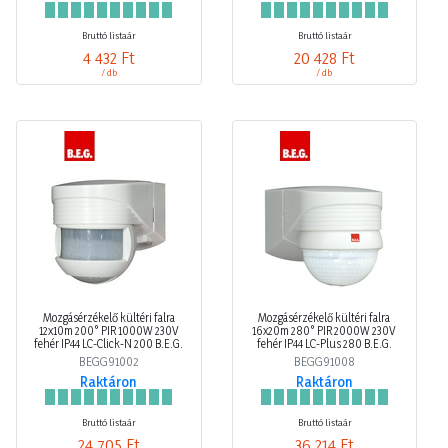
Bruttó listaár
Bruttó listaár
4 432 Ft
20 428 Ft
/ db
/ db
Mozgásérzékelő kültéri falra
Mozgásérzékelő kültéri falra
12x10m 200° PIR 1000W 230V
16x20m 280° PIR 2000W 230V
fehér IP44 LC-Click-N 200 B.E.G.
fehér IP44 LC-Plus 280 B.E.G.
BEGG91002
BEGG91008
Raktáron
Raktáron
Bruttó listaár
Bruttó listaár
24 705 Ft
36 214 Ft