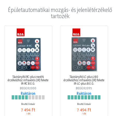
Épületautomatikai mozgás- és jelenlétérzékelő
tartozék
Távirányító RC-plus nextN
Távirányító LC-plus 280
érzékelőhöz infravörös (IR) fekete
érzékelőhöz infravörös (IR) fekete
IR-RC B.E.G.
IR-LC-plus B.E.G.
BEGG92000
BEGG92095
Raktáron
Raktáron
Bruttó listaár
Bruttó listaár
7 494 Ft
7 494 Ft
/ db
/ db