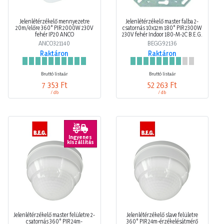
Jelenlétérzékelő mennyezetre
Jelenlétérzékelő master falba 2-
20m/előre 360° PIR 2000W 230V
csatornás 10x12m 180° PIR 2300W
fehér IP20 ANCO
230V fehér Indoor 180-M-2C B.E.G.
ANCO321140
BEGG92136
Raktáron
Raktáron
Bruttó listaár
Bruttó listaár
7 353 Ft
52 263 Ft
/ db
/ db
Ingyenes
kiszállítás
Jelenlétérzékelő master felületre 2-
Jelenlétérzékelő slave felületre
csatornás 360° PIR 24m-
360° PIR 24m-érzékelésátmérő