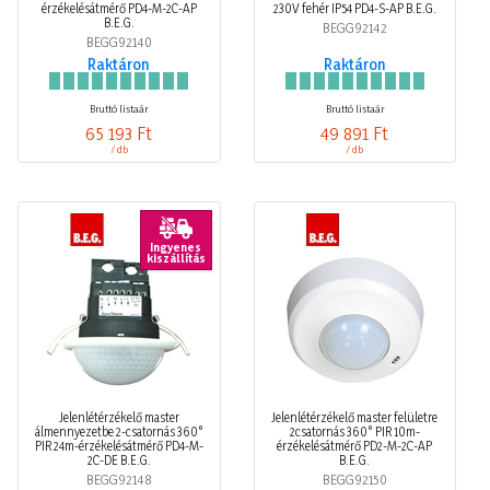
érzékelésátmérő PD4-M-2C-AP
230V fehér IP54 PD4-S-AP B.E.G.
B.E.G.
BEGG92142
BEGG92140
Raktáron
Raktáron
Bruttó listaár
Bruttó listaár
65 193 Ft
49 891 Ft
/ db
/ db
Ingyenes
kiszállítás
Jelenlétérzékelő master
Jelenlétérzékelő master felületre
álmennyezetbe 2-csatornás 360°
2csatornás 360° PIR 10m-
PIR 24m-érzékelésátmérő PD4-M-
érzékelésátmérő PD2-M-2C-AP
2C-DE B.E.G.
B.E.G.
BEGG92148
BEGG92150