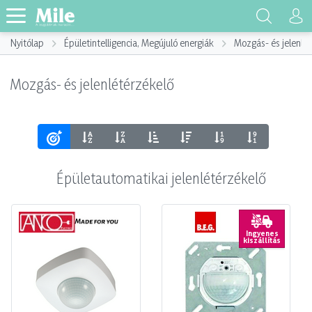
Nyitólap
Épületintelligencia, Megújuló energiák
Mozgás- és jelenlé
Mozgás- és jelenlétérzékelő
Épületautomatikai jelenlétérzékelő
Ingyenes
kiszállítás