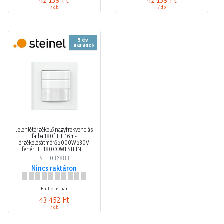
/ db
/ db
5 év
garancia
Jelenlétérzékelő nagyfrekvenciás
falba 180° HF 16m-
érzékelésátmérő 2000W 230V
fehér HF 180 COM1 STEINEL
STEI032883
Nincs raktáron
Bruttó listaár
43 452 Ft
/ db