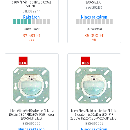
230V fehér IP20 IR 180 COM1
180-S B.E.G.
STEINEL
BEGG92135
STEI029944
Raktáron
Nincs raktáron
Bruttó listaár
Bruttó listaár
37 583 Ft
36 090 Ft
/ db
/ db
Jelenlétérzékelő salve betét falba
Jelenlétérzékelő master betét falba
10x12m 180° PIR 230V IP20 Indoor
2-csatornás 10x12m 180° PIR
180-S-UP B.E.G.
2300W Indoor 180-M-2C-UP B.E.G.
BEGG92660
BEGG92661
Nincs raktáron
Nincs raktáron