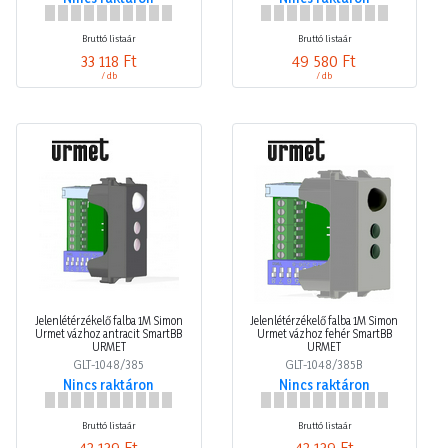
Bruttó listaár
Bruttó listaár
33 118 Ft
49 580 Ft
/ db
/ db
Jelenlétérzékelő falba 1M Simon
Jelenlétérzékelő falba 1M Simon
Urmet vázhoz antracit SmartBB
Urmet vázhoz fehér SmartBB
URMET
URMET
GLT-1048/385
GLT-1048/385B
Nincs raktáron
Nincs raktáron
Bruttó listaár
Bruttó listaár
42 139 Ft
42 139 Ft