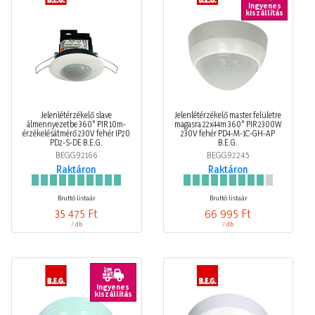
Ingyenes
kiszállítás
Jelenlétérzékelő slave
Jelenlétérzékelő master felületre
álmennyezetbe 360° PIR 10m-
magasra 22x44m 360° PIR 2300W
érzékelésátmérő 230V fehér IP20
230V fehér PD4-M-1C-GH-AP
PD2-S-DE B.E.G.
B.E.G.
BEGG92166
BEGG92245
Raktáron
Raktáron
Bruttó listaár
Bruttó listaár
35 475 Ft
66 995 Ft
/ db
/ db
Ingyenes
kiszállítás