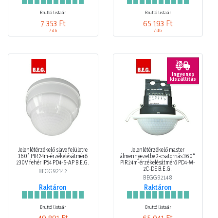
Bruttó listaár
Bruttó listaár
7 353 Ft
65 193 Ft
/ db
/ db
Ingyenes
kiszállítás
Jelenlétérzékelő slave felületre
Jelenlétérzékelő master
360° PIR 24m-érzékelésátmérő
álmennyezetbe 2-csatornás 360°
230V fehér IP54 PD4-S-AP B.E.G.
PIR 24m-érzékelésátmérő PD4-M-
2C-DE B.E.G.
BEGG92142
BEGG92148
Raktáron
Raktáron
Bruttó listaár
Bruttó listaár
49 891 Ft
65 041 Ft