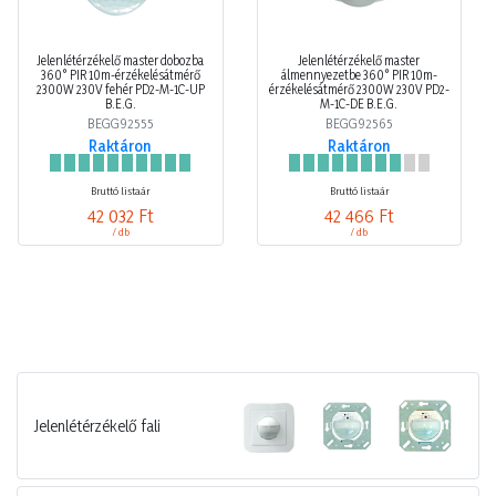
Jelenlétérzékelő master dobozba
Jelenlétérzékelő master
360° PIR 10m-érzékelésátmérő
álmennyezetbe 360° PIR 10m-
2300W 230V fehér PD2-M-1C-UP
érzékelésátmérő 2300W 230V PD2-
B.E.G.
M-1C-DE B.E.G.
BEGG92555
BEGG92565
Raktáron
Raktáron
Bruttó listaár
Bruttó listaár
42 032 Ft
42 466 Ft
/ db
/ db
Jelenlétérzékelő fali