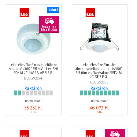
Kifutó
Ingyenes
kiszállítás
Jelenlétérzékelő master felületre
Jelenlétérzékelő master
2csatornás 360° PIR 24V fehér IP20
álmennyezetbe 2-csatornás 360°
PD2-M-2C-24V-3A-AP B.E.G.
PIR 10m-érzékelésátmérő PD2-M-
2C-DE B.E.G.
BEGG92154
BEGG92165
Raktáron
Raktáron
Bruttó listaár
Bruttó listaár
55 251 Ft
46 072 Ft
/ db
/ db