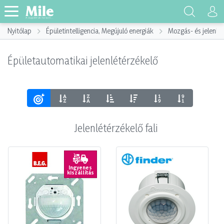
Nyitólap
Épületintelligencia, Megújuló energiák
Mozgás- és jelenlé
Épületautomatikai jelenlétérzékelő
Jelenlétérzékelő fali
Ingyenes
kiszállítás