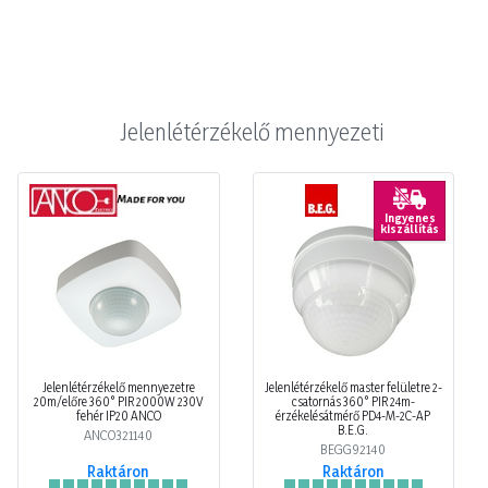
Jelenlétérzékelő mennyezeti
Ingyenes
kiszállítás
Jelenlétérzékelő mennyezetre
Jelenlétérzékelő master felületre 2-
20m/előre 360° PIR 2000W 230V
csatornás 360° PIR 24m-
fehér IP20 ANCO
érzékelésátmérő PD4-M-2C-AP
B.E.G.
ANCO321140
BEGG92140
Raktáron
Raktáron