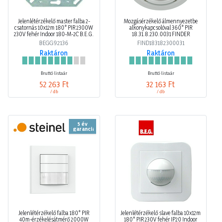
Jelenlétérzékelő master falba 2-
Mozgásérzékelő álmennyezetbe
csatornás 10x12m 180° PIR 2300W
alkonykapcsolóval 360° PIR
230V fehér Indoor 180-M-2C B.E.G.
18.31.8.230.0031 FINDER
BEGG92136
FIND183182300031
Raktáron
Raktáron
Bruttó listaár
Bruttó listaár
52 263 Ft
32 163 Ft
/ db
/ db
5 év
garancia
Jelenlétérzékelő falba 180° PIR
Jelenlétérzékelő slave falba 10x12m
40m-érzékelésátmérő 2000W
180° PIR 230V fehér IP20 Indoor