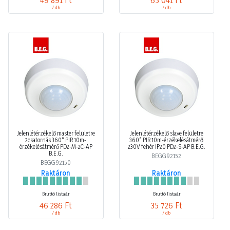
/ db
/ db
Jelenlétérzékelő master felületre
Jelenlétérzékelő slave felületre
2csatornás 360° PIR 10m-
360° PIR 10m-érzékelésátmérő
érzékelésátmérő PD2-M-2C-AP
230V fehér IP20 PD2-S-AP B.E.G.
B.E.G.
BEGG92152
BEGG92150
Raktáron
Raktáron
Bruttó listaár
Bruttó listaár
46 286 Ft
35 726 Ft
/ db
/ db