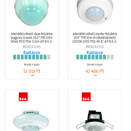
Jelenlétérzékelő slave felületre
Jelenlétérzékelő master felületre
magasra 22x44m 360° PIR 230V
360° PIR 10m-érzékelésátmérő
fehér IP20 PD4-S-GH-AP B.E.G.
2300W 230V PD2-M-1C-AP B.E.G.
BEGG92265
BEGG92550
Raktáron
Raktáron
Bruttó listaár
Bruttó listaár
52 013 Ft
42 466 Ft
/ db
/ db