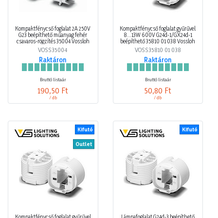
Kompaktfénycső foglalat 2A 250V
Kompaktfénycső foglalat gyűrűvel
G23 beépíthető műanyag fehér
8…13W 600V G24d-1/GX24d-1
csavaros-rögzítés 35004 Vossloh
beépíthető 35810 01 038 Vossloh
VOSS35004
VOSS35810 01 038
Raktáron
Raktáron
Bruttó listaár
Bruttó listaár
190,50 Ft
50,80 Ft
/ db
/ db
Kifutó
Kifutó
Outlet
Kompaktfénycső foglalat gyűrűvel
Lámpafoglalat G24d-3 beépíthető