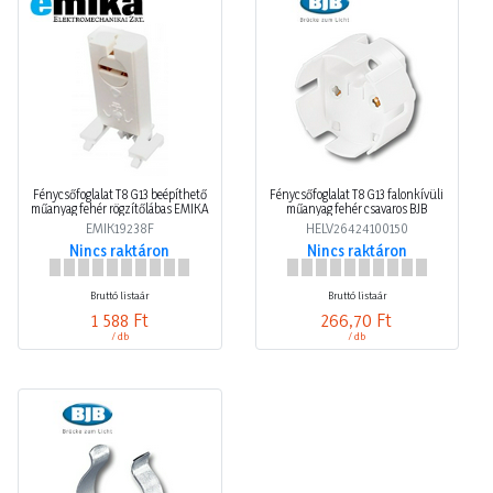
Fénycsőfoglalat T8 G13 beépíthető
Fénycsőfoglalat T8 G13 falonkívüli
műanyag fehér rögzítőlábas EMIKA
műanyag fehér csavaros BJB
EMIK19238F
HELV26424100150
Nincs raktáron
Nincs raktáron
Bruttó listaár
Bruttó listaár
1 588 Ft
266,70 Ft
/ db
/ db