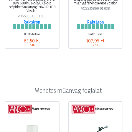
18W 600V G24d-2/GX24d-2
műanyag fehér csavaros Vossloh
beépíthető műanyag 35840 01 038
VOSS35860 01 038
Vossloh
VOSS35840 01 038
Raktáron
Raktáron
Bruttó listaár
Bruttó listaár
63,50 Ft
107,95 Ft
/ db
/ db
Menetes műanyag foglalat