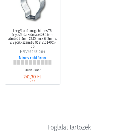
Lengőtartó omega bilincs T8
fénycsőhöz króm acél 23.15mm-
átmérő 9.5mm 23.15mm x 33.3mm x
BJB j cikkszám:26.928.E101-001-
06
HELV2692810114
Nincs raktáron
Bruttó listaár
241,30 Ft
/ db
Foglalat tartozék