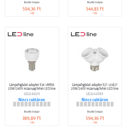
Bruttó listaár
Bruttó listaár
594,36 Ft
544,83 Ft
/ db
/ db
Lámpafoglalat-adapter E14->MR16
Lámpafoglalat-adapter E27->2xE27
20W/240V műanyag fehér LED line
20W/240V műanyag fehér LED line
LELI246173
LELI242083
Nincs raktáron
Nincs raktáron
Bruttó listaár
Bruttó listaár
389,89 Ft
594,36 Ft
/ db
/ db