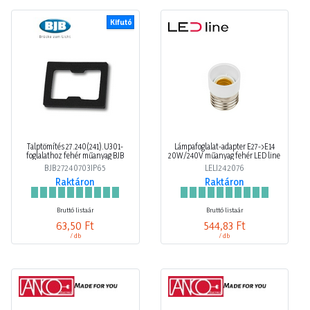
Kifutó
Talptömítés 27.240(241).U301-
Lámpafoglalat-adapter E27->E14
foglalathoz fehér műanyag BJB
20W/240V műanyag fehér LED line
BJB27240703IP65
LELI242076
Raktáron
Raktáron
Bruttó listaár
Bruttó listaár
63,50 Ft
544,83 Ft
/ db
/ db