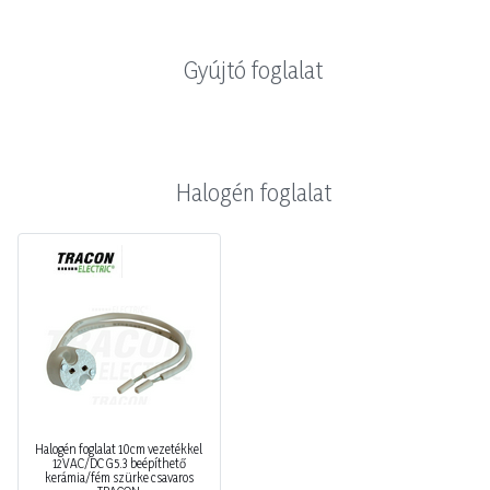
Gyújtó foglalat
Halogén foglalat
Halogén foglalat 10cm vezetékkel
12VAC/DC G5.3 beépíthető
kerámia/fém szürke csavaros