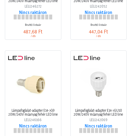
20W/240V műanyag fehér LED line
20W/240V műanyag fehér LED line
LELI246272
LELI242052
Nincs raktáron
Nincs raktáron
Bruttó listaár
Bruttó listaár
487,68 Ft
447,04 Ft
/ db
/ db
Lámpafoglalat-adapter E14->G9
Lámpafoglalat-adapter E14->GU10
20W/240V műanyag fehér LED line
20W/240V műanyag fehér LED line
LELI246166
LELI242069
Nincs raktáron
Nincs raktáron