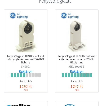
Fénycsőfoglalat
Fénycsőfoglalat T8 G13 falonkívüli
Fénycsőfoglalat T8 G13 falonkívüli
műanyag fehér csavaros FC6-21 GE
műanyag fehér csavaros FC3-21K
Lighting
GE Lighting
SK0001
GELI402966
Raktáron
Raktáron
Bruttó listaár
Bruttó listaár
1 170 Ft
1 247 Ft
/ db
/ db