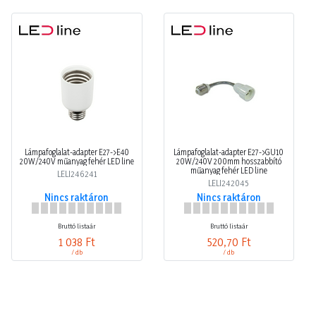
Lámpafoglalat-adapter E27->E40
Lámpafoglalat-adapter E27->GU10
20W/240V műanyag fehér LED line
20W/240V 200mm hosszabbító
műanyag fehér LED line
LELI246241
LELI242045
Nincs raktáron
Nincs raktáron
Bruttó listaár
Bruttó listaár
1 038 Ft
520,70 Ft
/ db
/ db