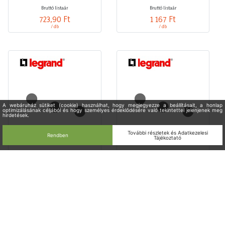
Bruttó listaár
Bruttó listaár
723,90 Ft
1 167 Ft
/ db
/ db
Izzólámpa foglalat 2A 250V Edison-
Izzólámpa foglalat 2A 250V E12
menetes műanyag csavaros M10x1
Edison-menetes műanyag csavaros
F14-301m LEGRAND
F14-303m LEGRAND
LEGR61300
LEGR61301
Raktáron
Raktáron
Bruttó listaár
Bruttó listaár