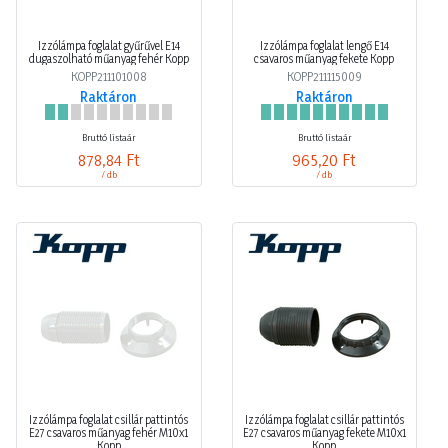
Izzólámpa foglalat gyűrűvel E14
Izzólámpa foglalat lengő E14
dugaszolható műanyag fehér Kopp
csavaros műanyag fekete Kopp
KOPP211101008
KOPP211115009
Raktáron
Raktáron
Bruttó listaár
Bruttó listaár
878,84 Ft
965,20 Ft
/ db
/ db
Izzólámpa foglalat csillár pattintós
Izzólámpa foglalat csillár pattintós
E27 csavaros műanyag fehér M10x1
E27 csavaros műanyag fekete M10x1
Kopp
Kopp