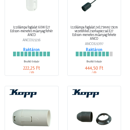
Izzólámpa foglalat 60W E27
Izzólámpa foglalat 2x0,75mm2 15cm
Edison-menetes műanyag fehér
vezetékkel 2sorkapoccsal E27
ANCO
Edison-menetes műanyag fekete
ANCO
ANCO321216
ANCO321397
Raktáron
Raktáron
Bruttó listaár
Bruttó listaár
222,25 Ft
444,50 Ft
/ db
/ db