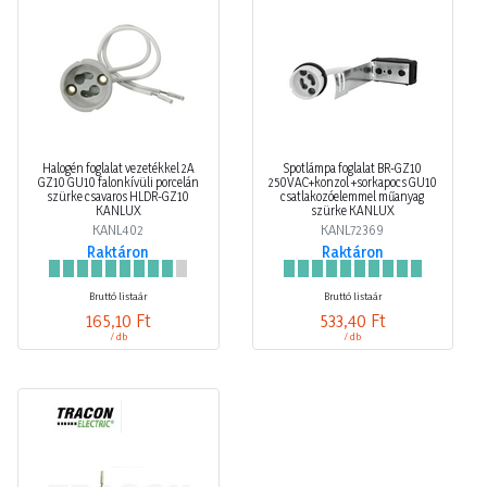
Halogén foglalat vezetékkel 2A
Spotlámpa foglalat BR-GZ10
GZ10 GU10 falonkívüli porcelán
250VAC+konzol +sorkapocs GU10
szürke csavaros HLDR-GZ10
csatlakozóelemmel műanyag
KANLUX
szürke KANLUX
KANL402
KANL72369
Raktáron
Raktáron
Bruttó listaár
Bruttó listaár
165,10 Ft
533,40 Ft
/ db
/ db