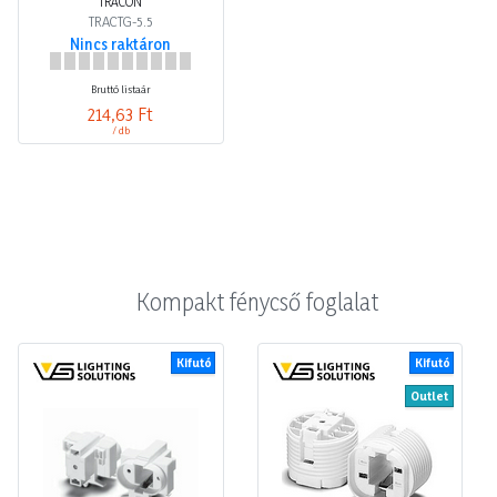
TRACON
TRACTG-5.5
Nincs raktáron
Bruttó listaár
214,63 Ft
/ db
Kompakt fénycső foglalat
Kifutó
Kifutó
Outlet