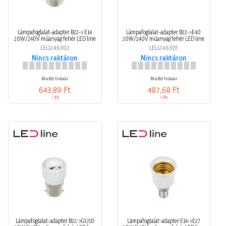
Lámpafoglalat-adapter B22-> E14
Lámpafoglalat-adapter B22->E40
20W/240V műanyag fehér LED line
20W/240V műanyag fehér LED line
LELI246302
LELI246319
Nincs raktáron
Nincs raktáron
Bruttó listaár
Bruttó listaár
643,89 Ft
487,68 Ft
/ db
/ db
Lámpafoglalat-adapter B22->GU10
Lámpafoglalat-adapter E14->E27