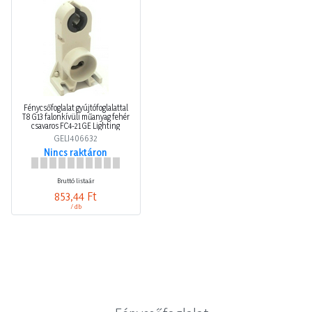
Fénycsőfoglalat gyújtófoglalattal
T8 G13 falonkívüli műanyag fehér
csavaros FC4-21 GE Lighting
GELI406632
Nincs raktáron
Bruttó listaár
853,44 Ft
/ db