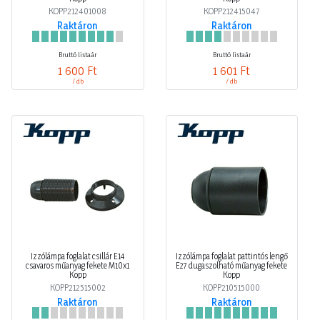
KOPP212401008
KOPP212415047
Raktáron
Raktáron
Bruttó listaár
Bruttó listaár
1 600 Ft
1 601 Ft
/ db
/ db
Izzólámpa foglalat csillár E14
Izzólámpa foglalat pattintós lengő
csavaros műanyag fekete M10x1
E27 dugaszolható műanyag fekete
Kopp
Kopp
KOPP212515002
KOPP210515000
Raktáron
Raktáron