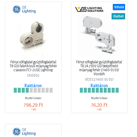
Kifutó
Outlet
Fénycsőfoglalat gyújtófoglalattal
Fénycsőfoglalat gyújtófoglalattal
T8 G13 falonkívüli műanyag fehér
T8 2A 250V G13 beépíthető
csavaros FC7-21 GE Lighting
műanyag fehér 27460 01 017
Vossloh
SK0002
VOSS27460 01 017
Raktáron
Raktáron
Bruttó listaár
Bruttó listaár
796,29 Ft
76,20 Ft
/ db
/ db