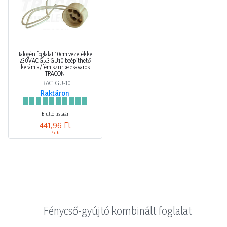
Halogén foglalat 10cm vezetékkel
230VAC G5.3 GU10 beépíthető
kerámia/fém szürke csavaros
TRACON
TRACTGU-10
Raktáron
Bruttó listaár
441,96 Ft
/ db
Fénycső-gyújtó kombinált foglalat