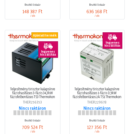
Bruttó listaár
Bruttó listaár
148 387 Ft
636 168 Ft
/ db
/ db
Ajánlati termék
Ingyenes
kiszállítás
Ingyenes
kiszállítás
Teljesítmény tirisztor kalapsínre
Teljesítmény tirisztor kalapsínre
fázishasításos 3-fázis 34,3kW
fázishasításos 1-fázis 0,5kW
fázisfelbontásos TS3 Thermokon
fázisfelbontásos 2A TS1 Thermokon
THER256353
THER229678
Nincs raktáron
Nincs raktáron
Bruttó listaár
Bruttó listaár
709 524 Ft
127 356 Ft
/ db
/ db