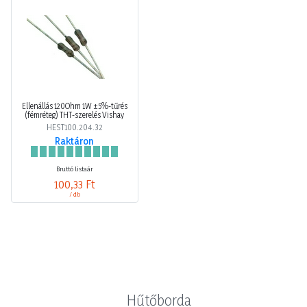
Ellenállás 120Ohm 1W ±5%-tűrés
(fémréteg) THT-szerelés Vishay
HEST100.204.32
Raktáron
Bruttó listaár
100,33 Ft
/ db
Hűtőborda