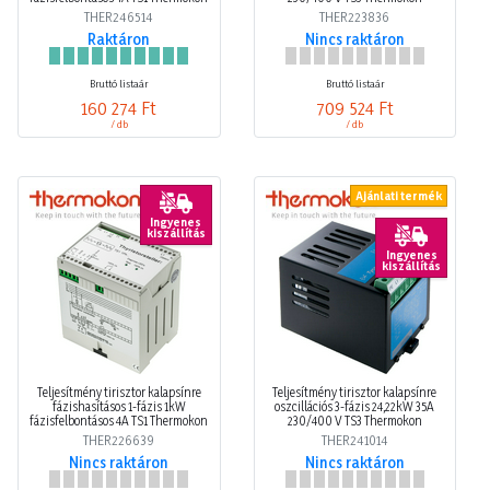
THER246514
THER223836
Raktáron
Nincs raktáron
Bruttó listaár
Bruttó listaár
160 274 Ft
709 524 Ft
/ db
/ db
Ajánlati termék
Ingyenes
kiszállítás
Ingyenes
kiszállítás
Teljesítmény tirisztor kalapsínre
Teljesítmény tirisztor kalapsínre
fázishasításos 1-fázis 1kW
oszcillációs 3-fázis 24,22kW 35A
fázisfelbontásos 4A TS1 Thermokon
230/400 V TS3 Thermokon
THER226639
THER241014
Nincs raktáron
Nincs raktáron