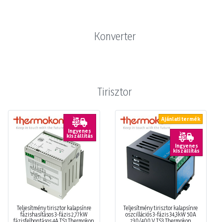
Konverter
Tirisztor
Ajánlati termék
Ingyenes
kiszállítás
Ingyenes
kiszállítás
Teljesítmény tirisztor kalapsínre
Teljesítmény tirisztor kalapsínre
fázishasításos 3-fázis 2,77kW
oszcillációs 3-fázis 34,3kW 50A
fázisfelbontásos 4A TS1 Thermokon
230/400 V TS3 Thermokon