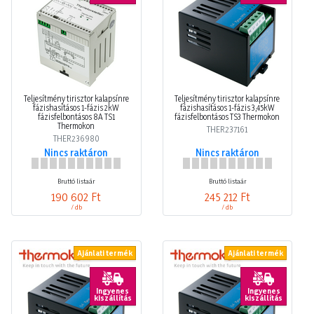
Teljesítmény tirisztor kalapsínre
Teljesítmény tirisztor kalapsínre
fázishasításos 1-fázis 2kW
fázishasításos 1-fázis 3,45kW
fázisfelbontásos 8A TS1
fázisfelbontásos TS3 Thermokon
Thermokon
THER237161
THER236980
Nincs raktáron
Nincs raktáron
Bruttó listaár
Bruttó listaár
190 602 Ft
245 212 Ft
/ db
/ db
Ajánlati termék
Ajánlati termék
Ingyenes
Ingyenes
kiszállítás
kiszállítás