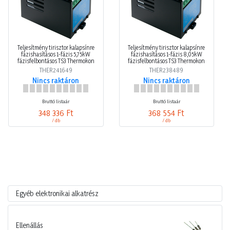
Teljesítmény tirisztor kalapsínre
Teljesítmény tirisztor kalapsínre
fázishasításos 1-fázis 5,75kW
fázishasításos 1-fázis 8,05kW
fázisfelbontásos TS3 Thermokon
fázisfelbontásos TS3 Thermokon
THER241649
THER238489
Nincs raktáron
Nincs raktáron
Bruttó listaár
Bruttó listaár
348 336 Ft
368 554 Ft
/ db
/ db
Egyéb elektronikai alkatrész
Ellenállás