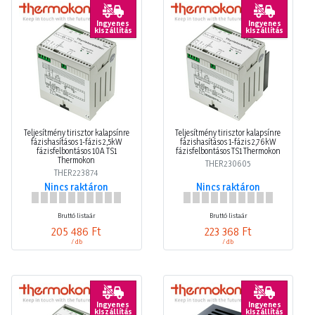
Ingyenes
Ingyenes
kiszállítás
kiszállítás
Teljesítmény tirisztor kalapsínre
Teljesítmény tirisztor kalapsínre
fázishasításos 1-fázis 2,5kW
fázishasításos 1-fázis 2,76kW
fázisfelbontásos 10A TS1
fázisfelbontásos TS1 Thermokon
Thermokon
THER230605
THER223874
Nincs raktáron
Nincs raktáron
Bruttó listaár
Bruttó listaár
205 486 Ft
223 368 Ft
/ db
/ db
Ingyenes
Ingyenes
kiszállítás
kiszállítás