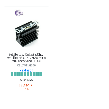
Hűtőborda szilárdtest-reléhez
ventilátor nélkül 2...2,5K/W 44mm
x 80mm x 45mm CELDUC
CELDWF151200
Raktáron
Bruttó listaár
14 859 Ft
/ db