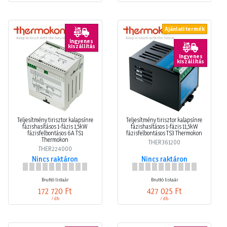
Ajánlati termék
Ingyenes
kiszállítás
Ingyenes
kiszállítás
Teljesítmény tirisztor kalapsínre
Teljesítmény tirisztor kalapsínre
fázishasításos 1-fázis 1,5kW
fázishasításos 1-fázis 11,5kW
fázisfelbontásos 6A TS1
fázisfelbontásos TS3 Thermokon
Thermokon
THER361200
THER224000
Nincs raktáron
Nincs raktáron
Bruttó listaár
Bruttó listaár
172 720 Ft
427 025 Ft
/ db
/ db