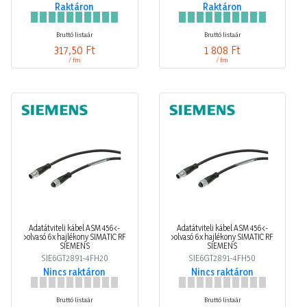
Raktáron
Raktáron
Bruttó listaár
Bruttó listaár
317,50 Ft
1 808 Ft
/ fm
/ fm
Adatátviteli kábel ASM 456<-
Adatátviteli kábel ASM 456<-
>olvasó 6x hajlékony SIMATIC RF
>olvasó 6x hajlékony SIMATIC RF
SIEMENS
SIEMENS
SIE6GT2891-4FH20
SIE6GT2891-4FH50
Nincs raktáron
Nincs raktáron
Bruttó listaár
Bruttó listaár