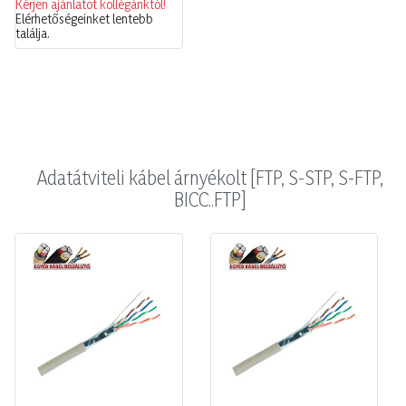
Kérjen ajánlatot kollégánktól!
Elérhetőségeinket lentebb
találja.
Adatátviteli kábel árnyékolt [FTP, S-STP, S-FTP,
BICC..FTP]