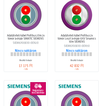
Adatátviteli kábel Profibus 20m 2x
Adatátviteli kábel Profibus 2x
tömör 1x érpár SIMATIC SIEMENS
tömör 1.oszt 1x érpár 6XV Sinamics
50m SIEMENS
SIEM6XV1830-0EN20
SIEM6XV1830-0EN50
Nincs raktáron
Nincs raktáron
Bruttó listaár
Bruttó listaár
17 175 Ft
42 832 Ft
/ db
/ db
Ingyenes
kiszállítás