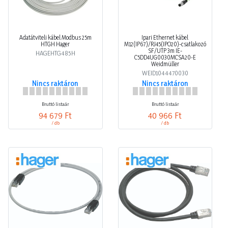
Adatátviteli kábel Modbus 25m
Ipari Ethernet kábel
HTGH Hager
M12(IP67)/RJ45(IPO20)-csatlakozó
SF/UTP 3m IE-
HAGEHTG485H
C5DD4UG0030MCSA20-E
Weidmüller
WEID1044470030
Nincs raktáron
Nincs raktáron
Bruttó listaár
Bruttó listaár
94 679 Ft
40 966 Ft
/ db
/ db