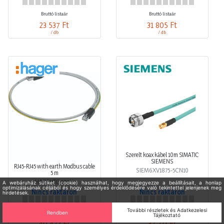
Bruttó listaár
Bruttó listaár
23 537 Ft
31 805 Ft
/ db
/ db
Szerelt koax kábel 10m SIMATIC
SIEMENS
RJ45-RJ45 with earth Modbus cable
SIEM6XV1875-5CN10
5 m
HAGEHTG474H
Nincs raktáron
Nincs raktáron
Bruttó listaár
Bruttó listaár
40 472 Ft
37 711 Ft