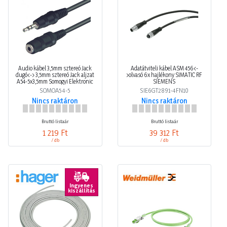
Audio kábel 3,5mm sztereó Jack
Adatátviteli kábel ASM 456<-
dugó<-> 3,5mm sztereó Jack aljzat
>olvasó 6x hajlékony SIMATIC RF
A54-5x3,5mm Somogyi Elektronic
SIEMENS
SOMOA54-5
SIE6GT2891-4FN10
Nincs raktáron
Nincs raktáron
Bruttó listaár
Bruttó listaár
1 219 Ft
39 312 Ft
/ db
/ db
Ingyenes
kiszállítás