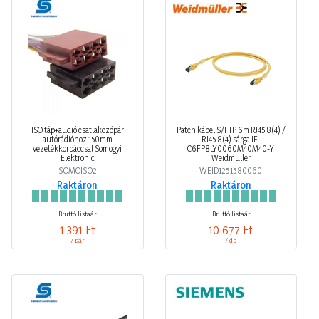
ISO táp+audió csatlakozópár
Patch kábel S/FTP 6m RJ45 8(4) /
autórádióhoz 150mm
RJ45 8(4) sárga IE-
vezetékkorbáccsal Somogyi
C6FP8LY0060M40M40-Y
Elektronic
Weidmüller
SOMOISO2
WEID1251580060
Raktáron
Raktáron
Bruttó listaár
Bruttó listaár
1 391 Ft
10 677 Ft
/ pár
/ db