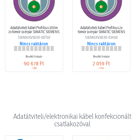
Adatátviteli kábel Profibus 100m
Adatátviteli kábel Profibus 2x
2x tömör 1x érpár SIMATIC SIEMENS
tömör 1x érpár SIMATIC SIEMENS
SIEM6XV1830-0ET10
SIEM6XV1830-0JH10
Nincs raktáron
Nincs raktáron
Bruttó listaár
Bruttó listaár
90 678 Ft
2 059 Ft
/ db
/ fm
Adatátviteli/elektronikai kábel konfekcionált
csatlakozóval