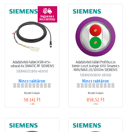
Ingyenes
kiszállítás
Adatátviteli kábel ASM 475<-
Adatátviteli kábel Profibus 2x
>olvasó 6x SIMATIC RF SIEMENS
tömör 1.oszt 1x érpár 6XV Sinamics
MIN/MAX:20/1000m SIEMENS
SIEM6GT2891-4EH50
SIEM6XV1830-0EH10
Nincs raktáron
Nincs raktáron
Bruttó listaár
Bruttó listaár
58 141 Ft
858,52 Ft
/ db
/ fm