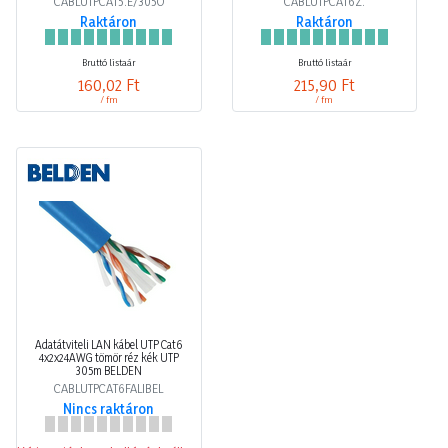
CABLUTPCAT5.E/305O
CABLUTPCAT6Z.
Raktáron
Raktáron
Bruttó listaár
Bruttó listaár
160,02 Ft
215,90 Ft
/ fm
/ fm
Adatátviteli LAN kábel UTP Cat6
4x2x24AWG tömör réz kék UTP
305m BELDEN
CABLUTPCAT6FALIBEL
Nincs raktáron