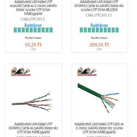
Adatátviteli LAN kábel UTP
Adatátviteli LAN kábel UTP
rezezett Cat5e 4x 0.2mm2 24AWG
100MHz Cat5e 4x 24AWG tömör réz
tömör szürke UTP 305m
szürke UTP 305m BELDEN
KÁBELgyártó
CABLUTPCAT5.E3.
CABLUTPCAT5.E.
Raktáron
Raktáron
Bruttó listaár
Bruttó listaár
95,25 Ft
209,55 Ft
/ fm
/ fm
Adatátviteli LAN kábel UTP
Adatátviteli LAN kábel UTP Cat6 4x
100MHz Cat5e 4x 24AWG tömör réz
0.2mm2 24AWG tömör réz szürke
UTP 305m KÁBELgyártó
UTP 305m KÁBELgyártó