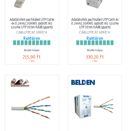
Adatátviteli pachkábel UTP Cat5e
Adatátviteli pachkábel UTP Cat6 4x
4x 0.2mm2 26AWG sodrott réz
0.2mm2 26AWG sodrott réz szürke
szürke UTP 305m KÁBELgyártó
UTP 305m KÁBELgyártó
CABLUTPCAT.5PATCH
CABLUTPCAT.6PATCH
Raktáron
Raktáron
Bruttó listaár
Bruttó listaár
215,90 Ft
330,20 Ft
/ fm
/ fm