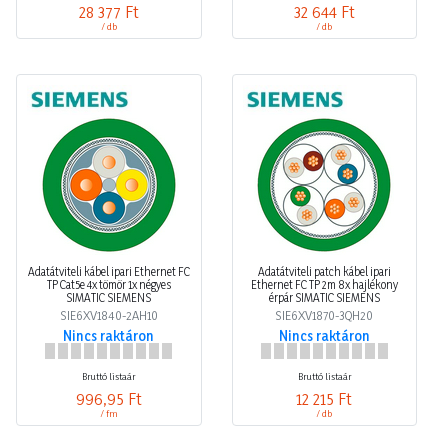
28 377 Ft
32 644 Ft
/ db
/ db
Adatátviteli kábel ipari Ethernet FC
Adatátviteli patch kábel ipari
TP Cat5e 4x tömör 1x négyes
Ethernet FC TP 2m 8x hajlékony
SIMATIC SIEMENS
érpár SIMATIC SIEMENS
SIE6XV1840-2AH10
SIE6XV1870-3QH20
Nincs raktáron
Nincs raktáron
Bruttó listaár
Bruttó listaár
996,95 Ft
12 215 Ft
/ fm
/ db