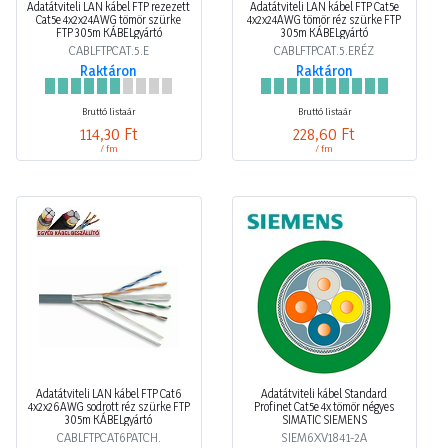
Adatátviteli LAN kábel FTP rezezett
Adatátviteli LAN kábel FTP Cat5e
Cat5e 4x2x24AWG tömör szürke
4x2x24AWG tömör réz szürke FTP
FTP 305m KÁBELgyártó
305m KÁBELgyártó
CABLFTPCAT.5.E
CABLFTPCAT.5.ERÉZ
Raktáron
Raktáron
Bruttó listaár
Bruttó listaár
114,30 Ft
228,60 Ft
/ fm
/ fm
Adatátviteli LAN kábel FTP Cat6
Adatátviteli kábel Standard
4x2x26AWG sodrott réz szürke FTP
Profinet Cat5e 4x tömör négyes
305m KÁBELgyártó
SIMATIC SIEMENS
CABLFTPCAT6PATCH.
SIEM6XV1841-2A