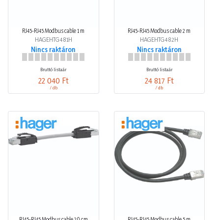
RJ45-RJ45 Modbus cable 1 m
RJ45-RJ45 Modbus cable 2 m
HAGEHTG481H
HAGEHTG482H
Nincs raktáron
Nincs raktáron
Bruttó listaár
Bruttó listaár
22 040 Ft
24 817 Ft
/ db
/ db
RJ45-RJ45 Modbus cable 20 cm
RJ45-RJ45 Modbus cable 5 m