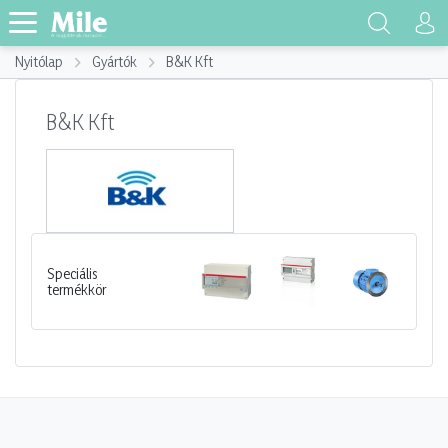
Nyitólap
Gyártók
B&K Kft
B&K Kft
Speciális
termékkör