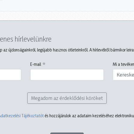
yenes hírlevelünkre
p az újdonságainkról, legújabb hasznos ötleteinkről. A hírlevélről bármikor leir
E-mail
Mi a tevéken
Keresk
Megadom az érdeklődési köröket
Adatkezelési Tájékoztatót
és hozzájárulok az adataim kezeléséhez elektronikus