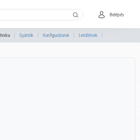
Belépés
chnika
Gyártók
Konfigurátorok
Letöltések