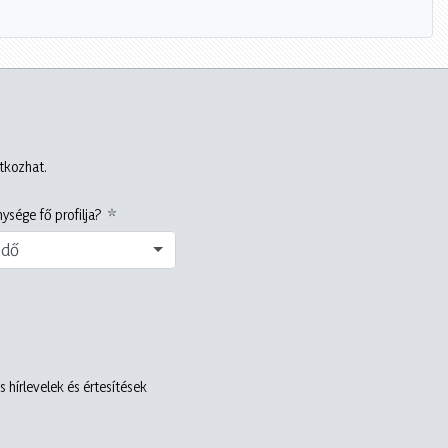
atkozhat.
ysége fő profilja?
edő
 hírlevelek és értesítések