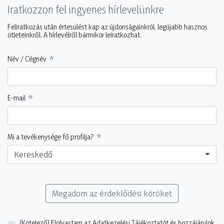
Iratkozzon fel ingyenes hírlevelünkre
Feliratkozás után értesülést kap az újdonságainkról, legújabb hasznos
ötleteinkről. A hírlevélről bármikor leiratkozhat.
Név / Cégnév
E-mail
Mi a tevékenysége fő profilja?
Kereskedő
Megadom az érdeklődési köröket
(Kötelező)
Elolvastam az Adatkezelési Tájékoztatót és hozzájárulok