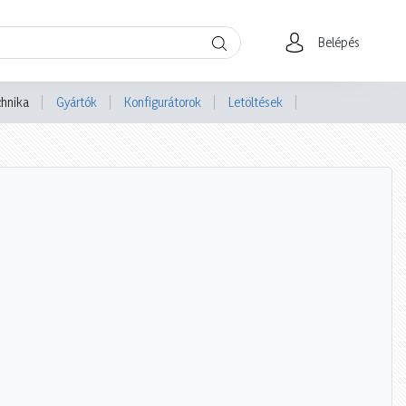
Belépés
chnika
Gyártók
Konfigurátorok
Letöltések