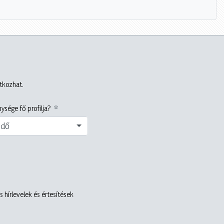
atkozhat.
ysége fő profilja?
edő
 hírlevelek és értesítések