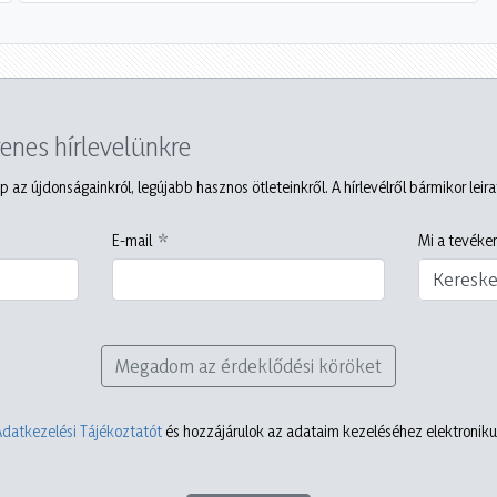
yenes hírlevelünkre
p az újdonságainkról, legújabb hasznos ötleteinkről. A hírlevélről bármikor leir
E-mail
Mi a tevéken
Keresk
Megadom az érdeklődési köröket
Adatkezelési Tájékoztatót
és hozzájárulok az adataim kezeléséhez elektronikus