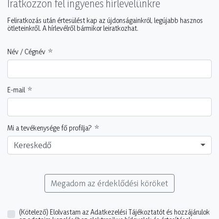
Iratkozzon fel ingyenes hírlevelünkre
Feliratkozás után értesülést kap az újdonságainkról, legújabb hasznos
ötleteinkről. A hírlevélről bármikor leiratkozhat.
Név / Cégnév
E-mail
Mi a tevékenysége fő profilja?
Kereskedő
Megadom az érdeklődési köröket
(Kötelező)
Elolvastam az Adatkezelési Tájékoztatót és hozzájárulok