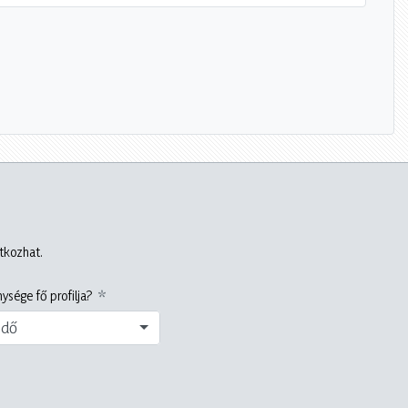
atkozhat.
ysége fő profilja?
edő