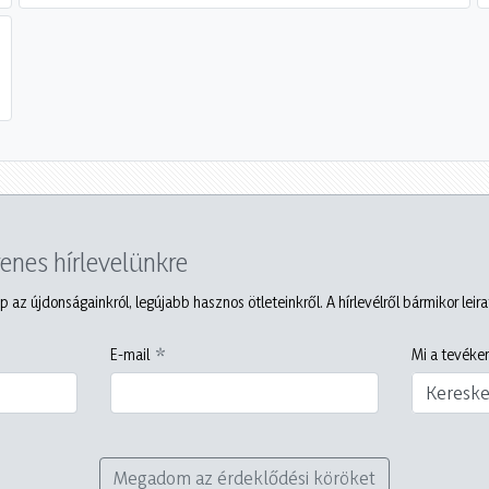
yenes hírlevelünkre
p az újdonságainkról, legújabb hasznos ötleteinkről. A hírlevélről bármikor leir
E-mail
Mi a tevéken
Keresk
Megadom az érdeklődési köröket