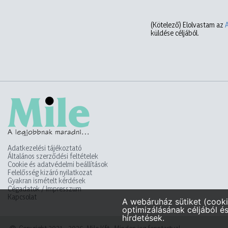
(Kötelező)
Elolvastam az
küldése céljából.
Adatkezelési tájékoztató
Általános szerződési feltételek
Cookie és adatvédelmi beállítások
Felelősség kizáró nyilatkozat
Gyakran ismételt kérdések
Cégadatok / Impresszum
Kapcsolat