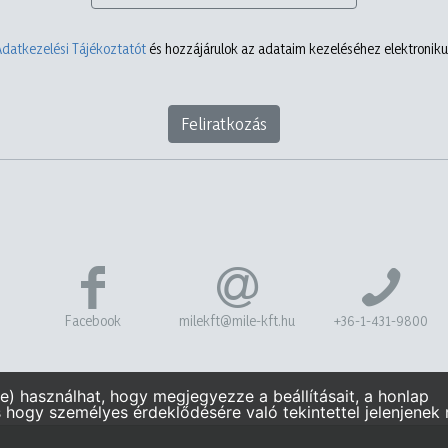
Adatkezelési Tájékoztatót
és hozzájárulok az adataim kezeléséhez elektronikus
Feliratkozás
Facebook
milekft@mile-kft.hu
+36-1-431-9800