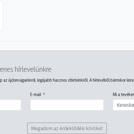
yenes hírlevelünkre
p az újdonságainkról, legújabb hasznos ötleteinkről. A hírlevélről bármikor leir
E-mail
Mi a tevéken
Keresk
Megadom az érdeklődési köröket