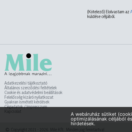
(Kötelező)
Elolvastam az
küldése céljából.
Adatkezelési tájékoztató
Általános szerződési feltételek
Cookie és adatvédelmi beállítások
Felelősség kizáró nyilatkozat
Gyakran ismételt kérdések
Cégadatok / Impresszum
Kapcsolat
Copyright 2021 - 2026. Mile Kft. Minden jog fenntartva!