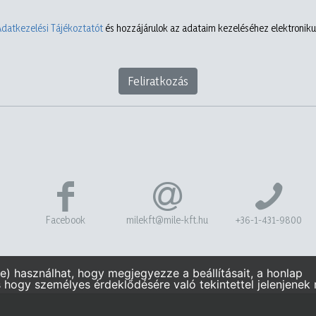
Adatkezelési Tájékoztatót
és hozzájárulok az adataim kezeléséhez elektronikus
Feliratkozás
Facebook
milekft@mile-kft.hu
+36-1-431-9800