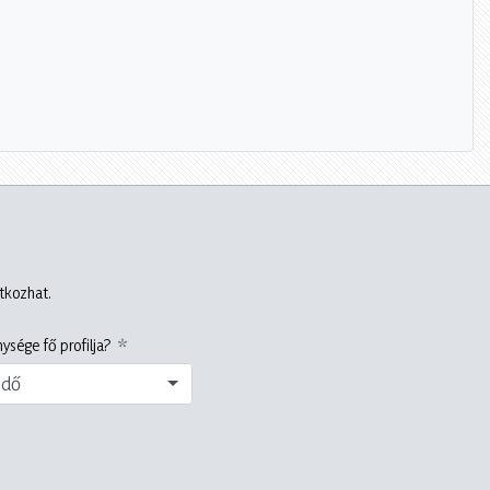
atkozhat.
ysége fő profilja?
edő