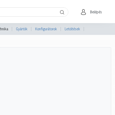
Belépés
chnika
Gyártók
Konfigurátorok
Letöltések