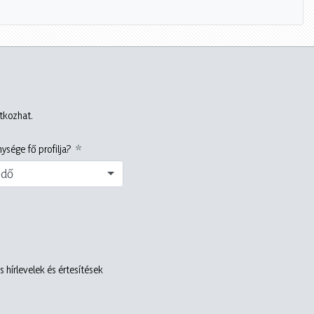
atkozhat.
ysége fő profilja?
edő
 hírlevelek és értesítések