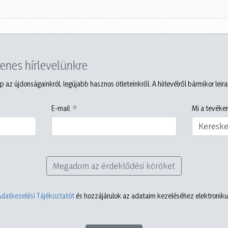
yenes hírlevelünkre
p az újdonságainkról, legújabb hasznos ötleteinkről. A hírlevélről bármikor leir
E-mail
Mi a tevéken
Keresk
Megadom az érdeklődési köröket
Adatkezelési Tájékoztatót
és hozzájárulok az adataim kezeléséhez elektronikus