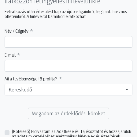
Iratkozzon fel ingyenes hírlevelünkre
Feliratkozás után értesülést kap az újdonságainkról, legújabb hasznos
ötleteinkről. A hírlevélről bármikor leiratkozhat.
Név / Cégnév
E-mail
Mi a tevékenysége fő profilja?
Kereskedő
Megadom az érdeklődési köröket
(Kötelező)
Elolvastam az Adatkezelési Tájékoztatót és hozzájárulok
az adataim kezeléséhez elektronikus hírlevelek és értesítések