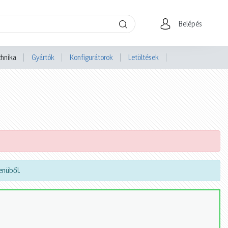
Belépés
chnika
Gyártók
Konfigurátorok
Letöltések
nüből.