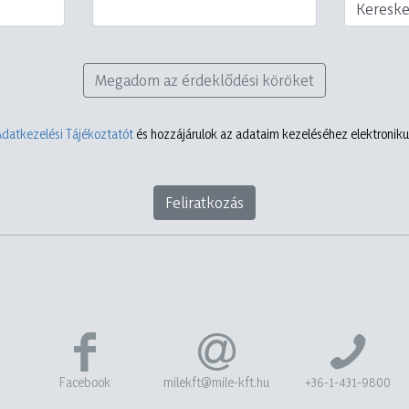
Keresk
Megadom az érdeklődési köröket
Adatkezelési Tájékoztatót
és hozzájárulok az adataim kezeléséhez elektronikus
Feliratkozás
Facebook
milekft@mile-kft.hu
+36-1-431-9800