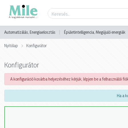
Automatizálás, Energiaelosztás
Épületintelligencia, Megújuló energiák
Nyitólap
Konfigurátor
Konfigurátor
A konfiguráció kosárba helyezéséhez kérjük, lépjen be a felhasználói fiók
Ha a ko