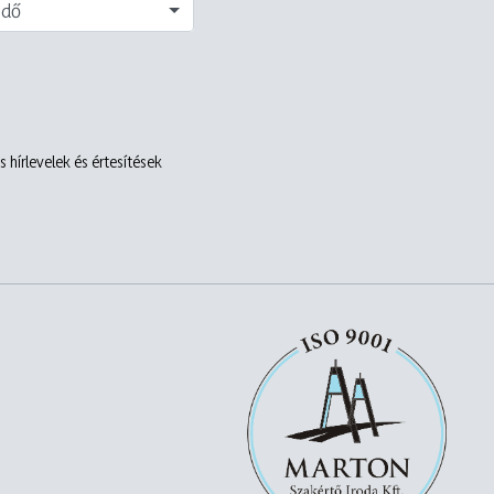
edő
 hírlevelek és értesítések