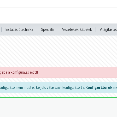
Installációtechnika
Speciális
Vezetékek, kábelek
Világításte
jába a konfigurálás előtt!
nfigurátor nem indul el, kérjük, válasszon konfigurátort a
Konfigurátorok
me