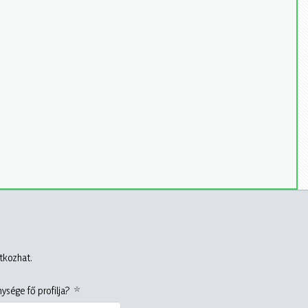
atkozhat.
ysége fő profilja?