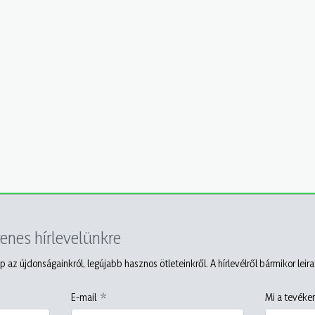
yenes hírlevelünkre
p az újdonságainkról, legújabb hasznos ötleteinkről. A hírlevélről bármikor leir
E-mail
Mi a tevéken