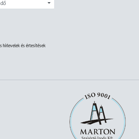
edő
 hírlevelek és értesítések