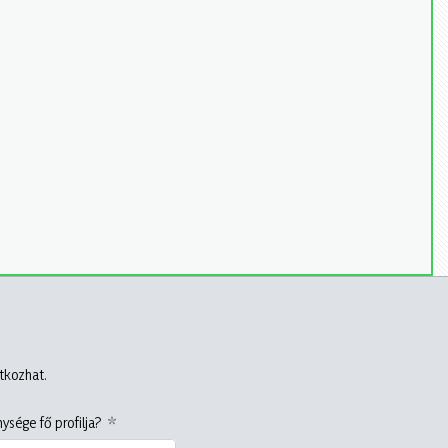
atkozhat.
ysége fő profilja?