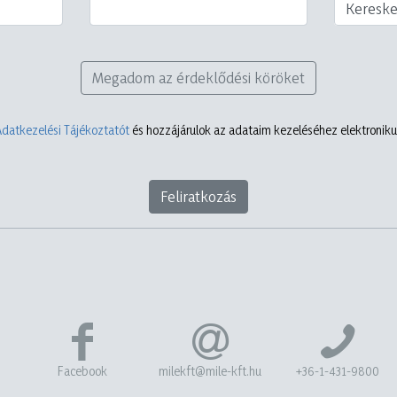
Keresk
Megadom az érdeklődési köröket
Adatkezelési Tájékoztatót
és hozzájárulok az adataim kezeléséhez elektronikus
Feliratkozás
Facebook
milekft@mile-kft.hu
+36-1-431-9800