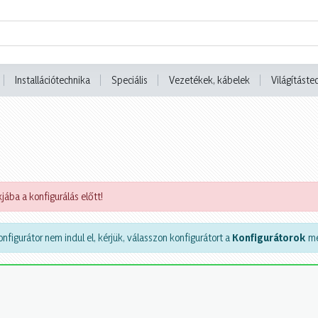
Installációtechnika
Speciális
Vezetékek, kábelek
Világításte
jába a konfigurálás előtt!
nfigurátor nem indul el, kérjük, válasszon konfigurátort a
Konfigurátorok
me