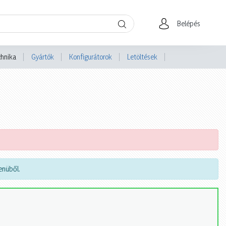
Belépés
chnika
Gyártók
Konfigurátorok
Letöltések
nüből.