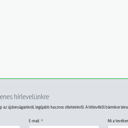
yenes hírlevelünkre
p az újdonságainkról, legújabb hasznos ötleteinkről. A hírlevélről bármikor leir
E-mail
Mi a tevéken