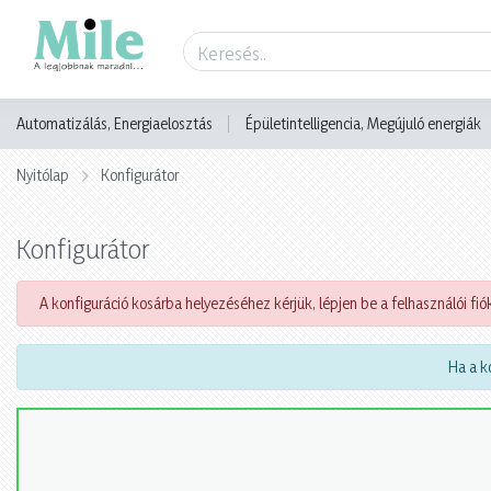
Automatizálás, Energiaelosztás
Épületintelligencia, Megújuló energiák
Nyitólap
Konfigurátor
Konfigurátor
A konfiguráció kosárba helyezéséhez kérjük, lépjen be a felhasználói fiók
Ha a ko