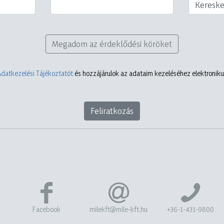
Keresk
Megadom az érdeklődési köröket
Adatkezelési Tájékoztatót
és hozzájárulok az adataim kezeléséhez elektronikus
Feliratkozás
Facebook
milekft@mile-kft.hu
+36-1-431-9800