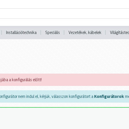
Installációtechnika
Speciális
Vezetékek, kábelek
Világításte
jába a konfigurálás előtt!
nfigurátor nem indul el, kérjük, válasszon konfigurátort a
Konfigurátorok
me