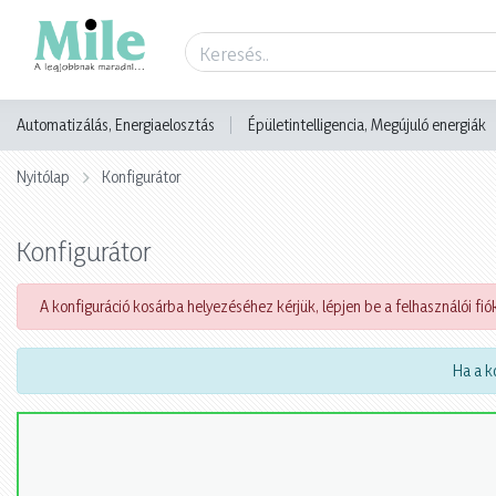
Automatizálás, Energiaelosztás
Épületintelligencia, Megújuló energiák
Nyitólap
Konfigurátor
Konfigurátor
A konfiguráció kosárba helyezéséhez kérjük, lépjen be a felhasználói fiók
Ha a ko