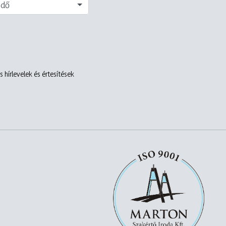
edő
 hírlevelek és értesítések