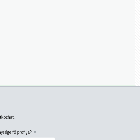
atkozhat.
ysége fő profilja?