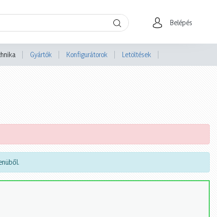
Belépés
chnika
Gyártók
Konfigurátorok
Letöltések
nüből.