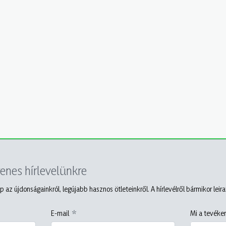
yenes hírlevelünkre
p az újdonságainkról, legújabb hasznos ötleteinkről. A hírlevélről bármikor leir
E-mail
Mi a tevéken