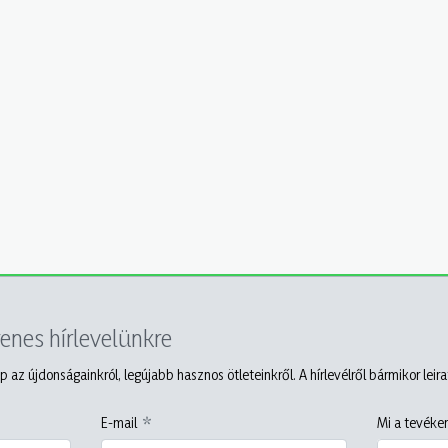
yenes hírlevelünkre
p az újdonságainkról, legújabb hasznos ötleteinkről. A hírlevélről bármikor leir
E-mail
Mi a tevéken