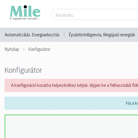
Automatizálás, Energiaelosztás
Épületintelligencia, Megújuló energiák
Nyitólap
Konfigurátor
Konfigurátor
A konfiguráció kosárba helyezéséhez kérjük, lépjen be a felhasználói fiók
Ha a ko