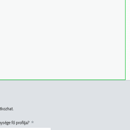
atkozhat.
ysége fő profilja?