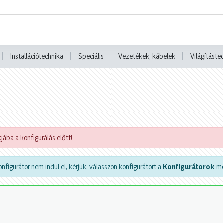
Installációtechnika
Speciális
Vezetékek, kábelek
Világításte
jába a konfigurálás előtt!
nfigurátor nem indul el, kérjük, válasszon konfigurátort a
Konfigurátorok
me