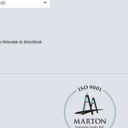
edő
 hírlevelek és értesítések