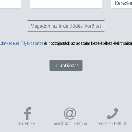
Keresk
Megadom az érdeklődési köröket
Adatkezelési Tájékoztatót
és hozzájárulok az adataim kezeléséhez elektronikus
Feliratkozás
Facebook
milekft@mile-kft.hu
+36-1-431-9800