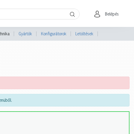
Belépés
chnika
Gyártók
Konfigurátorok
Letöltések
nüből.