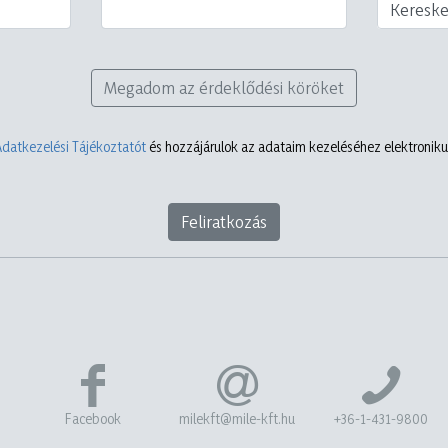
Keresk
Megadom az érdeklődési köröket
Adatkezelési Tájékoztatót
és hozzájárulok az adataim kezeléséhez elektronikus
Feliratkozás
Facebook
milekft@mile-kft.hu
+36-1-431-9800