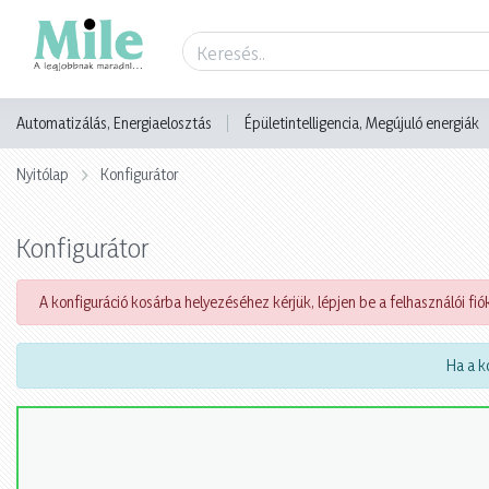
Automatizálás, Energiaelosztás
Épületintelligencia, Megújuló energiák
Nyitólap
Konfigurátor
Konfigurátor
A konfiguráció kosárba helyezéséhez kérjük, lépjen be a felhasználói fiók
Ha a ko