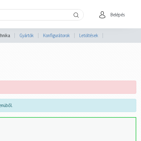
Belépés
chnika
Gyártók
Konfigurátorok
Letöltések
nüből.