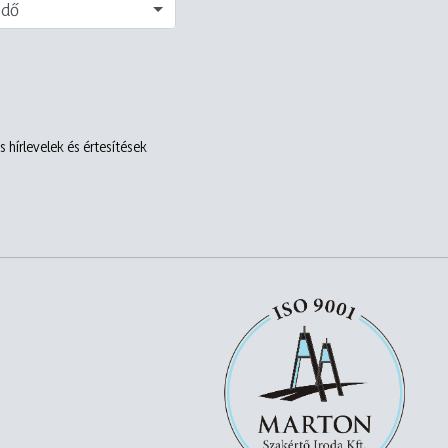
edő
 hírlevelek és értesítések