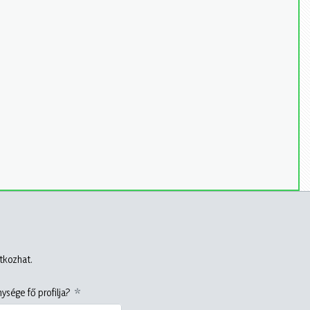
atkozhat.
ysége fő profilja?