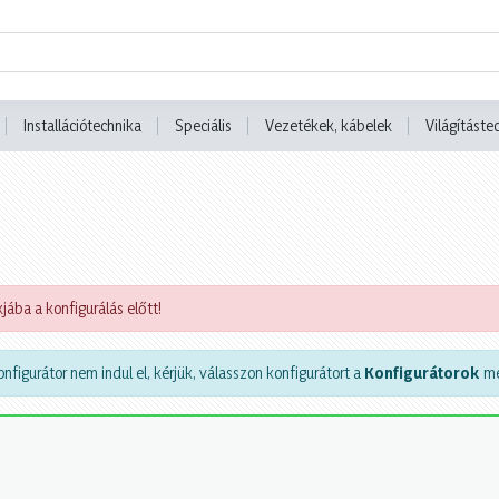
Installációtechnika
Speciális
Vezetékek, kábelek
Világításte
jába a konfigurálás előtt!
nfigurátor nem indul el, kérjük, válasszon konfigurátort a
Konfigurátorok
me