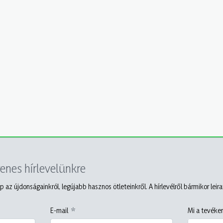
yenes hírlevelünkre
p az újdonságainkról, legújabb hasznos ötleteinkről. A hírlevélről bármikor leir
E-mail
Mi a tevéken