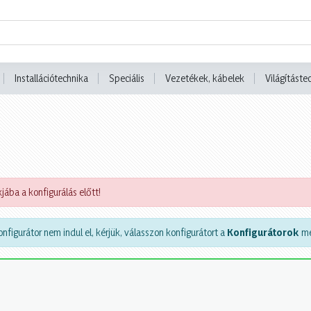
Installációtechnika
Speciális
Vezetékek, kábelek
Világításte
jába a konfigurálás előtt!
nfigurátor nem indul el, kérjük, válasszon konfigurátort a
Konfigurátorok
me