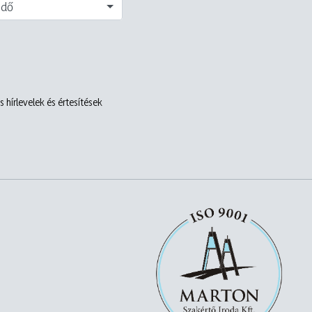
edő
 hírlevelek és értesítések