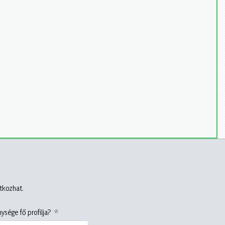
atkozhat.
ysége fő profilja?