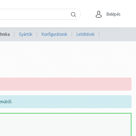
Belépés
chnika
Gyártók
Konfigurátorok
Letöltések
nüből.