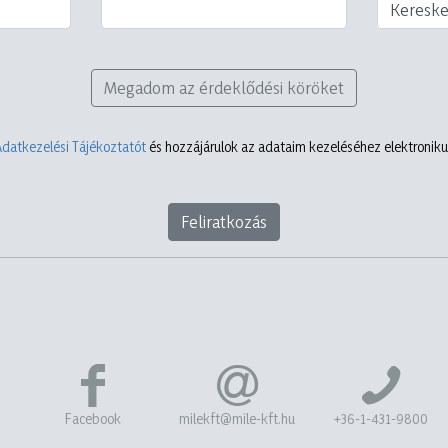
Keresk
Megadom az érdeklődési köröket
Adatkezelési Tájékoztatót
és hozzájárulok az adataim kezeléséhez elektronikus
Feliratkozás
Facebook
milekft@mile-kft.hu
+36-1-431-9800