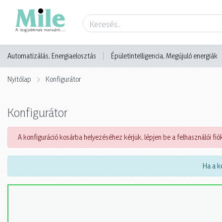
Automatizálás, Energiaelosztás
Épületintelligencia, Megújuló energiák
Nyitólap
Konfigurátor
Konfigurátor
A konfiguráció kosárba helyezéséhez kérjük, lépjen be a felhasználói fiók
Ha a ko