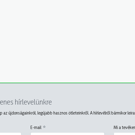
yenes hírlevelünkre
p az újdonságainkról, legújabb hasznos ötleteinkről. A hírlevélről bármikor leir
E-mail
Mi a tevéken