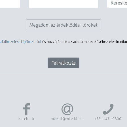
Keresk
Megadom az érdeklődési köröket
Adatkezelési Tájékoztatót
és hozzájárulok az adataim kezeléséhez elektronikus
Feliratkozás
Facebook
milekft@mile-kft.hu
+36-1-431-9800