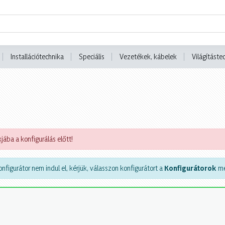
Installációtechnika
Speciális
Vezetékek, kábelek
Világításte
jába a konfigurálás előtt!
nfigurátor nem indul el, kérjük, válasszon konfigurátort a
Konfigurátorok
me