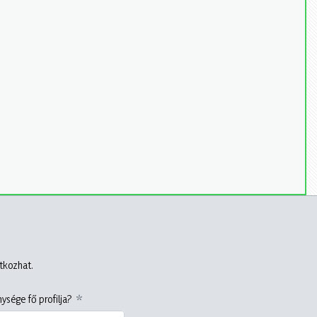
atkozhat.
ysége fő profilja?