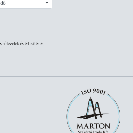
edő
 hírlevelek és értesítések