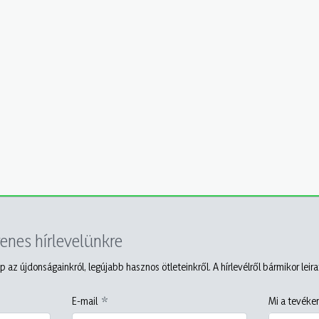
yenes hírlevelünkre
p az újdonságainkról, legújabb hasznos ötleteinkről. A hírlevélről bármikor leir
E-mail
Mi a tevéken