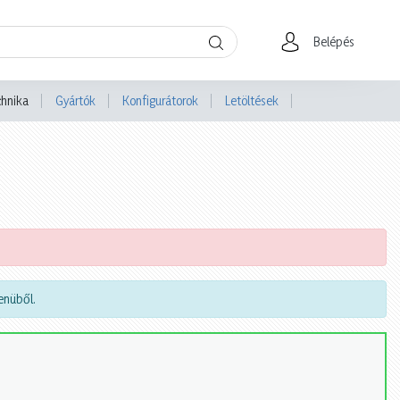
Belépés
chnika
Gyártók
Konfigurátorok
Letöltések
nüből.