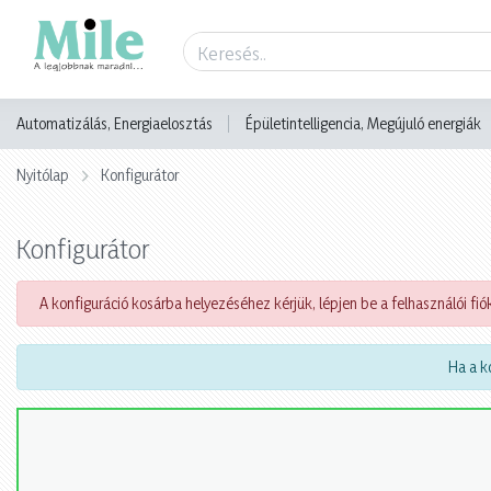
Automatizálás, Energiaelosztás
Épületintelligencia, Megújuló energiák
Nyitólap
Konfigurátor
Konfigurátor
A konfiguráció kosárba helyezéséhez kérjük, lépjen be a felhasználói fiók
Ha a ko