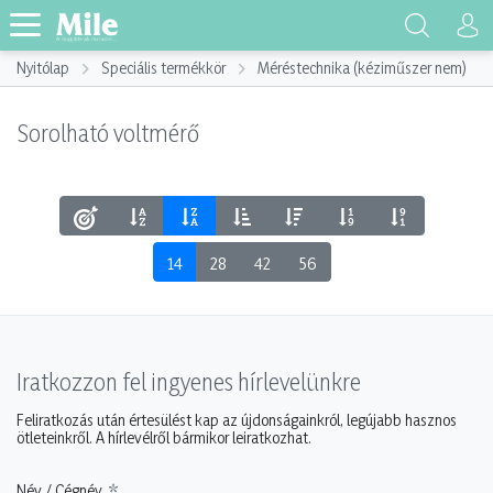
Nyitólap
Speciális termékkör
Méréstechnika (kéziműszer nem)
Sorolható voltmérő
14
28
42
56
Iratkozzon fel ingyenes hírlevelünkre
Feliratkozás után értesülést kap az újdonságainkról, legújabb hasznos
ötleteinkről. A hírlevélről bármikor leiratkozhat.
Név / Cégnév