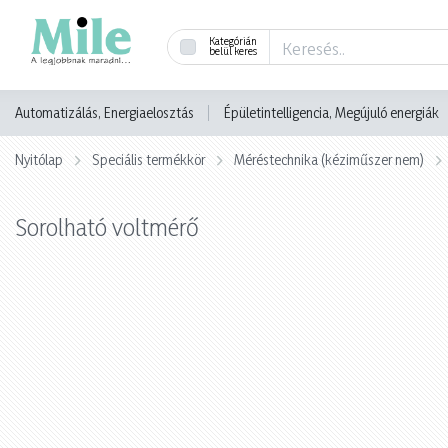
Kategórián
belül keres
Automatizálás, Energiaelosztás
Épületintelligencia, Megújuló energiák
Nyitólap
Speciális termékkör
Méréstechnika (kéziműszer nem)
Sorolható voltmérő