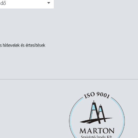
edő
 hírlevelek és értesítések