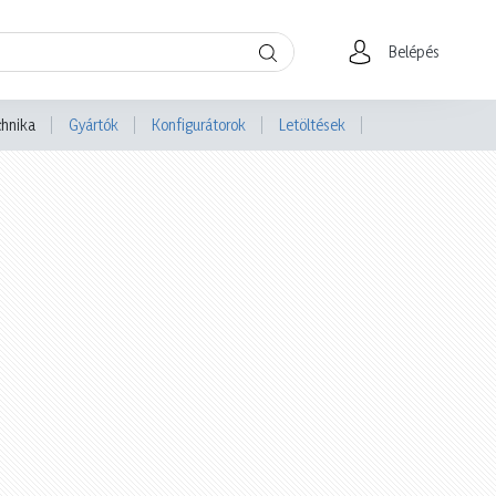
Belépés
chnika
Gyártók
Konfigurátorok
Letöltések