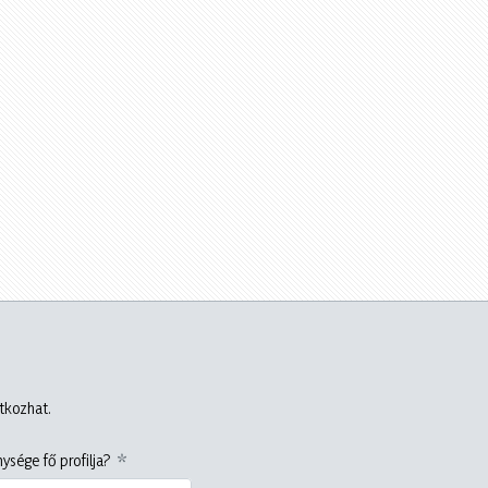
atkozhat.
ysége fő profilja?