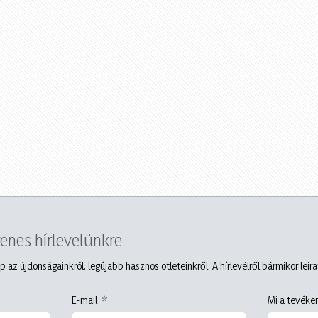
yenes hírlevelünkre
p az újdonságainkról, legújabb hasznos ötleteinkről. A hírlevélről bármikor leir
E-mail
Mi a tevéken