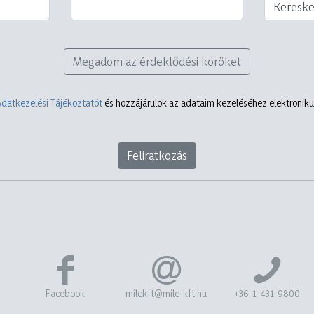
Keresk
Megadom az érdeklődési köröket
Adatkezelési Tájékoztatót
és hozzájárulok az adataim kezeléséhez elektronikus
Feliratkozás
Facebook
milekft@mile-kft.hu
+36-1-431-9800