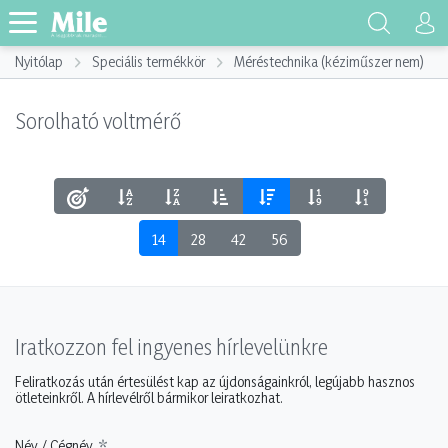
Nyitólap
Speciális termékkör
Méréstechnika (kéziműszer nem)
Sorolható voltmérő
14
28
42
56
Iratkozzon fel ingyenes hírlevelünkre
Feliratkozás után értesülést kap az újdonságainkról, legújabb hasznos
ötleteinkről. A hírlevélről bármikor leiratkozhat.
Név / Cégnév