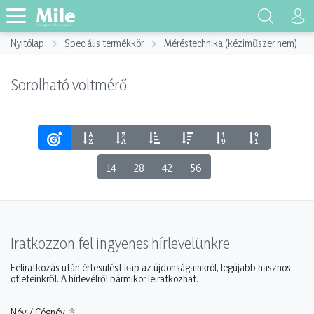
Nyitólap
Speciális termékkör
Méréstechnika (kéziműszer nem)
Sorolható voltmérő
14
28
42
56
Iratkozzon fel ingyenes hírlevelünkre
Feliratkozás után értesülést kap az újdonságainkról, legújabb hasznos
ötleteinkről. A hírlevélről bármikor leiratkozhat.
Név / Cégnév