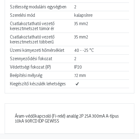
Szélesség moduláris egységben
2
Szerelési mód
kalapsínre
Csatlakoztatható vezető
35
mm2
keresztmetszet tömör ér
Csatlakoztatható vezető
35
mm2
keresztmetszet többerű
Üzemi környezeti hőmérséklet
40 - -25
°C
Szennyeződési fokozat
2
Védettségi fokozat (IP)
IP20
Beépítési mélység
72
mm
Kiegészítő készülék lehetséges
Áram-védőkapcsoló (Fi-relé) analóg 2P 25A 300mA A-típus
10kA 90RCD IDP GEWISS