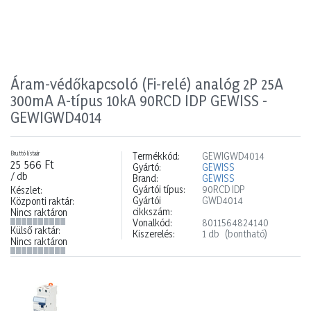
Áram-védőkapcsoló (Fi-relé) analóg 2P 25A
300mA A-típus 10kA 90RCD IDP GEWISS -
GEWIGWD4014
Bruttó listaár
Termékkód:
GEWIGWD4014
25 566 Ft
Gyártó:
GEWISS
/ db
Brand:
GEWISS
Gyártói típus:
90RCD IDP
Készlet:
Gyártói
GWD4014
Központi raktár:
cikkszám:
Nincs raktáron
Vonalkód:
8011564824140
Külső raktár:
Kiszerelés:
1 db
(bontható)
Nincs raktáron