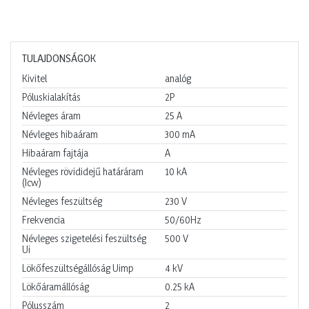
TULAJDONSÁGOK
Kivitel
analóg
Póluskialakítás
2P
Névleges áram
25
A
Névleges hibaáram
300
mA
Hibaáram fajtája
A
Névleges rövididejű határáram
10
kA
(Icw)
Névleges feszültség
230
V
Frekvencia
50/60Hz
Névleges szigetelési feszültség
500
V
Ui
Lökőfeszültségállóság Uimp
4
kV
Lökőáramállóság
0.25
kA
Pólusszám
2