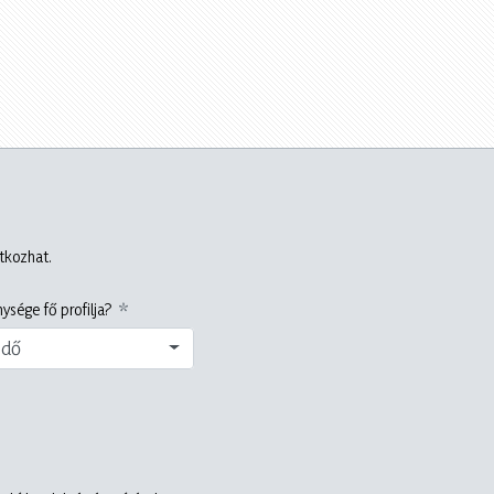
atkozhat.
ysége fő profilja?
edő