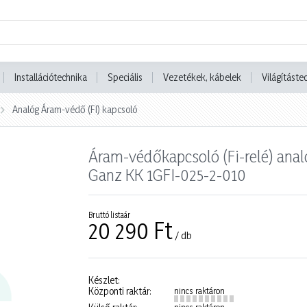
Installációtechnika
Speciális
Vezetékek, kábelek
Világításte
Analóg Áram-védő (FI) kapcsoló
Áram-védőkapcsoló (Fi-relé) ana
Ganz KK 1GFI-025-2-010
Bruttó listaár
20 290 Ft
/ db
Készlet:
Központi raktár:
nincs raktáron
nincs raktáron