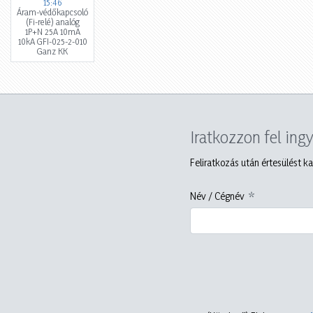
15:46
Áram-védőkapcsoló
(Fi-relé) analóg
1P+N 25A 10mA
10kA GFI-025-2-010
Ganz KK
Iratkozzon fel ing
Feliratkozás után értesülést ka
Név / Cégnév