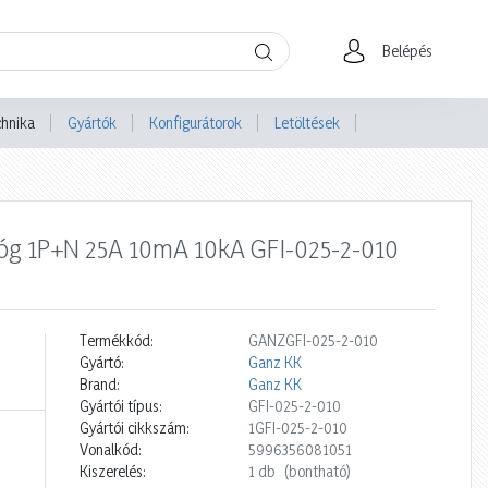
Belépés
chnika
Gyártók
Konfigurátorok
Letöltések
lóg 1P+N 25A 10mA 10kA GFI-025-2-010
Termékkód:
GANZGFI-025-2-010
Gyártó:
Ganz KK
Brand:
Ganz KK
Gyártói típus:
GFI-025-2-010
Gyártói cikkszám:
1GFI-025-2-010
Vonalkód:
5996356081051
Kiszerelés:
1 db
(bontható)