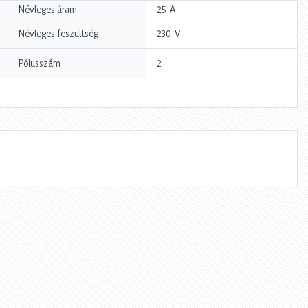
A
Névleges áram
25
V
Névleges feszültség
230
Pólusszám
2