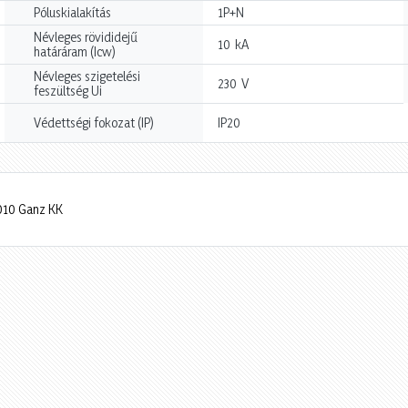
Póluskialakítás
1P+N
Névleges rövididejű
kA
10
határáram (Icw)
Névleges szigetelési
V
230
feszültség Ui
Védettségi fokozat (IP)
IP20
-010 Ganz KK