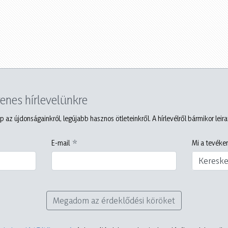
yenes hírlevelünkre
p az újdonságainkról, legújabb hasznos ötleteinkről. A hírlevélről bármikor leir
E-mail
Mi a tevéken
Keresk
Megadom az érdeklődési köröket