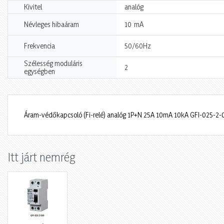
Kivitel
analóg
mA
Névleges hibaáram
10
Frekvencia
50/60Hz
Szélesség moduláris
2
egységben
Áram-védőkapcsoló (Fi-relé) analóg 1P+N 25A 10mA 10kA GFI-025-2
Itt járt nemrég