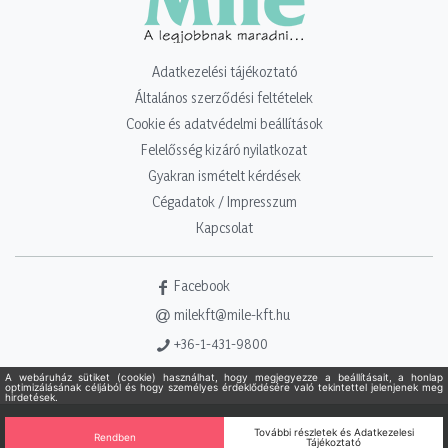
Adatkezelési tájékoztató
Általános szerződési feltételek
Cookie és adatvédelmi beállítások
Felelősség kizáró nyilatkozat
Gyakran ismételt kérdések
Cégadatok / Impresszum
Kapcsolat
Facebook
milekft@mile-kft.hu
+36-1-431-9800
Copyright 2021 - 2026. Mile Kft. Minden jog fenntartva!
Powered
by Adamante