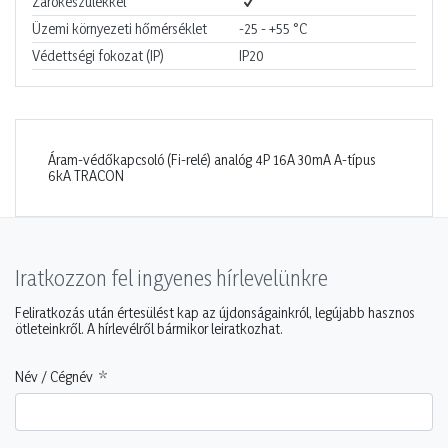
Zárókészülékkel
Üzemi környezeti hőmérséklet
-25 - +55
°C
Védettségi fokozat (IP)
IP20
Áram-védőkapcsoló (Fi-relé) analóg 4P 16A 30mA A-típus
6kA TRACON
Iratkozzon fel ingyenes hírlevelünkre
Feliratkozás után értesülést kap az újdonságainkról, legújabb hasznos
ötleteinkről. A hírlevélről bármikor leiratkozhat.
Név / Cégnév