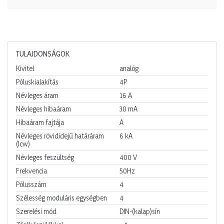
TULAJDONSÁGOK
Kivitel
analóg
Póluskialakítás
4P
Névleges áram
16
A
Névleges hibaáram
30
mA
Hibaáram fajtája
A
Névleges rövididejű határáram
6
kA
(Icw)
Névleges feszültség
400
V
Frekvencia
50Hz
Pólusszám
4
Szélesség moduláris egységben
4
Szerelési mód
DIN-(kalap)sín