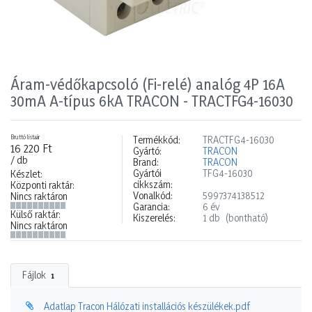
Áram-védőkapcsoló (Fi-relé) analóg 4P 16A
30mA A-típus 6kA TRACON - TRACTFG4-16030
Bruttó listaár
Termékkód:
TRACTFG4-16030
16 220 Ft
Gyártó:
TRACON
/ db
Brand:
TRACON
Gyártói
TFG4-16030
Készlet:
cikkszám:
Központi raktár:
Vonalkód:
5997374138512
Nincs raktáron
Garancia:
6 év
Külső raktár:
Kiszerelés:
1 db
(bontható)
Nincs raktáron
Fájlok
1
Adatlap Tracon Hálózati installációs készülékek.pdf