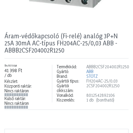
Áram-védőkapcsoló (Fi-relé) analóg 3P+N
25A 30mA AC-típus FH204AC-25/0,03 ABB -
ABBB2CSF204002R1250
Bruttó listaár
Termékkód:
ABBB2CSF204002R1250
41 398 Ft
Gyártó:
ABB
/ db
Brand:
STOTZ
Gyártói típus:
FH204AC-25/0,03
Készlet:
Gyártói
2CSF204002R1250
Központi raktár:
cikkszám:
Nincs raktáron
Vonalkód:
8012542892106
Külső raktár:
Kiszerelés:
1 db
(bontható)
Nincs raktáron