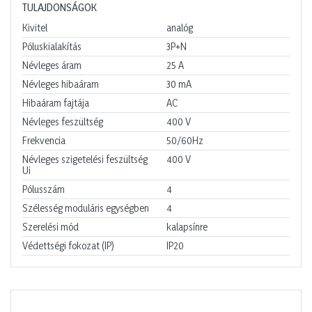
TULAJDONSÁGOK
Kivitel
analóg
Póluskialakítás
3P+N
Névleges áram
25
A
Névleges hibaáram
30
mA
Hibaáram fajtája
AC
Névleges feszültség
400
V
Frekvencia
50/60Hz
Névleges szigetelési feszültség
400
V
Ui
Pólusszám
4
Szélesség moduláris egységben
4
Szerelési mód
kalapsínre
Védettségi fokozat (IP)
IP20