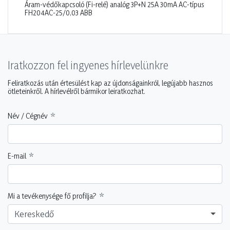
Áram-védőkapcsoló (Fi-relé) analóg 3P+N 25A 30mA AC-típus
FH204AC-25/0,03 ABB
Iratkozzon fel ingyenes hírlevelünkre
Feliratkozás után értesülést kap az újdonságainkról, legújabb hasznos
ötleteinkről. A hírlevélről bármikor leiratkozhat.
Név / Cégnév
E-mail
Mi a tevékenysége fő profilja?
Kereskedő