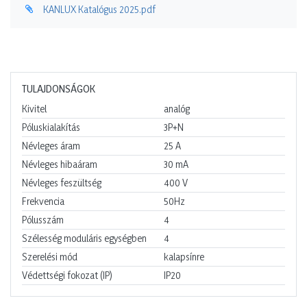
KANLUX Katalógus 2025.pdf
TULAJDONSÁGOK
Kivitel
analóg
Póluskialakítás
3P+N
Névleges áram
25
A
Névleges hibaáram
30
mA
Névleges feszültség
400
V
Frekvencia
50Hz
Pólusszám
4
Szélesség moduláris egységben
4
Szerelési mód
kalapsínre
Védettségi fokozat (IP)
IP20