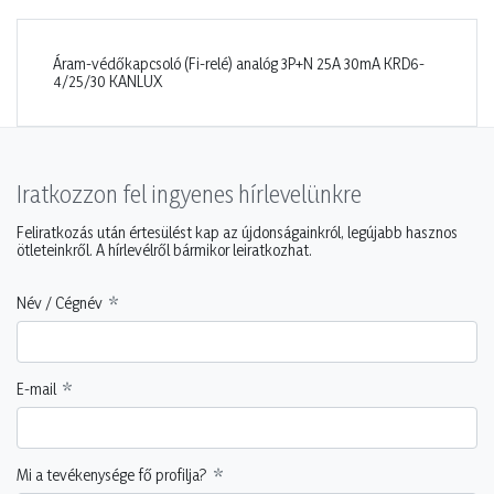
Áram-védőkapcsoló (Fi-relé) analóg 3P+N 25A 30mA KRD6-
4/25/30 KANLUX
Iratkozzon fel ingyenes hírlevelünkre
Feliratkozás után értesülést kap az újdonságainkról, legújabb hasznos
ötleteinkről. A hírlevélről bármikor leiratkozhat.
Név / Cégnév
E-mail
Mi a tevékenysége fő profilja?