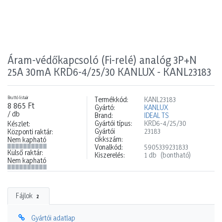
Áram-védőkapcsoló (Fi-relé) analóg 3P+N
25A 30mA KRD6-4/25/30 KANLUX - KANL23183
Bruttó listaár
Termékkód:
KANL23183
8 865 Ft
Gyártó:
KANLUX
/ db
Brand:
IDEAL TS
Gyártói típus:
KRD6-4/25/30
Készlet:
Gyártói
23183
Központi raktár:
cikkszám:
Nem kapható
Vonalkód:
5905339231833
Külső raktár:
Kiszerelés:
1 db
(bontható)
Nem kapható
Fájlok
2
Gyártói adatlap