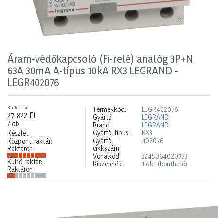
Áram-védőkapcsoló (Fi-relé) analóg 3P+N
63A 30mA A-típus 10kA RX3 LEGRAND -
LEGR402076
Bruttó listaár
Termékkód:
LEGR402076
27 822 Ft
Gyártó:
LEGRAND
/ db
Brand:
LEGRAND
Gyártói típus:
RX3
Készlet:
Gyártói
402076
Központi raktár:
cikkszám:
Raktáron
Vonalkód:
3245064020763
Külső raktár:
Kiszerelés:
1 db
(bontható)
Raktáron