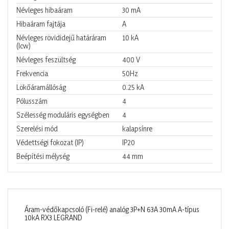
Névleges hibaáram
30
mA
Hibaáram fajtája
A
Névleges rövididejű határáram
10
kA
(Icw)
Névleges feszültség
400
V
Frekvencia
50Hz
Lökőáramállóság
0.25
kA
Pólusszám
4
Szélesség moduláris egységben
4
Szerelési mód
kalapsínre
Védettségi fokozat (IP)
IP20
Beépítési mélység
44
mm
Áram-védőkapcsoló (Fi-relé) analóg 3P+N 63A 30mA A-típus
10kA RX3 LEGRAND