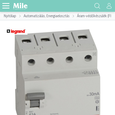
Nyitólap
Automatizálás, Energiaelosztás
Áram-védőkészülék (FI)