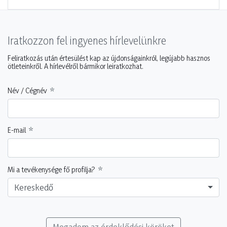
Iratkozzon fel ingyenes hírlevelünkre
Feliratkozás után értesülést kap az újdonságainkról, legújabb hasznos
ötleteinkről. A hírlevélről bármikor leiratkozhat.
Név / Cégnév
E-mail
Mi a tevékenysége fő profilja?
Kereskedő
Megadom az érdeklődési köröket