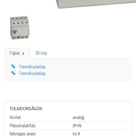
Fájlok
3D kép
2
Termékadatlap
Termékadatlap
TULAJDONSÁGOK
Kivitel
analóg
Póluskialakítás
3P+N
Névleges áram
63
A