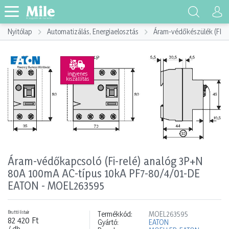
Nyitólap
Automatizálás, Energiaelosztás
Áram-védőkészülék (FI)
ingyenes
kiszállítás
Áram-védőkapcsoló (Fi-relé) analóg 3P+N
80A 100mA AC-típus 10kA PF7-80/4/01-DE
EATON - MOEL263595
Bruttó listaár
Termékkód:
MOEL263595
82 420 Ft
Gyártó:
EATON
/ db