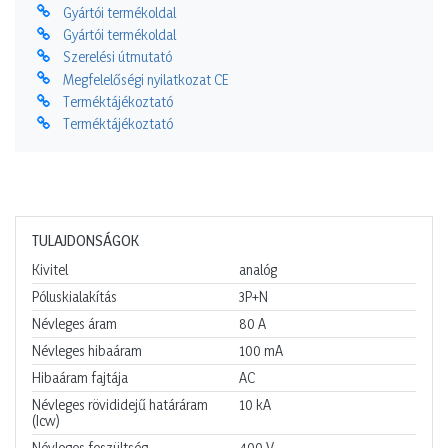
Gyártói termékoldal
Gyártói termékoldal
Szerelési útmutató
Megfelelőségi nyilatkozat CE
Terméktájékoztató
Terméktájékoztató
TULAJDONSÁGOK
Kivitel
analóg
Póluskialakítás
3P+N
Névleges áram
80
A
Névleges hibaáram
100
mA
Hibaáram fajtája
AC
Névleges rövididejű határáram
10
kA
(Icw)
Névleges feszültség
400
V