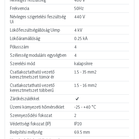
Frekvencia
50Hz
Névleges szigetelési feszültség
440
V
Ui
Lökőfeszültségállóság Uimp
4
kV
Lökőáramállóság
0.25
kA
Pólusszám
4
Szélesség moduláris egységben
4
Szerelési mód
kalapsínre
Csatlakoztatható vezető
1.5 - 35
mm2
keresztmetszet tömör ér
Csatlakoztatható vezető
1.5 - 16
mm2
keresztmetszet többerű
Zárókészülékkel
Üzemi környezeti hőmérséklet
-25 - +40
°C
Szennyeződési fokozat
2
Védettségi fokozat (IP)
IP20
Beépítési mélység
69.5
mm