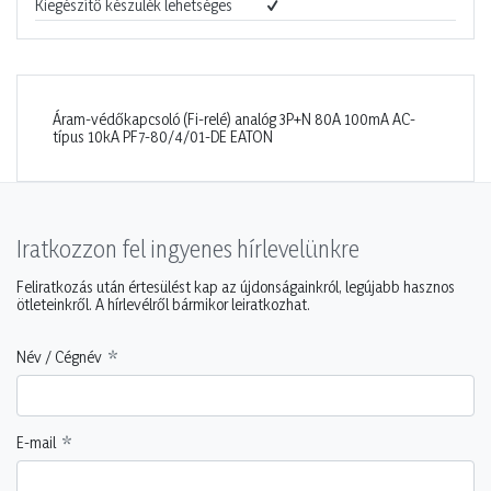
Kiegészítő készülék lehetséges
Áram-védőkapcsoló (Fi-relé) analóg 3P+N 80A 100mA AC-
típus 10kA PF7-80/4/01-DE EATON
Iratkozzon fel ingyenes hírlevelünkre
Feliratkozás után értesülést kap az újdonságainkról, legújabb hasznos
ötleteinkről. A hírlevélről bármikor leiratkozhat.
Név / Cégnév
E-mail