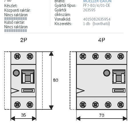
Brand:
MOELLER-EATON
Gyártói típus:
PF7-80/4/01-DE
Készlet:
Gyártói
263595
Központi raktár:
cikkszám:
Nincs raktáron
Vonalkód:
4015082635954
Külső raktár:
Kiszerelés:
1 db
(bontható)
Nincs raktáron