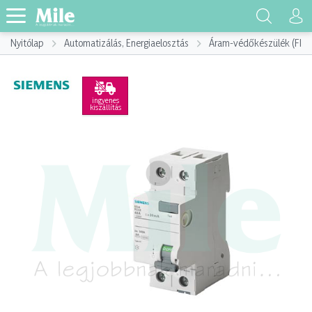
Nyitólap
Automatizálás, Energiaelosztás
Áram-védőkészülék (FI)
ingyenes
kiszállítás