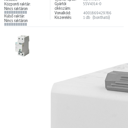
Gyártói
5SV4314-0
Központi raktár:
cikkszám:
Nincs raktáron
Vonalkód:
4001869429786
Külső raktár:
Kiszerelés:
1 db
(bontható)
Nincs raktáron