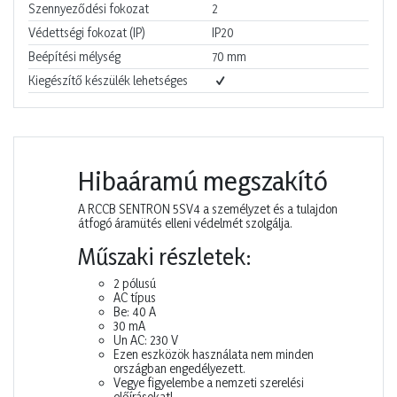
Szennyeződési fokozat
2
Védettségi fokozat (IP)
IP20
Beépítési mélység
70
mm
Kiegészítő készülék lehetséges
Hibaáramú megszakító
A RCCB SENTRON 5SV4 a személyzet és a tulajdon
átfogó áramütés elleni védelmét szolgálja.
Műszaki részletek:
2 pólusú
AC típus
Be: 40 A
30 mA
Un AC: 230 V
Ezen eszközök használata nem minden
országban engedélyezett.
Vegye figyelembe a nemzeti szerelési
előírásokat!