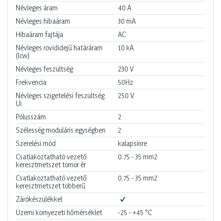
Névleges áram
40
A
Névleges hibaáram
30
mA
Hibaáram fajtája
AC
Névleges rövididejű határáram
10
kA
(Icw)
Névleges feszültség
230
V
Frekvencia
50Hz
Névleges szigetelési feszültség
250
V
Ui
Pólusszám
2
Szélesség moduláris egységben
2
Szerelési mód
kalapsínre
Csatlakoztatható vezető
0.75 - 35
mm2
keresztmetszet tömör ér
Csatlakoztatható vezető
0.75 - 35
mm2
keresztmetszet többerű
Zárókészülékkel
Üzemi környezeti hőmérséklet
-25 - +45
°C