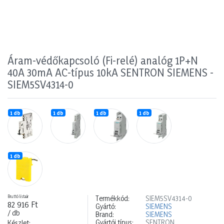
Áram-védőkapcsoló (Fi-relé) analóg 1P+N
40A 30mA AC-típus 10kA SENTRON SIEMENS -
SIEM5SV4314-0
1 db
1 db
1 db
1 db
1 db
Bruttó listaár
Termékkód:
SIEM5SV4314-0
82 916 Ft
Gyártó:
SIEMENS
/ db
Brand:
SIEMENS
Gyártói típus:
SENTRON
Készlet: