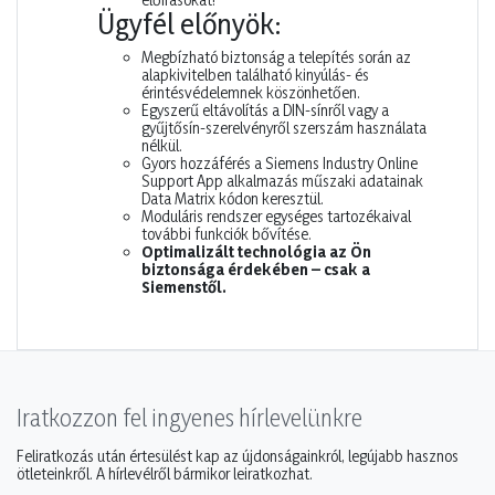
Ügyfél előnyök:
Megbízható biztonság a telepítés során az
alapkivitelben található kinyúlás- és
érintésvédelemnek köszönhetően.
Egyszerű eltávolítás a DIN-sínről vagy a
gyűjtősín-szerelvényről szerszám használata
nélkül.
Gyors hozzáférés a Siemens Industry Online
Support App alkalmazás műszaki adatainak
Data Matrix kódon keresztül.
Moduláris rendszer egységes tartozékaival
további funkciók bővítése.
Optimalizált technológia az Ön
biztonsága érdekében – csak a
Siemenstől.
Iratkozzon fel ingyenes hírlevelünkre
Feliratkozás után értesülést kap az újdonságainkról, legújabb hasznos
ötleteinkről. A hírlevélről bármikor leiratkozhat.