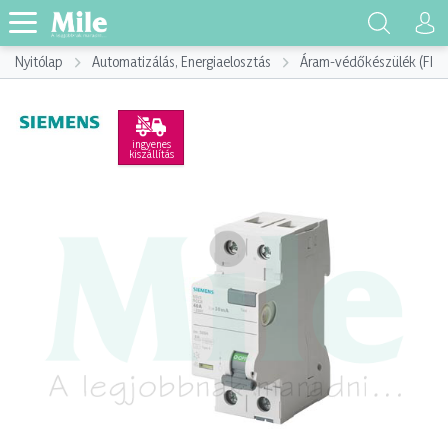
Nyitólap
Automatizálás, Energiaelosztás
Áram-védőkészülék (FI)
ingyenes
kiszállítás