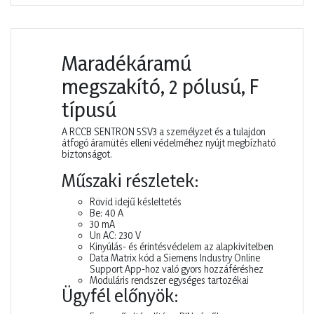
Maradékáramú
megszakító, 2 pólusú, F
típusú
A RCCB SENTRON 5SV3 a személyzet és a tulajdon
átfogó áramütés elleni védelméhez nyújt megbízható
biztonságot.
Műszaki részletek:
Rövid idejű késleltetés
Be: 40 A
30 mA
Un AC: 230 V
Kinyúlás- és érintésvédelem az alapkivitelben
Data Matrix kód a Siemens Industry Online
Support App-hoz való gyors hozzáféréshez
Moduláris rendszer egységes tartozékai
Ügyfél előnyök: