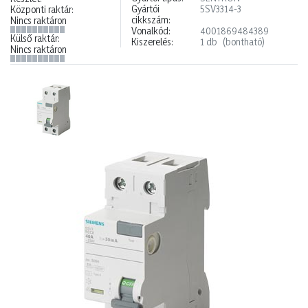
Gyártói
5SV3314-3
Központi raktár:
cikkszám:
Nincs raktáron
Vonalkód:
4001869484389
Külső raktár:
Kiszerelés:
1 db
(bontható)
Nincs raktáron