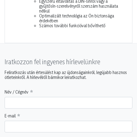
Egyszerű eltávolítás a DIN-sínről vagy a
gyűjtősín-szerelvényről szerszám használata
nélkül
Optimalizált technológia az Ön biztonsága
érdekében
Számos további funkcióval bővíthető
Iratkozzon fel ingyenes hírlevelünkre
Feliratkozás után értesülést kap az újdonságainkról, legújabb hasznos
ötleteinkről. A hírlevélről bármikor leiratkozhat.
Név / Cégnév
E-mail