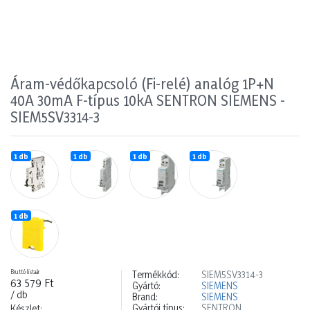
Áram-védőkapcsoló (Fi-relé) analóg 1P+N
40A 30mA F-típus 10kA SENTRON SIEMENS -
SIEM5SV3314-3
1 db
1 db
1 db
1 db
1 db
Bruttó listaár
Termékkód:
SIEM5SV3314-3
63 579 Ft
Gyártó:
SIEMENS
/ db
Brand:
SIEMENS
Gyártói típus:
SENTRON
Készlet: