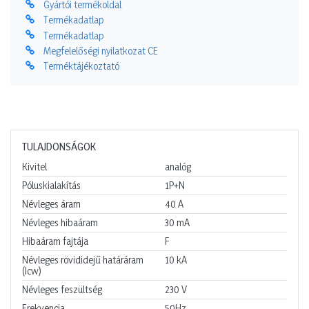
Gyártói termékoldal
Termékadatlap
Termékadatlap
Megfelelőségi nyilatkozat CE
Terméktájékoztató
TULAJDONSÁGOK
Kivitel
analóg
Póluskialakítás
1P+N
Névleges áram
40
A
Névleges hibaáram
30
mA
Hibaáram fajtája
F
Névleges rövididejű határáram
10
kA
(Icw)
Névleges feszültség
230
V
Frekvencia
50Hz