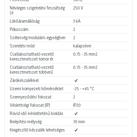
Névleges szigetelési feszültség
250
V
Ui
Lökőáramállóság
3
kA
Pólusszám
2
Szélesség moduláris egységben
2
Szerelési mód
kalapsínre
Csatlakoztatható vezető
0.75 - 35
mm2
keresztmetszet tömör ér
Csatlakoztatható vezető
0.75 - 35
mm2
keresztmetszet többerű
Zárókészülékkel
Üzemi környezeti hőmérséklet
-25 - +45
°C
Szennyeződési fokozat
2
Védettségi fokozat (IP)
IP20
Rövid idő-késleltetésű kioldás
Beépítési mélység
70
mm
Kiegészítő készülék lehetséges