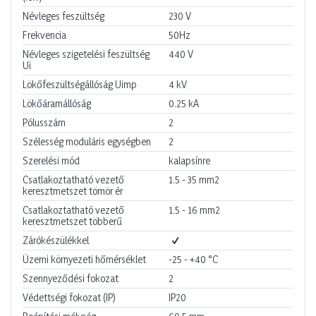
Névleges feszültség
230
V
Frekvencia
50Hz
Névleges szigetelési feszültség
440
V
Ui
Lökőfeszültségállóság Uimp
4
kV
Lökőáramállóság
0.25
kA
Pólusszám
2
Szélesség moduláris egységben
2
Szerelési mód
kalapsínre
Csatlakoztatható vezető
1.5 - 35
mm2
keresztmetszet tömör ér
Csatlakoztatható vezető
1.5 - 16
mm2
keresztmetszet többerű
Zárókészülékkel
Üzemi környezeti hőmérséklet
-25 - +40
°C
Szennyeződési fokozat
2
Védettségi fokozat (IP)
IP20