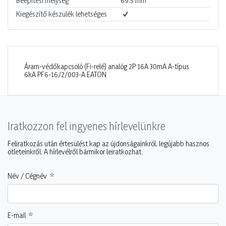
Beépítési mélység
69.5
mm
Kiegészítő készülék lehetséges
Áram-védőkapcsoló (Fi-relé) analóg 2P 16A 30mA A-típus
6kA PF6-16/2/003-A EATON
Iratkozzon fel ingyenes hírlevelünkre
Feliratkozás után értesülést kap az újdonságainkról, legújabb hasznos
ötleteinkről. A hírlevélről bármikor leiratkozhat.
Név / Cégnév
E-mail