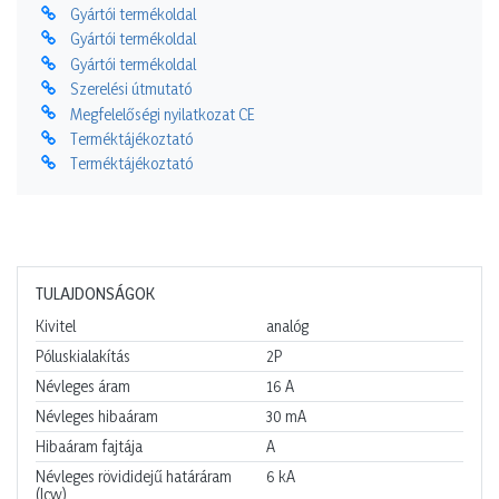
Gyártói termékoldal
Gyártói termékoldal
Gyártói termékoldal
Szerelési útmutató
Megfelelőségi nyilatkozat CE
Terméktájékoztató
Terméktájékoztató
TULAJDONSÁGOK
Kivitel
analóg
Póluskialakítás
2P
Névleges áram
16
A
Névleges hibaáram
30
mA
Hibaáram fajtája
A
Névleges rövididejű határáram
6
kA
(Icw)