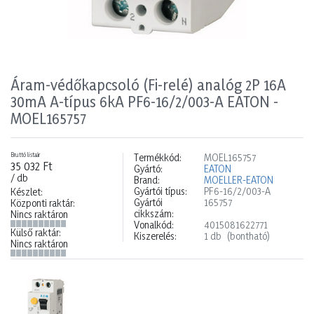
Áram-védőkapcsoló (Fi-relé) analóg 2P 16A
30mA A-típus 6kA PF6-16/2/003-A EATON -
MOEL165757
Bruttó listaár
Termékkód:
MOEL165757
35 032 Ft
Gyártó:
EATON
/ db
Brand:
MOELLER-EATON
Gyártói típus:
PF6-16/2/003-A
Készlet:
Gyártói
165757
Központi raktár:
cikkszám:
Nincs raktáron
Vonalkód:
4015081622771
Külső raktár:
Kiszerelés:
1 db
(bontható)
Nincs raktáron