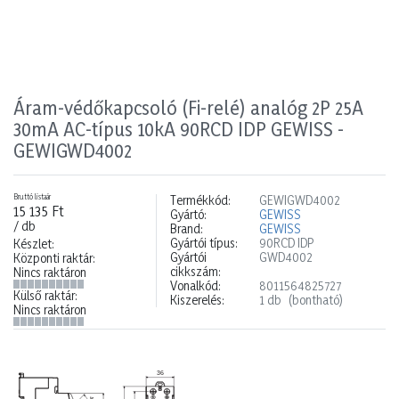
Áram-védőkapcsoló (Fi-relé) analóg 2P 25A
30mA AC-típus 10kA 90RCD IDP GEWISS -
GEWIGWD4002
Bruttó listaár
Termékkód:
GEWIGWD4002
15 135 Ft
Gyártó:
GEWISS
/ db
Brand:
GEWISS
Gyártói típus:
90RCD IDP
Készlet:
Gyártói
GWD4002
Központi raktár:
cikkszám:
Nincs raktáron
Vonalkód:
8011564825727
Külső raktár:
Kiszerelés:
1 db
(bontható)
Nincs raktáron