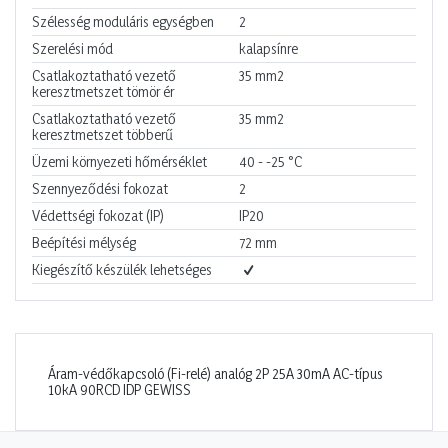
Szélesség moduláris egységben
2
Szerelési mód
kalapsínre
Csatlakoztatható vezető
35
mm2
keresztmetszet tömör ér
Csatlakoztatható vezető
35
mm2
keresztmetszet többerű
Üzemi környezeti hőmérséklet
40 - -25
°C
Szennyeződési fokozat
2
Védettségi fokozat (IP)
IP20
Beépítési mélység
72
mm
Kiegészítő készülék lehetséges
Áram-védőkapcsoló (Fi-relé) analóg 2P 25A 30mA AC-típus
10kA 90RCD IDP GEWISS