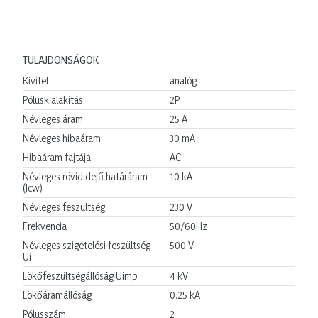
TULAJDONSÁGOK
Kivitel
analóg
Póluskialakítás
2P
Névleges áram
25
A
Névleges hibaáram
30
mA
Hibaáram fajtája
AC
Névleges rövididejű határáram
10
kA
(Icw)
Névleges feszültség
230
V
Frekvencia
50/60Hz
Névleges szigetelési feszültség
500
V
Ui
Lökőfeszültségállóság Uimp
4
kV
Lökőáramállóság
0.25
kA
Pólusszám
2