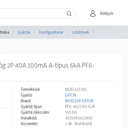
Belépés
chnika
Gyártók
Konfigurátorok
Letöltések
lóg 2P 40A 100mA A-típus 6kA PF6-
Termékkód:
MOEL165765
Gyártó:
EATON
Brand:
MOELLER-EATON
Gyártói típus:
PF6-40/2/01-G/A
Gyártói cikkszám:
165765
Vonalkód:
4015081622856
Kiszerelés:
1 db
(bontható)