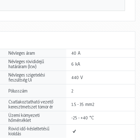
A
Névleges áram
40
Névleges rövididejű
kA
6
határáram (Icw)
Névleges szigetelési
V
440
feszültség Ui
Pólusszám
2
Csatlakoztatható vezető
mm2
1.5 - 35
keresztmetszet tömör ér
Üzemi környezeti
°C
-25 - +40
hőmérséklet
Rövid idő-késleltetésű
kioldás