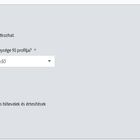
atkozhat.
ysége fő profilja?
edő
 hírlevelek és értesítések