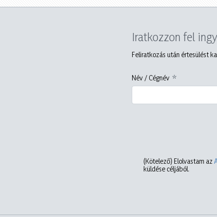
Iratkozzon fel ing
Feliratkozás után értesülést ka
Név / Cégnév
(Kötelező)
Elolvastam az
küldése céljából.