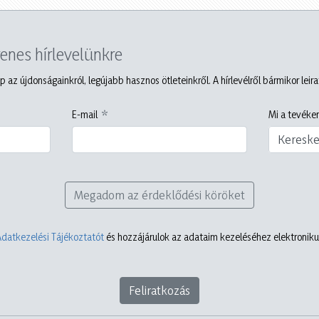
yenes hírlevelünkre
p az újdonságainkról, legújabb hasznos ötleteinkről. A hírlevélről bármikor leir
E-mail
Mi a tevéken
Keresk
Megadom az érdeklődési köröket
Adatkezelési Tájékoztatót
és hozzájárulok az adataim kezeléséhez elektronikus
Feliratkozás