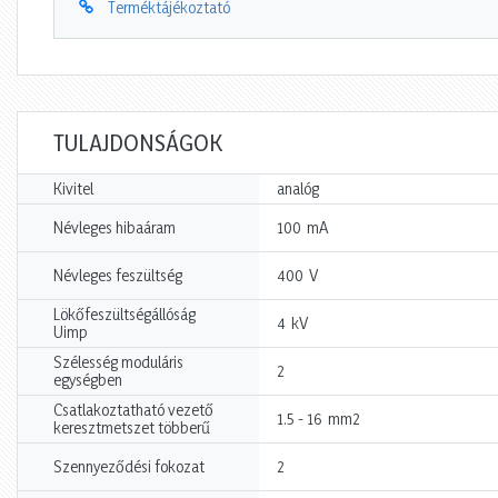
Terméktájékoztató
TULAJDONSÁGOK
Kivitel
analóg
mA
Névleges hibaáram
100
V
Névleges feszültség
400
Lökőfeszültségállóság
kV
4
Uimp
Szélesség moduláris
2
egységben
Csatlakoztatható vezető
mm2
1.5 - 16
keresztmetszet többerű
Szennyeződési fokozat
2