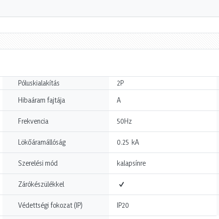
Póluskialakítás
2P
Hibaáram fajtája
A
Frekvencia
50Hz
kA
Lökőáramállóság
0.25
Szerelési mód
kalapsínre
Zárókészülékkel
Védettségi fokozat (IP)
IP20