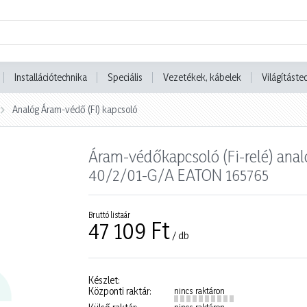
Installációtechnika
Speciális
Vezetékek, kábelek
Világításte
Analóg Áram-védő (FI) kapcsoló
Áram-védőkapcsoló (Fi-relé) ana
40/2/01-G/A EATON 165765
Bruttó listaár
47 109 Ft
/ db
Készlet:
Központi raktár:
nincs raktáron
nincs raktáron