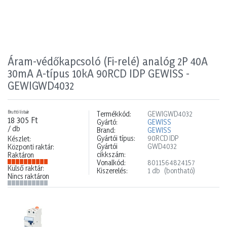
Áram-védőkapcsoló (Fi-relé) analóg 2P 40A
30mA A-típus 10kA 90RCD IDP GEWISS -
GEWIGWD4032
Bruttó listaár
Termékkód:
GEWIGWD4032
18 305 Ft
Gyártó:
GEWISS
/ db
Brand:
GEWISS
Gyártói típus:
90RCD IDP
Készlet:
Gyártói
GWD4032
Központi raktár:
cikkszám:
Raktáron
Vonalkód:
8011564824157
Külső raktár:
Kiszerelés:
1 db
(bontható)
Nincs raktáron