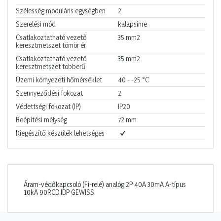
Szélesség moduláris egységben
2
Szerelési mód
kalapsínre
Csatlakoztatható vezető
35
mm2
keresztmetszet tömör ér
Csatlakoztatható vezető
35
mm2
keresztmetszet többerű
Üzemi környezeti hőmérséklet
40 - -25
°C
Szennyeződési fokozat
2
Védettségi fokozat (IP)
IP20
Beépítési mélység
72
mm
Kiegészítő készülék lehetséges
Áram-védőkapcsoló (Fi-relé) analóg 2P 40A 30mA A-típus
10kA 90RCD IDP GEWISS