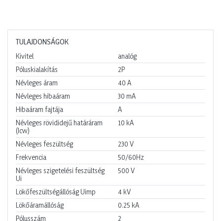
TULAJDONSÁGOK
Kivitel
analóg
Póluskialakítás
2P
Névleges áram
40
A
Névleges hibaáram
30
mA
Hibaáram fajtája
A
Névleges rövididejű határáram
10
kA
(Icw)
Névleges feszültség
230
V
Frekvencia
50/60Hz
Névleges szigetelési feszültség
500
V
Ui
Lökőfeszültségállóság Uimp
4
kV
Lökőáramállóság
0.25
kA
Pólusszám
2