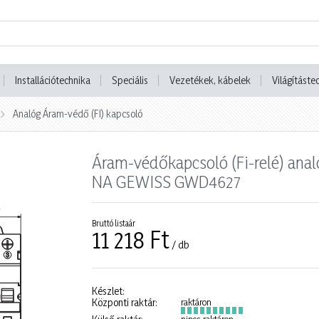
Installációtechnika
Speciális
Vezetékek, kábelek
Világításte
Analóg Áram-védő (FI) kapcsoló
Áram-védőkapcsoló (Fi-relé) an
NA GEWISS GWD4627
Bruttó listaár
11 218 Ft
/ db
Készlet:
Központi raktár:
raktáron
nincs raktáron