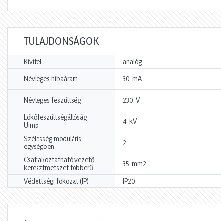
TULAJDONSÁGOK
Kivitel
analóg
mA
Névleges hibaáram
30
V
Névleges feszültség
230
Lökőfeszültségállóság
kV
4
Uimp
Szélesség moduláris
2
egységben
Csatlakoztatható vezető
mm2
35
keresztmetszet többerű
Védettségi fokozat (IP)
IP20