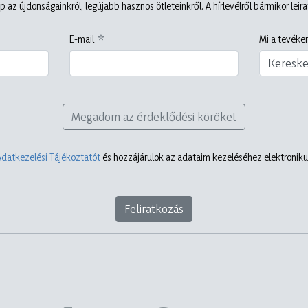
p az újdonságainkról, legújabb hasznos ötleteinkről. A hírlevélről bármikor leir
E-mail
Mi a tevéken
Keresk
Megadom az érdeklődési köröket
Adatkezelési Tájékoztatót
és hozzájárulok az adataim kezeléséhez elektronikus
Feliratkozás