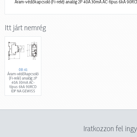
Áram-védőkapcsoló (Fi-relé) analóg 2P 40A 30mA AC-típus 6kA 90R
Itt járt nemrég
08:41
Áram-védőkapcsoló
(Fi-relé) analóg 2P
40A 30mA AC-
típus 6kA 90RCD
IDP NA GEWISS
Iratkozzon fel ing