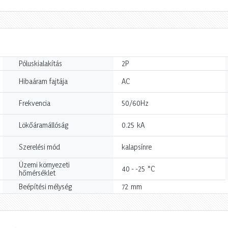
Póluskialakítás
2P
Hibaáram fajtája
AC
Frekvencia
50/60Hz
kA
Lökőáramállóság
0.25
Szerelési mód
kalapsínre
Üzemi környezeti
°C
40 - -25
hőmérséklet
mm
Beépítési mélység
72