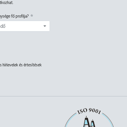
atkozhat.
ysége fő profilja?
edő
 hírlevelek és értesítések