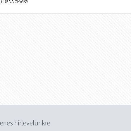
CD IDP NA GEWISS
yenes hírlevelünkre