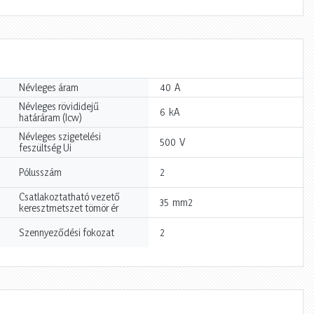
A
Névleges áram
40
Névleges rövididejű
kA
6
határáram (Icw)
Névleges szigetelési
V
500
feszültség Ui
Pólusszám
2
Csatlakoztatható vezető
mm2
35
keresztmetszet tömör ér
Szennyeződési fokozat
2