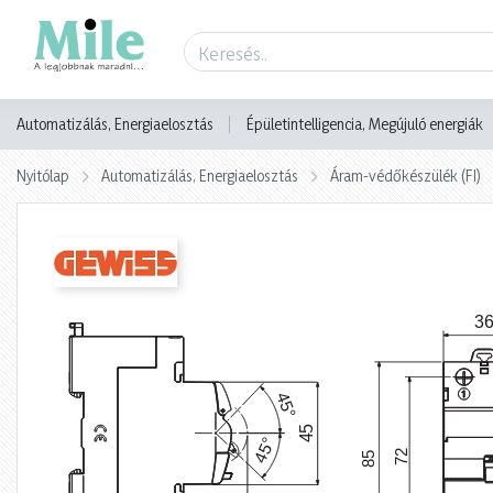
Termék adatlap
Automatizálás, Energiaelosztás
Épületintelligencia, Megújuló energiák
Nyitólap
Automatizálás, Energiaelosztás
Áram-védőkészülék (FI)