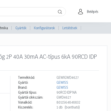
Belépés
chnika
Gyártók
Konfigurátorok
Letöltések
alóg 2P 40A 30mA AC-típus 6kA 90RCD IDP
Termékkód:
GEWIGWD4627
Gyártó:
GEWISS
Brand:
GEWISS
Gyártói típus:
90RCD IDP NA
Gyártói cikkszám:
GWD4627
Vonalkód:
8011564848832
Kiszerelés:
1 db
(bontható)