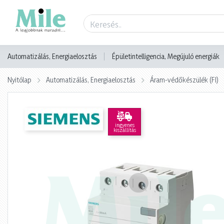
Termék adatlap
Automatizálás, Energiaelosztás
Épületintelligencia, Megújuló energiák
Nyitólap
Automatizálás, Energiaelosztás
Áram-védőkészülék (FI)
ingyenes
kiszállítás