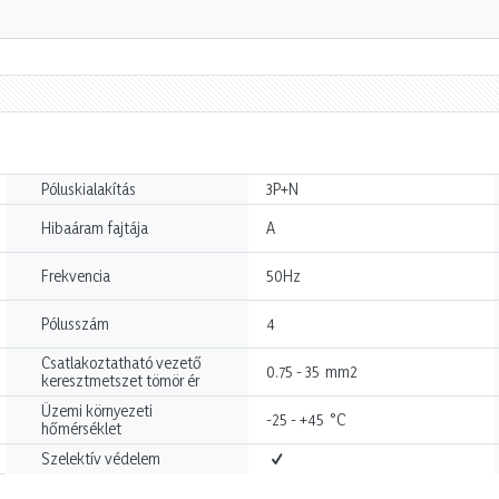
Póluskialakítás
3P+N
Hibaáram fajtája
A
Frekvencia
50Hz
Pólusszám
4
Csatlakoztatható vezető
mm2
0.75 - 35
keresztmetszet tömör ér
Üzemi környezeti
°C
-25 - +45
hőmérséklet
Szelektív védelem