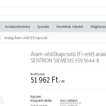
Installációtechnika
Speciális
Vezetékek, kábelek
Világításte
Analóg Áram-védő (FI) kapcsoló
Áram-védőkapcsoló (Fi-relé) an
SENTRON SIEMENS 5SV3644-8
Bruttó listaár
51 962 Ft
/ db
Készlet:
Központi raktár:
nincs raktáron
nincs raktáron