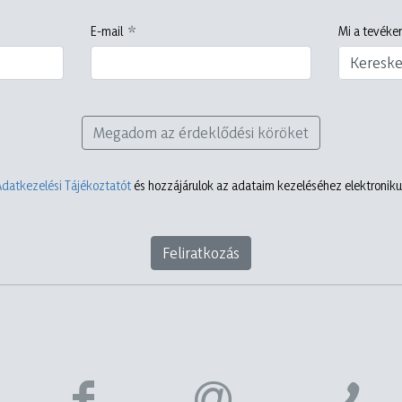
E-mail
Mi a tevéken
Keresk
Megadom az érdeklődési köröket
Adatkezelési Tájékoztatót
és hozzájárulok az adataim kezeléséhez elektronikus
Feliratkozás