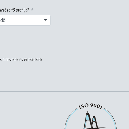
ysége fő profilja?
edő
 hírlevelek és értesítések