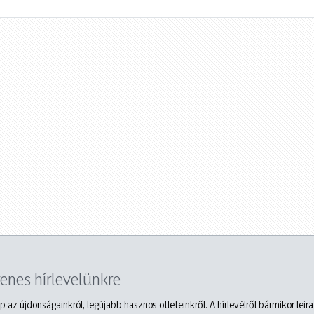
yenes hírlevelünkre
p az újdonságainkról, legújabb hasznos ötleteinkről. A hírlevélről bármikor leir