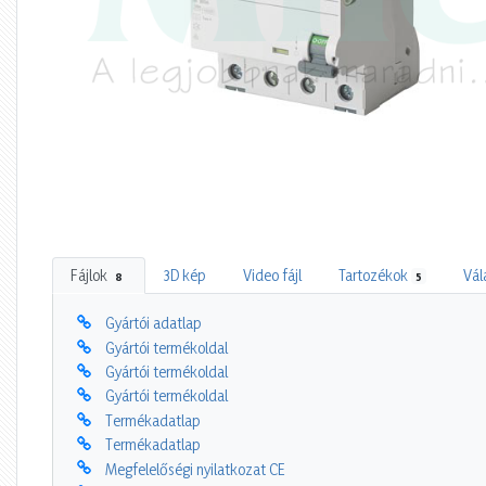
Fájlok
3D kép
Video fájl
Tartozékok
Vál
8
5
Gyártói adatlap
Gyártói termékoldal
Gyártói termékoldal
Gyártói termékoldal
Termékadatlap
Termékadatlap
Megfelelőségi nyilatkozat CE