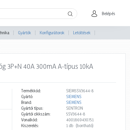
Belépés
chnika
Gyártók
Konfigurátorok
Letöltések
alóg 3P+N 40A 300mA A-típus 10kA
Termékkód:
SIEM5SV3644-8
Gyártó:
SIEMENS
Brand:
SIEMENS
Gyártói típus:
SENTRON
Gyártói cikkszám:
5SV3644-8
Vonalkód:
4001869430751
Kiszerelés:
1 db
(bontható)