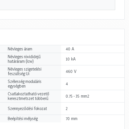
A
Névleges áram
40
Névleges rövididejű
kA
10
határáram (Icw)
Névleges szigetelési
V
460
feszültség Ui
Szélesség moduláris
4
egységben
Csatlakoztatható vezető
mm2
0.75 - 35
keresztmetszet többerű
Szennyeződési fokozat
2
mm
Beépítési mélység
70