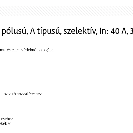
lusú, A típusú, szelektív, In: 40 A,
ütés elleni védelmét szolgálja.
p-hoz való hozzáféréshez
ítéséhez
dekében