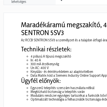
lehetséges
Maradékáramú megszakító, 4 pó
SENTRON 5SV3
Az RCCB SENTRON 5SV3 a személyzet és a tulajdon átfogó áram
Technikai részletek:
4 pólusú A típusú megszakító
In: 40 A
300 mA érzékenység
Un AC: 400 V
Kinyúlás- és érintésvédelem az alapkivitelben
Data Matrix kód a Siemens Industry Online Support Ap
Ügyfél előnyök:
Egyszerű telepítés szerszám használata nélkül
Megbízható biztonság a telepítés során
Moduláris rendszer egységes tartozékai a funkciók bőv
Optimalizált technológia a felhasználók biztonsága ér