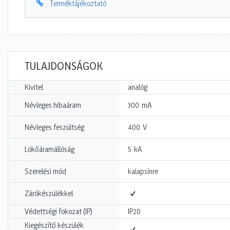
Terméktájékoztató
TULAJDONSÁGOK
Kivitel
analóg
mA
Névleges hibaáram
300
V
Névleges feszültség
400
kA
Lökőáramállóság
5
Szerelési mód
kalapsínre
Zárókészülékkel
Védettségi fokozat (IP)
IP20
Kiegészítő készülék