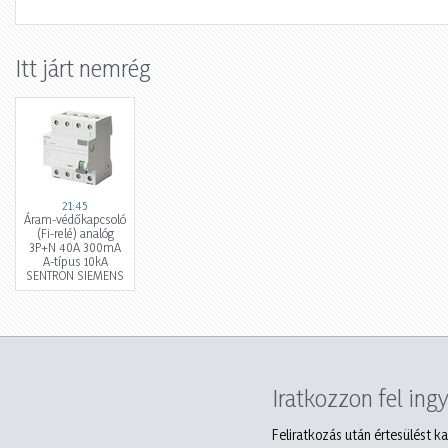
Itt járt nemrég
21:45
Áram-védőkapcsoló
(Fi-relé) analóg
3P+N 40A 300mA
A-típus 10kA
SENTRON SIEMENS
Iratkozzon fel ing
Feliratkozás után értesülést ka